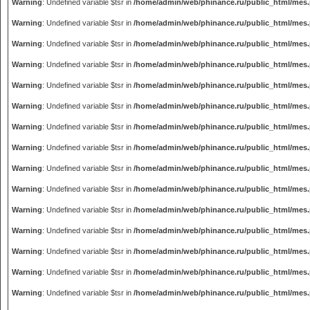
Warning
: Undefined variable $tsr in
/home/admin/web/phinance.ru/public_html/mes
Warning
: Undefined variable $tsr in
/home/admin/web/phinance.ru/public_html/mes
Warning
: Undefined variable $tsr in
/home/admin/web/phinance.ru/public_html/mes
Warning
: Undefined variable $tsr in
/home/admin/web/phinance.ru/public_html/mes
Warning
: Undefined variable $tsr in
/home/admin/web/phinance.ru/public_html/mes
Warning
: Undefined variable $tsr in
/home/admin/web/phinance.ru/public_html/mes
Warning
: Undefined variable $tsr in
/home/admin/web/phinance.ru/public_html/mes
Warning
: Undefined variable $tsr in
/home/admin/web/phinance.ru/public_html/mes
Warning
: Undefined variable $tsr in
/home/admin/web/phinance.ru/public_html/mes
Warning
: Undefined variable $tsr in
/home/admin/web/phinance.ru/public_html/mes
Warning
: Undefined variable $tsr in
/home/admin/web/phinance.ru/public_html/mes
Warning
: Undefined variable $tsr in
/home/admin/web/phinance.ru/public_html/mes
Warning
: Undefined variable $tsr in
/home/admin/web/phinance.ru/public_html/mes
Warning
: Undefined variable $tsr in
/home/admin/web/phinance.ru/public_html/mes
Warning
: Undefined variable $tsr in
/home/admin/web/phinance.ru/public_html/mes