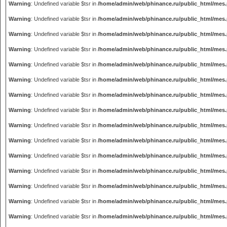
Warning
: Undefined variable $tsr in
/home/admin/web/phinance.ru/public_html/mes
Warning
: Undefined variable $tsr in
/home/admin/web/phinance.ru/public_html/mes
Warning
: Undefined variable $tsr in
/home/admin/web/phinance.ru/public_html/mes
Warning
: Undefined variable $tsr in
/home/admin/web/phinance.ru/public_html/mes
Warning
: Undefined variable $tsr in
/home/admin/web/phinance.ru/public_html/mes
Warning
: Undefined variable $tsr in
/home/admin/web/phinance.ru/public_html/mes
Warning
: Undefined variable $tsr in
/home/admin/web/phinance.ru/public_html/mes
Warning
: Undefined variable $tsr in
/home/admin/web/phinance.ru/public_html/mes
Warning
: Undefined variable $tsr in
/home/admin/web/phinance.ru/public_html/mes
Warning
: Undefined variable $tsr in
/home/admin/web/phinance.ru/public_html/mes
Warning
: Undefined variable $tsr in
/home/admin/web/phinance.ru/public_html/mes
Warning
: Undefined variable $tsr in
/home/admin/web/phinance.ru/public_html/mes
Warning
: Undefined variable $tsr in
/home/admin/web/phinance.ru/public_html/mes
Warning
: Undefined variable $tsr in
/home/admin/web/phinance.ru/public_html/mes
Warning
: Undefined variable $tsr in
/home/admin/web/phinance.ru/public_html/mes