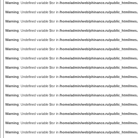
Warning
: Undefined variable $tsr in
/home/admin/web/phinance.ru/public_html/mes
Warning
: Undefined variable $tsr in
/home/admin/web/phinance.ru/public_html/mes
Warning
: Undefined variable $tsr in
/home/admin/web/phinance.ru/public_html/mes
Warning
: Undefined variable $tsr in
/home/admin/web/phinance.ru/public_html/mes
Warning
: Undefined variable $tsr in
/home/admin/web/phinance.ru/public_html/mes
Warning
: Undefined variable $tsr in
/home/admin/web/phinance.ru/public_html/mes
Warning
: Undefined variable $tsr in
/home/admin/web/phinance.ru/public_html/mes
Warning
: Undefined variable $tsr in
/home/admin/web/phinance.ru/public_html/mes
Warning
: Undefined variable $tsr in
/home/admin/web/phinance.ru/public_html/mes
Warning
: Undefined variable $tsr in
/home/admin/web/phinance.ru/public_html/mes
Warning
: Undefined variable $tsr in
/home/admin/web/phinance.ru/public_html/mes
Warning
: Undefined variable $tsr in
/home/admin/web/phinance.ru/public_html/mes
Warning
: Undefined variable $tsr in
/home/admin/web/phinance.ru/public_html/mes
Warning
: Undefined variable $tsr in
/home/admin/web/phinance.ru/public_html/mes
Warning
: Undefined variable $tsr in
/home/admin/web/phinance.ru/public_html/mes