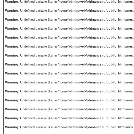
Warning
: Undefined variable $tsr in
/home/admin/web/phinance.ru/public_html/mes
Warning
: Undefined variable $tsr in
/home/admin/web/phinance.ru/public_html/mes
Warning
: Undefined variable $tsr in
/home/admin/web/phinance.ru/public_html/mes
Warning
: Undefined variable $tsr in
/home/admin/web/phinance.ru/public_html/mes
Warning
: Undefined variable $tsr in
/home/admin/web/phinance.ru/public_html/mes
Warning
: Undefined variable $tsr in
/home/admin/web/phinance.ru/public_html/mes
Warning
: Undefined variable $tsr in
/home/admin/web/phinance.ru/public_html/mes
Warning
: Undefined variable $tsr in
/home/admin/web/phinance.ru/public_html/mes
Warning
: Undefined variable $tsr in
/home/admin/web/phinance.ru/public_html/mes
Warning
: Undefined variable $tsr in
/home/admin/web/phinance.ru/public_html/mes
Warning
: Undefined variable $tsr in
/home/admin/web/phinance.ru/public_html/mes
Warning
: Undefined variable $tsr in
/home/admin/web/phinance.ru/public_html/mes
Warning
: Undefined variable $tsr in
/home/admin/web/phinance.ru/public_html/mes
Warning
: Undefined variable $tsr in
/home/admin/web/phinance.ru/public_html/mes
Warning
: Undefined variable $tsr in
/home/admin/web/phinance.ru/public_html/mes