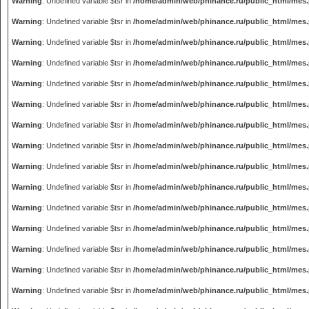
Warning
: Undefined variable $tsr in
/home/admin/web/phinance.ru/public_html/mes
Warning
: Undefined variable $tsr in
/home/admin/web/phinance.ru/public_html/mes
Warning
: Undefined variable $tsr in
/home/admin/web/phinance.ru/public_html/mes
Warning
: Undefined variable $tsr in
/home/admin/web/phinance.ru/public_html/mes
Warning
: Undefined variable $tsr in
/home/admin/web/phinance.ru/public_html/mes
Warning
: Undefined variable $tsr in
/home/admin/web/phinance.ru/public_html/mes
Warning
: Undefined variable $tsr in
/home/admin/web/phinance.ru/public_html/mes
Warning
: Undefined variable $tsr in
/home/admin/web/phinance.ru/public_html/mes
Warning
: Undefined variable $tsr in
/home/admin/web/phinance.ru/public_html/mes
Warning
: Undefined variable $tsr in
/home/admin/web/phinance.ru/public_html/mes
Warning
: Undefined variable $tsr in
/home/admin/web/phinance.ru/public_html/mes
Warning
: Undefined variable $tsr in
/home/admin/web/phinance.ru/public_html/mes
Warning
: Undefined variable $tsr in
/home/admin/web/phinance.ru/public_html/mes
Warning
: Undefined variable $tsr in
/home/admin/web/phinance.ru/public_html/mes
Warning
: Undefined variable $tsr in
/home/admin/web/phinance.ru/public_html/mes