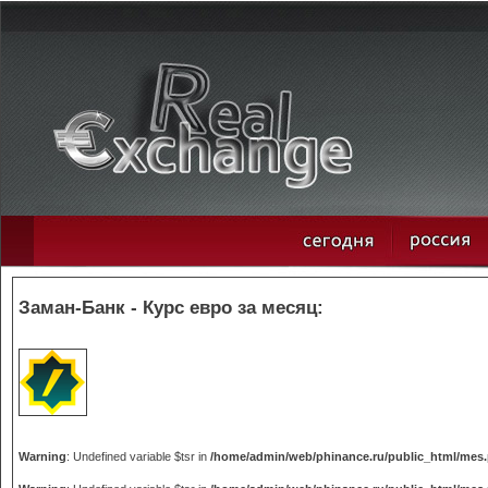
Заман-Банк - Курс евро за месяц:
Warning
: Undefined variable $tsr in
/home/admin/web/phinance.ru/public_html/mes