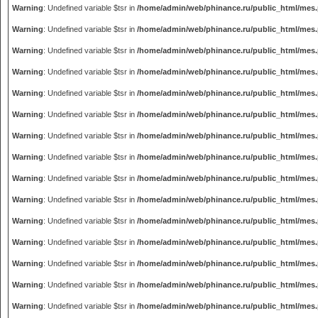
Warning
: Undefined variable $tsr in
/home/admin/web/phinance.ru/public_html/mes
Warning
: Undefined variable $tsr in
/home/admin/web/phinance.ru/public_html/mes
Warning
: Undefined variable $tsr in
/home/admin/web/phinance.ru/public_html/mes
Warning
: Undefined variable $tsr in
/home/admin/web/phinance.ru/public_html/mes
Warning
: Undefined variable $tsr in
/home/admin/web/phinance.ru/public_html/mes
Warning
: Undefined variable $tsr in
/home/admin/web/phinance.ru/public_html/mes
Warning
: Undefined variable $tsr in
/home/admin/web/phinance.ru/public_html/mes
Warning
: Undefined variable $tsr in
/home/admin/web/phinance.ru/public_html/mes
Warning
: Undefined variable $tsr in
/home/admin/web/phinance.ru/public_html/mes
Warning
: Undefined variable $tsr in
/home/admin/web/phinance.ru/public_html/mes
Warning
: Undefined variable $tsr in
/home/admin/web/phinance.ru/public_html/mes
Warning
: Undefined variable $tsr in
/home/admin/web/phinance.ru/public_html/mes
Warning
: Undefined variable $tsr in
/home/admin/web/phinance.ru/public_html/mes
Warning
: Undefined variable $tsr in
/home/admin/web/phinance.ru/public_html/mes
Warning
: Undefined variable $tsr in
/home/admin/web/phinance.ru/public_html/mes