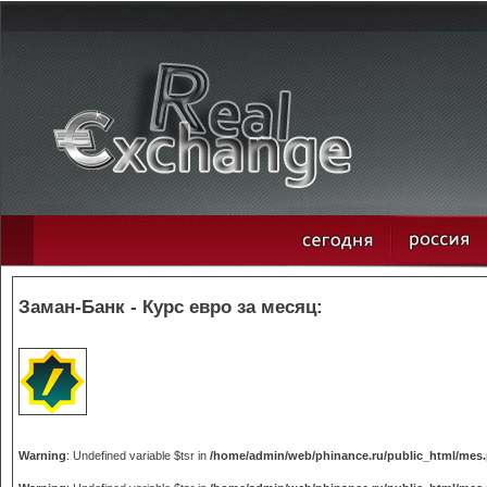
Заман-Банк - Курс евро за месяц:
Warning
: Undefined variable $tsr in
/home/admin/web/phinance.ru/public_html/mes