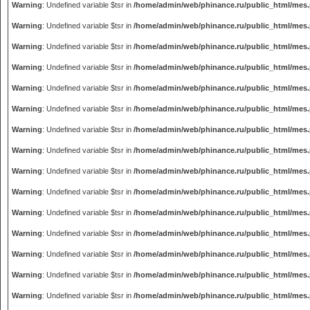
Warning
: Undefined variable $tsr in
/home/admin/web/phinance.ru/public_html/mes
Warning
: Undefined variable $tsr in
/home/admin/web/phinance.ru/public_html/mes
Warning
: Undefined variable $tsr in
/home/admin/web/phinance.ru/public_html/mes
Warning
: Undefined variable $tsr in
/home/admin/web/phinance.ru/public_html/mes
Warning
: Undefined variable $tsr in
/home/admin/web/phinance.ru/public_html/mes
Warning
: Undefined variable $tsr in
/home/admin/web/phinance.ru/public_html/mes
Warning
: Undefined variable $tsr in
/home/admin/web/phinance.ru/public_html/mes
Warning
: Undefined variable $tsr in
/home/admin/web/phinance.ru/public_html/mes
Warning
: Undefined variable $tsr in
/home/admin/web/phinance.ru/public_html/mes
Warning
: Undefined variable $tsr in
/home/admin/web/phinance.ru/public_html/mes
Warning
: Undefined variable $tsr in
/home/admin/web/phinance.ru/public_html/mes
Warning
: Undefined variable $tsr in
/home/admin/web/phinance.ru/public_html/mes
Warning
: Undefined variable $tsr in
/home/admin/web/phinance.ru/public_html/mes
Warning
: Undefined variable $tsr in
/home/admin/web/phinance.ru/public_html/mes
Warning
: Undefined variable $tsr in
/home/admin/web/phinance.ru/public_html/mes