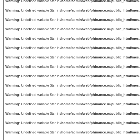
Warning
: Undefined variable $tsr in
/home/admin/web/phinance.ru/public_html/mes
Warning
: Undefined variable $tsr in
/home/admin/web/phinance.ru/public_html/mes
Warning
: Undefined variable $tsr in
/home/admin/web/phinance.ru/public_html/mes
Warning
: Undefined variable $tsr in
/home/admin/web/phinance.ru/public_html/mes
Warning
: Undefined variable $tsr in
/home/admin/web/phinance.ru/public_html/mes
Warning
: Undefined variable $tsr in
/home/admin/web/phinance.ru/public_html/mes
Warning
: Undefined variable $tsr in
/home/admin/web/phinance.ru/public_html/mes
Warning
: Undefined variable $tsr in
/home/admin/web/phinance.ru/public_html/mes
Warning
: Undefined variable $tsr in
/home/admin/web/phinance.ru/public_html/mes
Warning
: Undefined variable $tsr in
/home/admin/web/phinance.ru/public_html/mes
Warning
: Undefined variable $tsr in
/home/admin/web/phinance.ru/public_html/mes
Warning
: Undefined variable $tsr in
/home/admin/web/phinance.ru/public_html/mes
Warning
: Undefined variable $tsr in
/home/admin/web/phinance.ru/public_html/mes
Warning
: Undefined variable $tsr in
/home/admin/web/phinance.ru/public_html/mes
Warning
: Undefined variable $tsr in
/home/admin/web/phinance.ru/public_html/mes