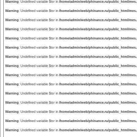
Warning
: Undefined variable $tsr in
/home/admin/web/phinance.ru/public_html/mes
Warning
: Undefined variable $tsr in
/home/admin/web/phinance.ru/public_html/mes
Warning
: Undefined variable $tsr in
/home/admin/web/phinance.ru/public_html/mes
Warning
: Undefined variable $tsr in
/home/admin/web/phinance.ru/public_html/mes
Warning
: Undefined variable $tsr in
/home/admin/web/phinance.ru/public_html/mes
Warning
: Undefined variable $tsr in
/home/admin/web/phinance.ru/public_html/mes
Warning
: Undefined variable $tsr in
/home/admin/web/phinance.ru/public_html/mes
Warning
: Undefined variable $tsr in
/home/admin/web/phinance.ru/public_html/mes
Warning
: Undefined variable $tsr in
/home/admin/web/phinance.ru/public_html/mes
Warning
: Undefined variable $tsr in
/home/admin/web/phinance.ru/public_html/mes
Warning
: Undefined variable $tsr in
/home/admin/web/phinance.ru/public_html/mes
Warning
: Undefined variable $tsr in
/home/admin/web/phinance.ru/public_html/mes
Warning
: Undefined variable $tsr in
/home/admin/web/phinance.ru/public_html/mes
Warning
: Undefined variable $tsr in
/home/admin/web/phinance.ru/public_html/mes
Warning
: Undefined variable $tsr in
/home/admin/web/phinance.ru/public_html/mes