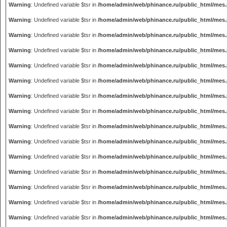
Warning
: Undefined variable $tsr in
/home/admin/web/phinance.ru/public_html/mes
Warning
: Undefined variable $tsr in
/home/admin/web/phinance.ru/public_html/mes
Warning
: Undefined variable $tsr in
/home/admin/web/phinance.ru/public_html/mes
Warning
: Undefined variable $tsr in
/home/admin/web/phinance.ru/public_html/mes
Warning
: Undefined variable $tsr in
/home/admin/web/phinance.ru/public_html/mes
Warning
: Undefined variable $tsr in
/home/admin/web/phinance.ru/public_html/mes
Warning
: Undefined variable $tsr in
/home/admin/web/phinance.ru/public_html/mes
Warning
: Undefined variable $tsr in
/home/admin/web/phinance.ru/public_html/mes
Warning
: Undefined variable $tsr in
/home/admin/web/phinance.ru/public_html/mes
Warning
: Undefined variable $tsr in
/home/admin/web/phinance.ru/public_html/mes
Warning
: Undefined variable $tsr in
/home/admin/web/phinance.ru/public_html/mes
Warning
: Undefined variable $tsr in
/home/admin/web/phinance.ru/public_html/mes
Warning
: Undefined variable $tsr in
/home/admin/web/phinance.ru/public_html/mes
Warning
: Undefined variable $tsr in
/home/admin/web/phinance.ru/public_html/mes
Warning
: Undefined variable $tsr in
/home/admin/web/phinance.ru/public_html/mes