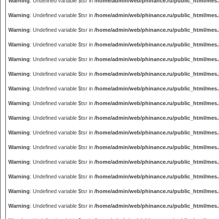
Warning
: Undefined variable $tsr in
/home/admin/web/phinance.ru/public_html/mes
Warning
: Undefined variable $tsr in
/home/admin/web/phinance.ru/public_html/mes
Warning
: Undefined variable $tsr in
/home/admin/web/phinance.ru/public_html/mes
Warning
: Undefined variable $tsr in
/home/admin/web/phinance.ru/public_html/mes
Warning
: Undefined variable $tsr in
/home/admin/web/phinance.ru/public_html/mes
Warning
: Undefined variable $tsr in
/home/admin/web/phinance.ru/public_html/mes
Warning
: Undefined variable $tsr in
/home/admin/web/phinance.ru/public_html/mes
Warning
: Undefined variable $tsr in
/home/admin/web/phinance.ru/public_html/mes
Warning
: Undefined variable $tsr in
/home/admin/web/phinance.ru/public_html/mes
Warning
: Undefined variable $tsr in
/home/admin/web/phinance.ru/public_html/mes
Warning
: Undefined variable $tsr in
/home/admin/web/phinance.ru/public_html/mes
Warning
: Undefined variable $tsr in
/home/admin/web/phinance.ru/public_html/mes
Warning
: Undefined variable $tsr in
/home/admin/web/phinance.ru/public_html/mes
Warning
: Undefined variable $tsr in
/home/admin/web/phinance.ru/public_html/mes
Warning
: Undefined variable $tsr in
/home/admin/web/phinance.ru/public_html/mes