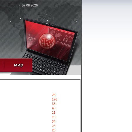
07.08.2026
28
176
33
45
21
19
34
23
25