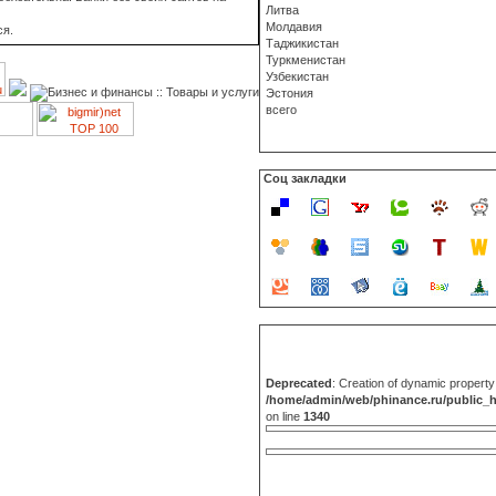
Литва
Молдавия
ся.
Таджикистан
Туркменистан
Узбекистан
Эстония
всего
Соц закладки
Deprecated
: Creation of dynamic propert
/home/admin/web/phinance.ru/public_
on line
1340