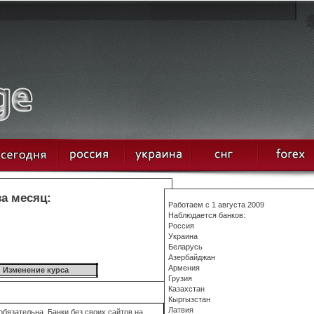
за месяц:
Работаем с 1 августа 2009
Наблюдается банков:
Россия
Украина
Беларусь
Азербайджан
Армения
Изменение курса
Грузия
Казахстан
Кыргызстан
Латвия
бязательна. Банки без своих сайтов на