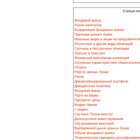
Статьи п
Фондовый рынок
Рынок капиталов
Координация фондового рынка
Признаки ценных бумаг
Именные акции и акции на предъявител
Ипотечные и другие виды облигаций
Срочные и бессрочные облигации
Трассат и трассант
Женевская вексельная конвенция
Основные характеристики сберегательн
Опцион
Реестр ценных бумаг
Риски
Диверсифицированный портфель
Дивидентная политика
Фондовая биржа
Торги на бирже
Приоритет цены
Индекс Авеню
L-индекс
Система "Гелла-реестр"
Долгосрочное инвестирование
Обслуживание векселей
Внебиржевой рынок ценных бумаг
Объем фондового рынка
Теоретические принципы ценообразован