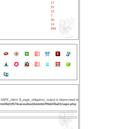
17
15
12
7
30
14
499
y SAPE_client::$_page_obligatory_output is deprecated in
html/6d1f574cacea3ea16edebbff9dd35a01/sape.php