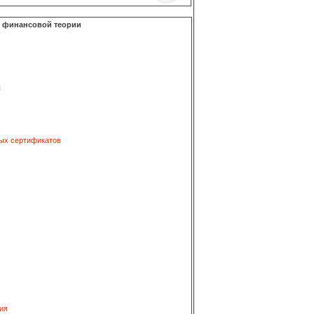
о финансовой теории
я
ых сертификатов
ия