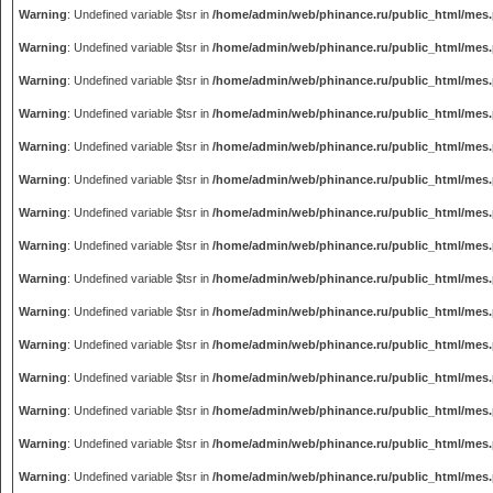
Warning
: Undefined variable $tsr in
/home/admin/web/phinance.ru/public_html/mes
Warning
: Undefined variable $tsr in
/home/admin/web/phinance.ru/public_html/mes
Warning
: Undefined variable $tsr in
/home/admin/web/phinance.ru/public_html/mes
Warning
: Undefined variable $tsr in
/home/admin/web/phinance.ru/public_html/mes
Warning
: Undefined variable $tsr in
/home/admin/web/phinance.ru/public_html/mes
Warning
: Undefined variable $tsr in
/home/admin/web/phinance.ru/public_html/mes
Warning
: Undefined variable $tsr in
/home/admin/web/phinance.ru/public_html/mes
Warning
: Undefined variable $tsr in
/home/admin/web/phinance.ru/public_html/mes
Warning
: Undefined variable $tsr in
/home/admin/web/phinance.ru/public_html/mes
Warning
: Undefined variable $tsr in
/home/admin/web/phinance.ru/public_html/mes
Warning
: Undefined variable $tsr in
/home/admin/web/phinance.ru/public_html/mes
Warning
: Undefined variable $tsr in
/home/admin/web/phinance.ru/public_html/mes
Warning
: Undefined variable $tsr in
/home/admin/web/phinance.ru/public_html/mes
Warning
: Undefined variable $tsr in
/home/admin/web/phinance.ru/public_html/mes
Warning
: Undefined variable $tsr in
/home/admin/web/phinance.ru/public_html/mes