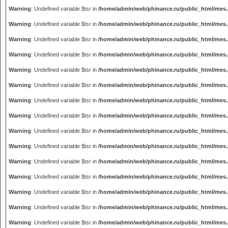
Warning
: Undefined variable $tsr in
/home/admin/web/phinance.ru/public_html/mes
Warning
: Undefined variable $tsr in
/home/admin/web/phinance.ru/public_html/mes
Warning
: Undefined variable $tsr in
/home/admin/web/phinance.ru/public_html/mes
Warning
: Undefined variable $tsr in
/home/admin/web/phinance.ru/public_html/mes
Warning
: Undefined variable $tsr in
/home/admin/web/phinance.ru/public_html/mes
Warning
: Undefined variable $tsr in
/home/admin/web/phinance.ru/public_html/mes
Warning
: Undefined variable $tsr in
/home/admin/web/phinance.ru/public_html/mes
Warning
: Undefined variable $tsr in
/home/admin/web/phinance.ru/public_html/mes
Warning
: Undefined variable $tsr in
/home/admin/web/phinance.ru/public_html/mes
Warning
: Undefined variable $tsr in
/home/admin/web/phinance.ru/public_html/mes
Warning
: Undefined variable $tsr in
/home/admin/web/phinance.ru/public_html/mes
Warning
: Undefined variable $tsr in
/home/admin/web/phinance.ru/public_html/mes
Warning
: Undefined variable $tsr in
/home/admin/web/phinance.ru/public_html/mes
Warning
: Undefined variable $tsr in
/home/admin/web/phinance.ru/public_html/mes
Warning
: Undefined variable $tsr in
/home/admin/web/phinance.ru/public_html/mes