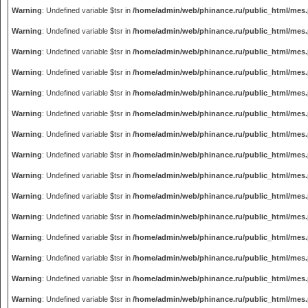
Warning
: Undefined variable $tsr in
/home/admin/web/phinance.ru/public_html/mes
Warning
: Undefined variable $tsr in
/home/admin/web/phinance.ru/public_html/mes
Warning
: Undefined variable $tsr in
/home/admin/web/phinance.ru/public_html/mes
Warning
: Undefined variable $tsr in
/home/admin/web/phinance.ru/public_html/mes
Warning
: Undefined variable $tsr in
/home/admin/web/phinance.ru/public_html/mes
Warning
: Undefined variable $tsr in
/home/admin/web/phinance.ru/public_html/mes
Warning
: Undefined variable $tsr in
/home/admin/web/phinance.ru/public_html/mes
Warning
: Undefined variable $tsr in
/home/admin/web/phinance.ru/public_html/mes
Warning
: Undefined variable $tsr in
/home/admin/web/phinance.ru/public_html/mes
Warning
: Undefined variable $tsr in
/home/admin/web/phinance.ru/public_html/mes
Warning
: Undefined variable $tsr in
/home/admin/web/phinance.ru/public_html/mes
Warning
: Undefined variable $tsr in
/home/admin/web/phinance.ru/public_html/mes
Warning
: Undefined variable $tsr in
/home/admin/web/phinance.ru/public_html/mes
Warning
: Undefined variable $tsr in
/home/admin/web/phinance.ru/public_html/mes
Warning
: Undefined variable $tsr in
/home/admin/web/phinance.ru/public_html/mes