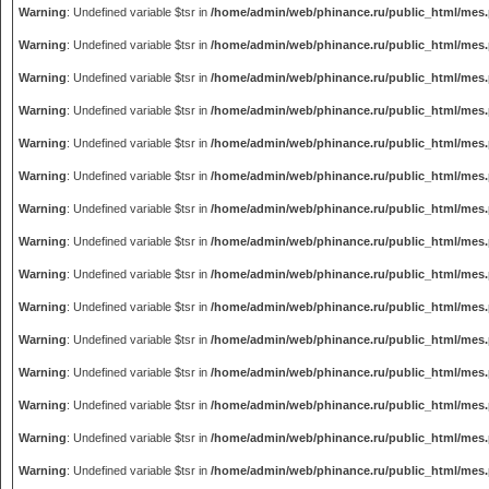
Warning
: Undefined variable $tsr in
/home/admin/web/phinance.ru/public_html/mes
Warning
: Undefined variable $tsr in
/home/admin/web/phinance.ru/public_html/mes
Warning
: Undefined variable $tsr in
/home/admin/web/phinance.ru/public_html/mes
Warning
: Undefined variable $tsr in
/home/admin/web/phinance.ru/public_html/mes
Warning
: Undefined variable $tsr in
/home/admin/web/phinance.ru/public_html/mes
Warning
: Undefined variable $tsr in
/home/admin/web/phinance.ru/public_html/mes
Warning
: Undefined variable $tsr in
/home/admin/web/phinance.ru/public_html/mes
Warning
: Undefined variable $tsr in
/home/admin/web/phinance.ru/public_html/mes
Warning
: Undefined variable $tsr in
/home/admin/web/phinance.ru/public_html/mes
Warning
: Undefined variable $tsr in
/home/admin/web/phinance.ru/public_html/mes
Warning
: Undefined variable $tsr in
/home/admin/web/phinance.ru/public_html/mes
Warning
: Undefined variable $tsr in
/home/admin/web/phinance.ru/public_html/mes
Warning
: Undefined variable $tsr in
/home/admin/web/phinance.ru/public_html/mes
Warning
: Undefined variable $tsr in
/home/admin/web/phinance.ru/public_html/mes
Warning
: Undefined variable $tsr in
/home/admin/web/phinance.ru/public_html/mes