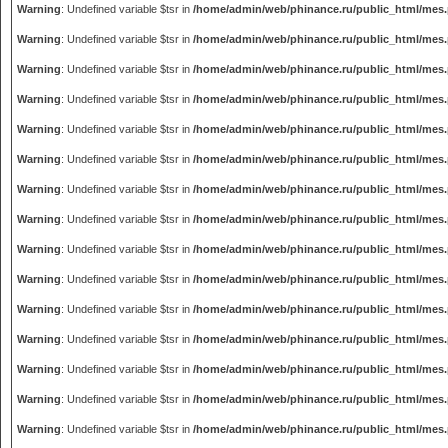
Warning
: Undefined variable $tsr in
/home/admin/web/phinance.ru/public_html/mes
Warning
: Undefined variable $tsr in
/home/admin/web/phinance.ru/public_html/mes
Warning
: Undefined variable $tsr in
/home/admin/web/phinance.ru/public_html/mes
Warning
: Undefined variable $tsr in
/home/admin/web/phinance.ru/public_html/mes
Warning
: Undefined variable $tsr in
/home/admin/web/phinance.ru/public_html/mes
Warning
: Undefined variable $tsr in
/home/admin/web/phinance.ru/public_html/mes
Warning
: Undefined variable $tsr in
/home/admin/web/phinance.ru/public_html/mes
Warning
: Undefined variable $tsr in
/home/admin/web/phinance.ru/public_html/mes
Warning
: Undefined variable $tsr in
/home/admin/web/phinance.ru/public_html/mes
Warning
: Undefined variable $tsr in
/home/admin/web/phinance.ru/public_html/mes
Warning
: Undefined variable $tsr in
/home/admin/web/phinance.ru/public_html/mes
Warning
: Undefined variable $tsr in
/home/admin/web/phinance.ru/public_html/mes
Warning
: Undefined variable $tsr in
/home/admin/web/phinance.ru/public_html/mes
Warning
: Undefined variable $tsr in
/home/admin/web/phinance.ru/public_html/mes
Warning
: Undefined variable $tsr in
/home/admin/web/phinance.ru/public_html/mes