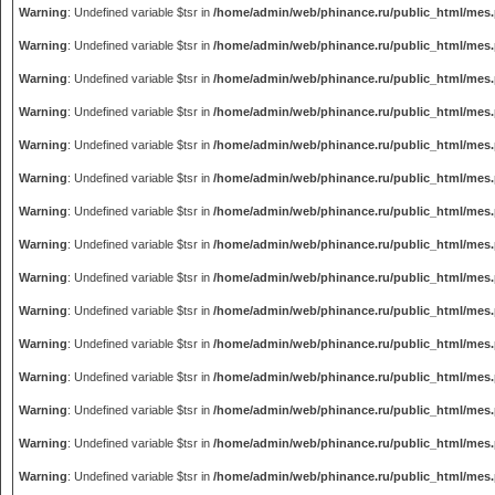
Warning
: Undefined variable $tsr in
/home/admin/web/phinance.ru/public_html/mes
Warning
: Undefined variable $tsr in
/home/admin/web/phinance.ru/public_html/mes
Warning
: Undefined variable $tsr in
/home/admin/web/phinance.ru/public_html/mes
Warning
: Undefined variable $tsr in
/home/admin/web/phinance.ru/public_html/mes
Warning
: Undefined variable $tsr in
/home/admin/web/phinance.ru/public_html/mes
Warning
: Undefined variable $tsr in
/home/admin/web/phinance.ru/public_html/mes
Warning
: Undefined variable $tsr in
/home/admin/web/phinance.ru/public_html/mes
Warning
: Undefined variable $tsr in
/home/admin/web/phinance.ru/public_html/mes
Warning
: Undefined variable $tsr in
/home/admin/web/phinance.ru/public_html/mes
Warning
: Undefined variable $tsr in
/home/admin/web/phinance.ru/public_html/mes
Warning
: Undefined variable $tsr in
/home/admin/web/phinance.ru/public_html/mes
Warning
: Undefined variable $tsr in
/home/admin/web/phinance.ru/public_html/mes
Warning
: Undefined variable $tsr in
/home/admin/web/phinance.ru/public_html/mes
Warning
: Undefined variable $tsr in
/home/admin/web/phinance.ru/public_html/mes
Warning
: Undefined variable $tsr in
/home/admin/web/phinance.ru/public_html/mes