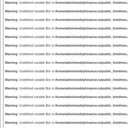
Warning
: Undefined variable $tsr in
/home/admin/web/phinance.ru/public_html/mes
Warning
: Undefined variable $tsr in
/home/admin/web/phinance.ru/public_html/mes
Warning
: Undefined variable $tsr in
/home/admin/web/phinance.ru/public_html/mes
Warning
: Undefined variable $tsr in
/home/admin/web/phinance.ru/public_html/mes
Warning
: Undefined variable $tsr in
/home/admin/web/phinance.ru/public_html/mes
Warning
: Undefined variable $tsr in
/home/admin/web/phinance.ru/public_html/mes
Warning
: Undefined variable $tsr in
/home/admin/web/phinance.ru/public_html/mes
Warning
: Undefined variable $tsr in
/home/admin/web/phinance.ru/public_html/mes
Warning
: Undefined variable $tsr in
/home/admin/web/phinance.ru/public_html/mes
Warning
: Undefined variable $tsr in
/home/admin/web/phinance.ru/public_html/mes
Warning
: Undefined variable $tsr in
/home/admin/web/phinance.ru/public_html/mes
Warning
: Undefined variable $tsr in
/home/admin/web/phinance.ru/public_html/mes
Warning
: Undefined variable $tsr in
/home/admin/web/phinance.ru/public_html/mes
Warning
: Undefined variable $tsr in
/home/admin/web/phinance.ru/public_html/mes
Warning
: Undefined variable $tsr in
/home/admin/web/phinance.ru/public_html/mes