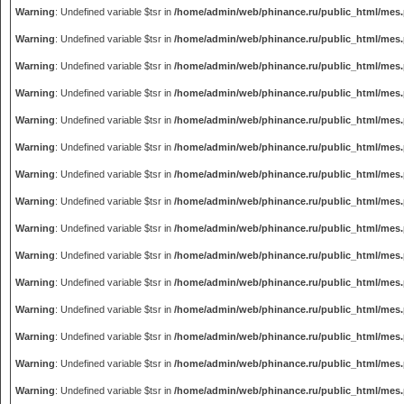
Warning
: Undefined variable $tsr in
/home/admin/web/phinance.ru/public_html/mes
Warning
: Undefined variable $tsr in
/home/admin/web/phinance.ru/public_html/mes
Warning
: Undefined variable $tsr in
/home/admin/web/phinance.ru/public_html/mes
Warning
: Undefined variable $tsr in
/home/admin/web/phinance.ru/public_html/mes
Warning
: Undefined variable $tsr in
/home/admin/web/phinance.ru/public_html/mes
Warning
: Undefined variable $tsr in
/home/admin/web/phinance.ru/public_html/mes
Warning
: Undefined variable $tsr in
/home/admin/web/phinance.ru/public_html/mes
Warning
: Undefined variable $tsr in
/home/admin/web/phinance.ru/public_html/mes
Warning
: Undefined variable $tsr in
/home/admin/web/phinance.ru/public_html/mes
Warning
: Undefined variable $tsr in
/home/admin/web/phinance.ru/public_html/mes
Warning
: Undefined variable $tsr in
/home/admin/web/phinance.ru/public_html/mes
Warning
: Undefined variable $tsr in
/home/admin/web/phinance.ru/public_html/mes
Warning
: Undefined variable $tsr in
/home/admin/web/phinance.ru/public_html/mes
Warning
: Undefined variable $tsr in
/home/admin/web/phinance.ru/public_html/mes
Warning
: Undefined variable $tsr in
/home/admin/web/phinance.ru/public_html/mes