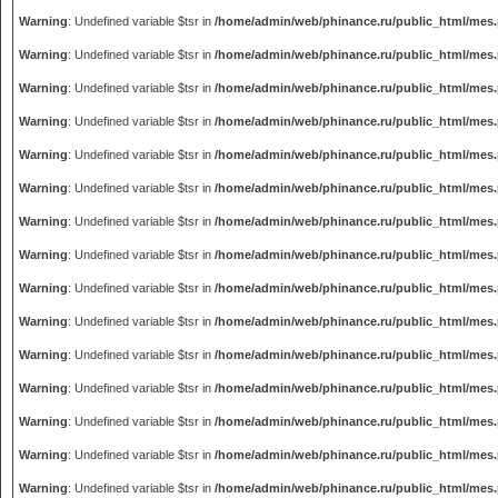
Warning
: Undefined variable $tsr in
/home/admin/web/phinance.ru/public_html/mes
Warning
: Undefined variable $tsr in
/home/admin/web/phinance.ru/public_html/mes
Warning
: Undefined variable $tsr in
/home/admin/web/phinance.ru/public_html/mes
Warning
: Undefined variable $tsr in
/home/admin/web/phinance.ru/public_html/mes
Warning
: Undefined variable $tsr in
/home/admin/web/phinance.ru/public_html/mes
Warning
: Undefined variable $tsr in
/home/admin/web/phinance.ru/public_html/mes
Warning
: Undefined variable $tsr in
/home/admin/web/phinance.ru/public_html/mes
Warning
: Undefined variable $tsr in
/home/admin/web/phinance.ru/public_html/mes
Warning
: Undefined variable $tsr in
/home/admin/web/phinance.ru/public_html/mes
Warning
: Undefined variable $tsr in
/home/admin/web/phinance.ru/public_html/mes
Warning
: Undefined variable $tsr in
/home/admin/web/phinance.ru/public_html/mes
Warning
: Undefined variable $tsr in
/home/admin/web/phinance.ru/public_html/mes
Warning
: Undefined variable $tsr in
/home/admin/web/phinance.ru/public_html/mes
Warning
: Undefined variable $tsr in
/home/admin/web/phinance.ru/public_html/mes
Warning
: Undefined variable $tsr in
/home/admin/web/phinance.ru/public_html/mes