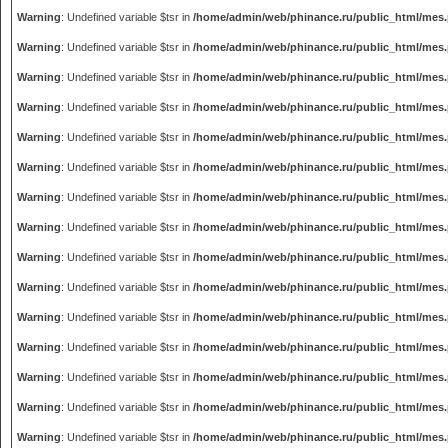
Warning
: Undefined variable $tsr in
/home/admin/web/phinance.ru/public_html/mes
Warning
: Undefined variable $tsr in
/home/admin/web/phinance.ru/public_html/mes
Warning
: Undefined variable $tsr in
/home/admin/web/phinance.ru/public_html/mes
Warning
: Undefined variable $tsr in
/home/admin/web/phinance.ru/public_html/mes
Warning
: Undefined variable $tsr in
/home/admin/web/phinance.ru/public_html/mes
Warning
: Undefined variable $tsr in
/home/admin/web/phinance.ru/public_html/mes
Warning
: Undefined variable $tsr in
/home/admin/web/phinance.ru/public_html/mes
Warning
: Undefined variable $tsr in
/home/admin/web/phinance.ru/public_html/mes
Warning
: Undefined variable $tsr in
/home/admin/web/phinance.ru/public_html/mes
Warning
: Undefined variable $tsr in
/home/admin/web/phinance.ru/public_html/mes
Warning
: Undefined variable $tsr in
/home/admin/web/phinance.ru/public_html/mes
Warning
: Undefined variable $tsr in
/home/admin/web/phinance.ru/public_html/mes
Warning
: Undefined variable $tsr in
/home/admin/web/phinance.ru/public_html/mes
Warning
: Undefined variable $tsr in
/home/admin/web/phinance.ru/public_html/mes
Warning
: Undefined variable $tsr in
/home/admin/web/phinance.ru/public_html/mes