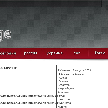
за месяц:
Работаем с 1 августа 2009
Наблюдается банков:
Россия
Украина
Беларусь
Азербайджан
Армения
b/phinance.ru/public_html/mes.php
on line
18
Грузия
Казахстан
b/phinance.ru/public_html/mes.php
on line
20
Кыргызстан
Латвия