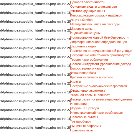
Ценовая эластичность
b/phinance.ru/public_html/mes.php
on line
22
Основные виды и функции цен
Учетная функция цены
b/phinance.ru/public_html/mes.php
on line
18
Классификация скидок и надбавок
Акцизный сбор
b/phinance.ru/public_html/mes.php
on line
20
Метод опирающийся на расходы
Мировые цены
b/phinance.ru/public_html/mes.php
on line
22
Индикативные цены
Исследование кривой безубыточности
b/phinance.ru/public_html/mes.php
on line
18
Дифференциальное определение цен
Сезонные скидки
b/phinance.ru/public_html/mes.php
on line
20
Положение о государственной регуляци
Сокращение избыточного производства
b/phinance.ru/public_html/mes.php
on line
22
Теория налогообложения
Налоги инструмент уравнивания дохода
b/phinance.ru/public_html/mes.php
on line
18
Вопрос единого налога
Финансовая база
b/phinance.ru/public_html/mes.php
on line
20
Критика налоговой политики
Налоги
b/phinance.ru/public_html/mes.php
on line
22
Построение экономических графиков
Отраслевая экономика
b/phinance.ru/public_html/mes.php
on line
18
Угольная промышленность
Фактор развития инвестиционной деятел
b/phinance.ru/public_html/mes.php
on line
20
Инновации
Модель Л. Ерхарда
b/phinance.ru/public_html/mes.php
on line
22
Инвестиционный налоговый кредит
Налоговые льготы
b/phinance.ru/public_html/mes.php
on line
18
Товарооборот
Рыночные реформы
b/phinance.ru/public_html/mes.php
on line
20
Правовые акты