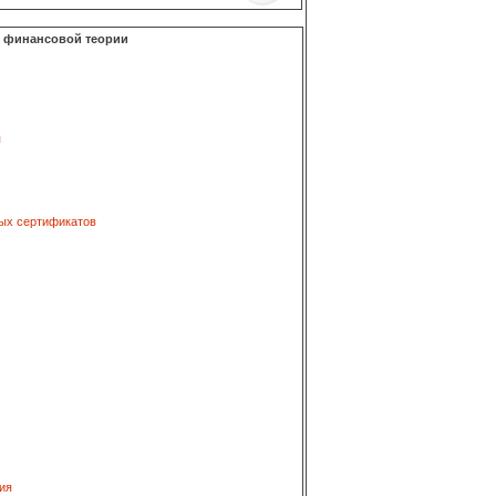
о финансовой теории
я
ых сертификатов
ия