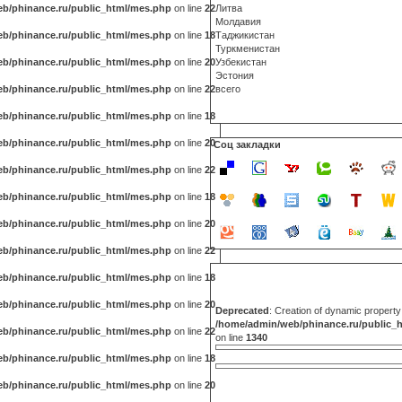
b/phinance.ru/public_html/mes.php
on line
22
Литва
Молдавия
b/phinance.ru/public_html/mes.php
on line
18
Таджикистан
Туркменистан
b/phinance.ru/public_html/mes.php
on line
20
Узбекистан
Эстония
b/phinance.ru/public_html/mes.php
on line
22
всего
b/phinance.ru/public_html/mes.php
on line
18
b/phinance.ru/public_html/mes.php
on line
20
Соц закладки
b/phinance.ru/public_html/mes.php
on line
22
b/phinance.ru/public_html/mes.php
on line
18
b/phinance.ru/public_html/mes.php
on line
20
b/phinance.ru/public_html/mes.php
on line
22
b/phinance.ru/public_html/mes.php
on line
18
b/phinance.ru/public_html/mes.php
on line
20
Deprecated
: Creation of dynamic propert
/home/admin/web/phinance.ru/public_
b/phinance.ru/public_html/mes.php
on line
22
on line
1340
b/phinance.ru/public_html/mes.php
on line
18
b/phinance.ru/public_html/mes.php
on line
20