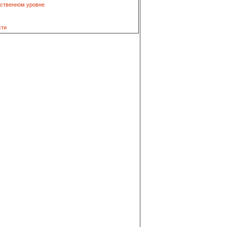
рственном уровне
сти