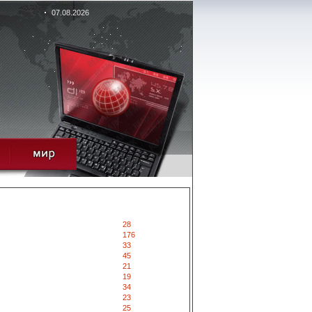
07.08.2026
28
176
33
45
21
19
34
23
25