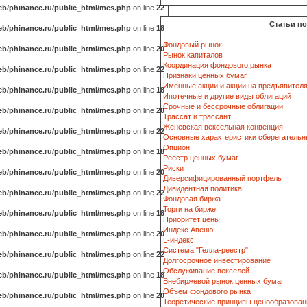
b/phinance.ru/public_html/mes.php
on line
22
Статьи п
b/phinance.ru/public_html/mes.php
on line
18
Фондовый рынок
b/phinance.ru/public_html/mes.php
on line
20
Рынок капиталов
Координация фондового рынка
b/phinance.ru/public_html/mes.php
on line
22
Признаки ценных бумаг
Именные акции и акции на предъявител
b/phinance.ru/public_html/mes.php
on line
18
Ипотечные и другие виды облигаций
Срочные и бессрочные облигации
b/phinance.ru/public_html/mes.php
on line
20
Трассат и трассант
Женевская вексельная конвенция
b/phinance.ru/public_html/mes.php
on line
22
Основные характеристики сберегательн
Опцион
b/phinance.ru/public_html/mes.php
on line
18
Реестр ценных бумаг
Риски
b/phinance.ru/public_html/mes.php
on line
20
Диверсифицированный портфель
Дивидентная политика
b/phinance.ru/public_html/mes.php
on line
22
Фондовая биржа
Торги на бирже
b/phinance.ru/public_html/mes.php
on line
18
Приоритет цены
Индекс Авеню
b/phinance.ru/public_html/mes.php
on line
20
L-индекс
Система "Гелла-реестр"
b/phinance.ru/public_html/mes.php
on line
22
Долгосрочное инвестирование
Обслуживание векселей
b/phinance.ru/public_html/mes.php
on line
18
Внебиржевой рынок ценных бумаг
Объем фондового рынка
b/phinance.ru/public_html/mes.php
on line
20
Теоретические принципы ценообразован