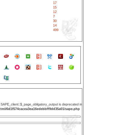
17
15
12
7
30
14
499
y SAPE_client::$_page_obligatory_output is deprecated in
html/6d1f574cacea3ea16edebbff9dd35a01/sape.php