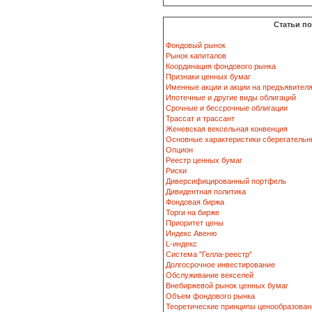
Статьи п
Фондовый рынок
Рынок капиталов
Координация фондового рынка
Признаки ценных бумаг
Именные акции и акции на предъявител
Ипотечные и другие виды облигаций
Срочные и бессрочные облигации
Трассат и трассант
Женевская вексельная конвенция
Основные характеристики сберегательн
Опцион
Реестр ценных бумаг
Риски
Диверсифицированный портфель
Дивидентная политика
Фондовая биржа
Торги на бирже
Приоритет цены
Индекс Авеню
L-индекс
Система "Гелла-реестр"
Долгосрочное инвестирование
Обслуживание векселей
Внебиржевой рынок ценных бумаг
Объем фондового рынка
Теоретические принципы ценообразован