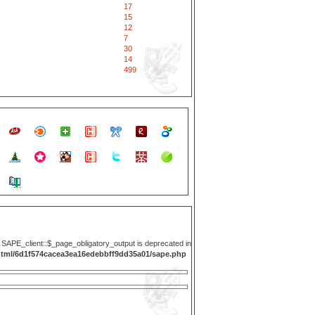
17
15
12
7
30
14
499
y SAPE_client::$_page_obligatory_output is deprecated in
html/6d1f574cacea3ea16edebbff9dd35a01/sape.php