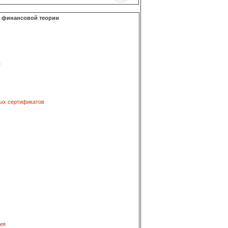
о финансовой теории
я
ых сертификатов
ия