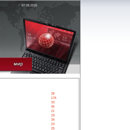
07.08.2026
28
176
33
45
21
19
34
23
25