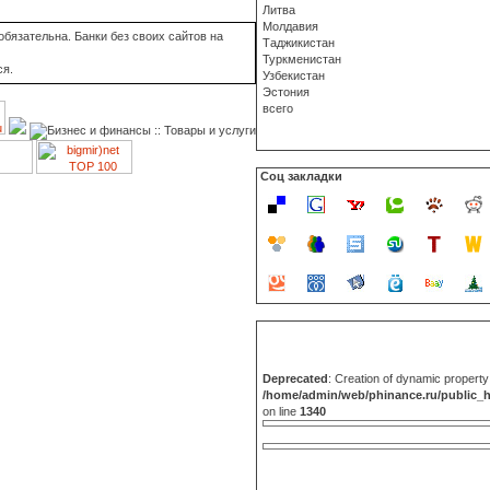
Литва
Молдавия
бязательна. Банки без своих сайтов на
Таджикистан
Туркменистан
ся.
Узбекистан
Эстония
всего
Соц закладки
Deprecated
: Creation of dynamic propert
/home/admin/web/phinance.ru/public_
on line
1340