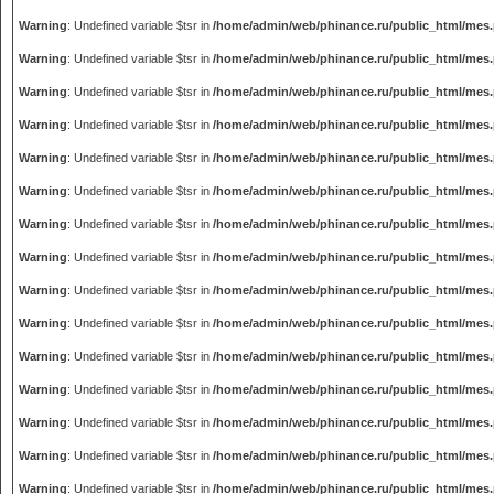
Warning
: Undefined variable $tsr in
/home/admin/web/phinance.ru/public_html/mes
Warning
: Undefined variable $tsr in
/home/admin/web/phinance.ru/public_html/mes
Warning
: Undefined variable $tsr in
/home/admin/web/phinance.ru/public_html/mes
Warning
: Undefined variable $tsr in
/home/admin/web/phinance.ru/public_html/mes
Warning
: Undefined variable $tsr in
/home/admin/web/phinance.ru/public_html/mes
Warning
: Undefined variable $tsr in
/home/admin/web/phinance.ru/public_html/mes
Warning
: Undefined variable $tsr in
/home/admin/web/phinance.ru/public_html/mes
Warning
: Undefined variable $tsr in
/home/admin/web/phinance.ru/public_html/mes
Warning
: Undefined variable $tsr in
/home/admin/web/phinance.ru/public_html/mes
Warning
: Undefined variable $tsr in
/home/admin/web/phinance.ru/public_html/mes
Warning
: Undefined variable $tsr in
/home/admin/web/phinance.ru/public_html/mes
Warning
: Undefined variable $tsr in
/home/admin/web/phinance.ru/public_html/mes
Warning
: Undefined variable $tsr in
/home/admin/web/phinance.ru/public_html/mes
Warning
: Undefined variable $tsr in
/home/admin/web/phinance.ru/public_html/mes
Warning
: Undefined variable $tsr in
/home/admin/web/phinance.ru/public_html/mes