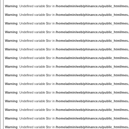
Warning
: Undefined variable $tsr in
/home/admin/web/phinance.ru/public_html/mes
Warning
: Undefined variable $tsr in
/home/admin/web/phinance.ru/public_html/mes
Warning
: Undefined variable $tsr in
/home/admin/web/phinance.ru/public_html/mes
Warning
: Undefined variable $tsr in
/home/admin/web/phinance.ru/public_html/mes
Warning
: Undefined variable $tsr in
/home/admin/web/phinance.ru/public_html/mes
Warning
: Undefined variable $tsr in
/home/admin/web/phinance.ru/public_html/mes
Warning
: Undefined variable $tsr in
/home/admin/web/phinance.ru/public_html/mes
Warning
: Undefined variable $tsr in
/home/admin/web/phinance.ru/public_html/mes
Warning
: Undefined variable $tsr in
/home/admin/web/phinance.ru/public_html/mes
Warning
: Undefined variable $tsr in
/home/admin/web/phinance.ru/public_html/mes
Warning
: Undefined variable $tsr in
/home/admin/web/phinance.ru/public_html/mes
Warning
: Undefined variable $tsr in
/home/admin/web/phinance.ru/public_html/mes
Warning
: Undefined variable $tsr in
/home/admin/web/phinance.ru/public_html/mes
Warning
: Undefined variable $tsr in
/home/admin/web/phinance.ru/public_html/mes
Warning
: Undefined variable $tsr in
/home/admin/web/phinance.ru/public_html/mes