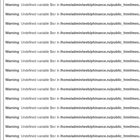
Warning
: Undefined variable $tsr in
/home/admin/web/phinance.ru/public_html/mes
Warning
: Undefined variable $tsr in
/home/admin/web/phinance.ru/public_html/mes
Warning
: Undefined variable $tsr in
/home/admin/web/phinance.ru/public_html/mes
Warning
: Undefined variable $tsr in
/home/admin/web/phinance.ru/public_html/mes
Warning
: Undefined variable $tsr in
/home/admin/web/phinance.ru/public_html/mes
Warning
: Undefined variable $tsr in
/home/admin/web/phinance.ru/public_html/mes
Warning
: Undefined variable $tsr in
/home/admin/web/phinance.ru/public_html/mes
Warning
: Undefined variable $tsr in
/home/admin/web/phinance.ru/public_html/mes
Warning
: Undefined variable $tsr in
/home/admin/web/phinance.ru/public_html/mes
Warning
: Undefined variable $tsr in
/home/admin/web/phinance.ru/public_html/mes
Warning
: Undefined variable $tsr in
/home/admin/web/phinance.ru/public_html/mes
Warning
: Undefined variable $tsr in
/home/admin/web/phinance.ru/public_html/mes
Warning
: Undefined variable $tsr in
/home/admin/web/phinance.ru/public_html/mes
Warning
: Undefined variable $tsr in
/home/admin/web/phinance.ru/public_html/mes
Warning
: Undefined variable $tsr in
/home/admin/web/phinance.ru/public_html/mes