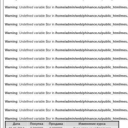
Warning
: Undefined variable $tsr in
/home/admin/web/phinance.ru/public_html/mes
Warning
: Undefined variable $tsr in
/home/admin/web/phinance.ru/public_html/mes
Warning
: Undefined variable $tsr in
/home/admin/web/phinance.ru/public_html/mes
Warning
: Undefined variable $tsr in
/home/admin/web/phinance.ru/public_html/mes
Warning
: Undefined variable $tsr in
/home/admin/web/phinance.ru/public_html/mes
Warning
: Undefined variable $tsr in
/home/admin/web/phinance.ru/public_html/mes
Warning
: Undefined variable $tsr in
/home/admin/web/phinance.ru/public_html/mes
Warning
: Undefined variable $tsr in
/home/admin/web/phinance.ru/public_html/mes
Warning
: Undefined variable $tsr in
/home/admin/web/phinance.ru/public_html/mes
Warning
: Undefined variable $tsr in
/home/admin/web/phinance.ru/public_html/mes
Warning
: Undefined variable $tsr in
/home/admin/web/phinance.ru/public_html/mes
Warning
: Undefined variable $tsr in
/home/admin/web/phinance.ru/public_html/mes
Warning
: Undefined variable $tsr in
/home/admin/web/phinance.ru/public_html/mes
Warning
: Undefined variable $tsr in
/home/admin/web/phinance.ru/public_html/mes
Дата
Покупка
Продажа
Изменение курса