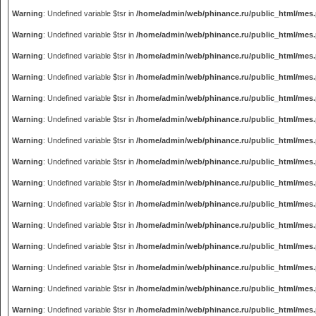
Warning
: Undefined variable $tsr in
/home/admin/web/phinance.ru/public_html/mes
Warning
: Undefined variable $tsr in
/home/admin/web/phinance.ru/public_html/mes
Warning
: Undefined variable $tsr in
/home/admin/web/phinance.ru/public_html/mes
Warning
: Undefined variable $tsr in
/home/admin/web/phinance.ru/public_html/mes
Warning
: Undefined variable $tsr in
/home/admin/web/phinance.ru/public_html/mes
Warning
: Undefined variable $tsr in
/home/admin/web/phinance.ru/public_html/mes
Warning
: Undefined variable $tsr in
/home/admin/web/phinance.ru/public_html/mes
Warning
: Undefined variable $tsr in
/home/admin/web/phinance.ru/public_html/mes
Warning
: Undefined variable $tsr in
/home/admin/web/phinance.ru/public_html/mes
Warning
: Undefined variable $tsr in
/home/admin/web/phinance.ru/public_html/mes
Warning
: Undefined variable $tsr in
/home/admin/web/phinance.ru/public_html/mes
Warning
: Undefined variable $tsr in
/home/admin/web/phinance.ru/public_html/mes
Warning
: Undefined variable $tsr in
/home/admin/web/phinance.ru/public_html/mes
Warning
: Undefined variable $tsr in
/home/admin/web/phinance.ru/public_html/mes
Warning
: Undefined variable $tsr in
/home/admin/web/phinance.ru/public_html/mes