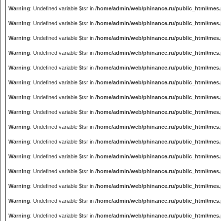
Warning
: Undefined variable $tsr in
/home/admin/web/phinance.ru/public_html/mes
Warning
: Undefined variable $tsr in
/home/admin/web/phinance.ru/public_html/mes
Warning
: Undefined variable $tsr in
/home/admin/web/phinance.ru/public_html/mes
Warning
: Undefined variable $tsr in
/home/admin/web/phinance.ru/public_html/mes
Warning
: Undefined variable $tsr in
/home/admin/web/phinance.ru/public_html/mes
Warning
: Undefined variable $tsr in
/home/admin/web/phinance.ru/public_html/mes
Warning
: Undefined variable $tsr in
/home/admin/web/phinance.ru/public_html/mes
Warning
: Undefined variable $tsr in
/home/admin/web/phinance.ru/public_html/mes
Warning
: Undefined variable $tsr in
/home/admin/web/phinance.ru/public_html/mes
Warning
: Undefined variable $tsr in
/home/admin/web/phinance.ru/public_html/mes
Warning
: Undefined variable $tsr in
/home/admin/web/phinance.ru/public_html/mes
Warning
: Undefined variable $tsr in
/home/admin/web/phinance.ru/public_html/mes
Warning
: Undefined variable $tsr in
/home/admin/web/phinance.ru/public_html/mes
Warning
: Undefined variable $tsr in
/home/admin/web/phinance.ru/public_html/mes
Warning
: Undefined variable $tsr in
/home/admin/web/phinance.ru/public_html/mes