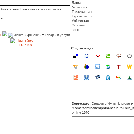
Литва
Молдавия
бязательна. Банки без своих сайтов на
Таджикистан
Туркменистан
ся.
Узбекистан
Эстония
всего
Соц закладки
Deprecated
: Creation of dynamic propert
/home/admin/web/phinance.ru/public_
on line
1340