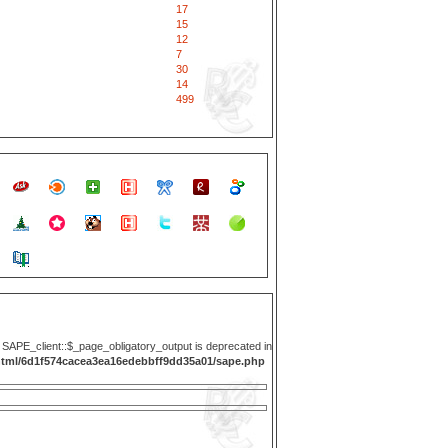
17
15
12
7
30
14
499
y SAPE_client::$_page_obligatory_output is deprecated in
html/6d1f574cacea3ea16edebbff9dd35a01/sape.php