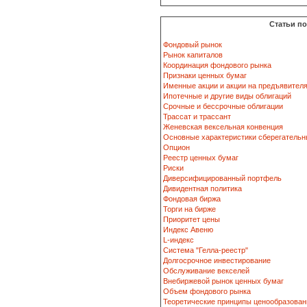
Статьи п
Фондовый рынок
Рынок капиталов
Координация фондового рынка
Признаки ценных бумаг
Именные акции и акции на предъявител
Ипотечные и другие виды облигаций
Срочные и бессрочные облигации
Трассат и трассант
Женевская вексельная конвенция
Основные характеристики сберегательн
Опцион
Реестр ценных бумаг
Риски
Диверсифицированный портфель
Дивидентная политика
Фондовая биржа
Торги на бирже
Приоритет цены
Индекс Авеню
L-индекс
Система "Гелла-реестр"
Долгосрочное инвестирование
Обслуживание векселей
Внебиржевой рынок ценных бумаг
Объем фондового рынка
Теоретические принципы ценообразован