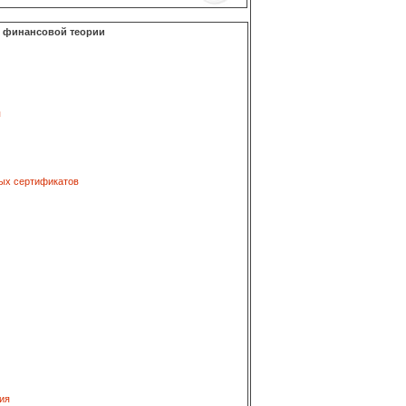
о финансовой теории
я
ых сертификатов
ия