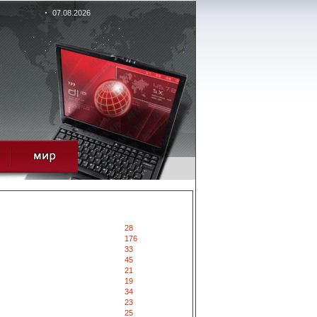
07.08.2026
28
176
33
45
21
19
34
23
25