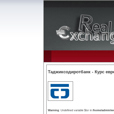
Таджиксодиротбанк - Курс евр
Warning
: Undefined variable $tsr in
/home/admin/we