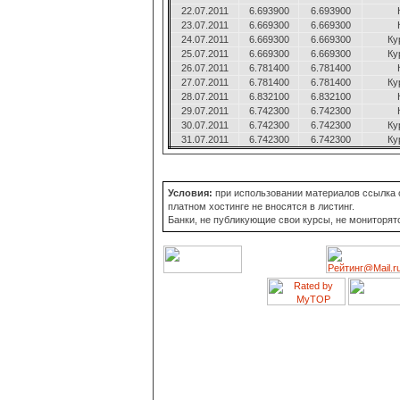
22.07.2011
6.693900
6.693900
23.07.2011
6.669300
6.669300
24.07.2011
6.669300
6.669300
Ку
25.07.2011
6.669300
6.669300
Ку
26.07.2011
6.781400
6.781400
27.07.2011
6.781400
6.781400
Ку
28.07.2011
6.832100
6.832100
29.07.2011
6.742300
6.742300
30.07.2011
6.742300
6.742300
Ку
31.07.2011
6.742300
6.742300
Ку
Условия:
при использовании материалов ссылка о
платном хостинге не вносятся в листинг.
Банки, не публикующие свои курсы, не мониторят