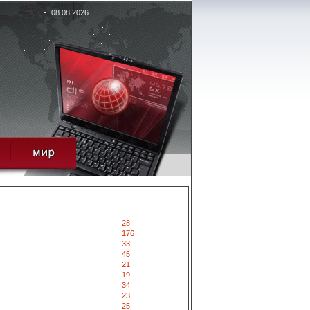
08.08.2026
28
176
33
45
21
19
34
23
25