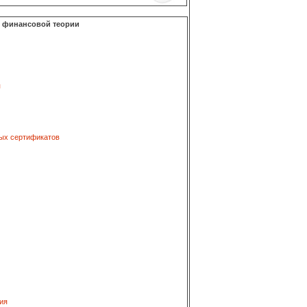
о финансовой теории
я
ых сертификатов
ия