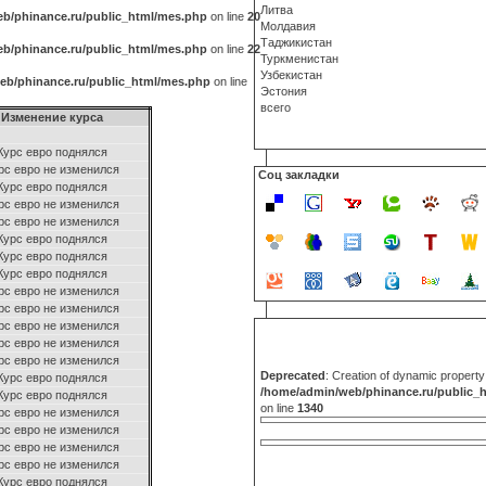
Литва
b/phinance.ru/public_html/mes.php
on line
20
Молдавия
Таджикистан
b/phinance.ru/public_html/mes.php
on line
22
Туркменистан
Узбекистан
eb/phinance.ru/public_html/mes.php
on line
Эстония
всего
Изменение курса
Курс евро поднялся
рс евро не изменился
Соц закладки
Курс евро поднялся
рс евро не изменился
рс евро не изменился
Курс евро поднялся
Курс евро поднялся
Курс евро поднялся
рс евро не изменился
рс евро не изменился
рс евро не изменился
рс евро не изменился
рс евро не изменился
Deprecated
: Creation of dynamic propert
Курс евро поднялся
/home/admin/web/phinance.ru/public_
Курс евро поднялся
on line
1340
рс евро не изменился
рс евро не изменился
рс евро не изменился
рс евро не изменился
Курс евро поднялся