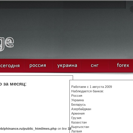
о за месяц:
Работаем с 1 августа 2009
Наблюдается банков:
Россия
Украина
Беларусь
Азербайджан
Армения
Грузия
Казахстан
Кыргызстан
b/phinance.ru/public_html/mes.php
on line
18
Латвия