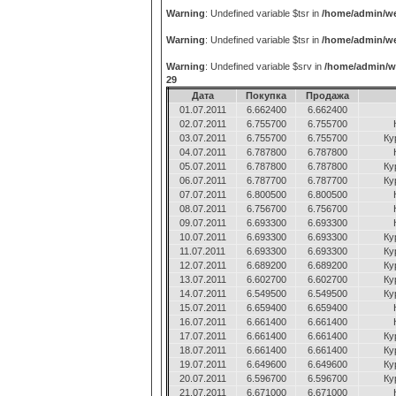
Warning
: Undefined variable $tsr in
/home/admin/we
Warning
: Undefined variable $tsr in
/home/admin/we
Warning
: Undefined variable $srv in
/home/admin/w
29
Дата
Покупка
Продажа
01.07.2011
6.662400
6.662400
02.07.2011
6.755700
6.755700
03.07.2011
6.755700
6.755700
Ку
04.07.2011
6.787800
6.787800
05.07.2011
6.787800
6.787800
Ку
06.07.2011
6.787700
6.787700
Ку
07.07.2011
6.800500
6.800500
08.07.2011
6.756700
6.756700
09.07.2011
6.693300
6.693300
10.07.2011
6.693300
6.693300
Ку
11.07.2011
6.693300
6.693300
Ку
12.07.2011
6.689200
6.689200
Ку
13.07.2011
6.602700
6.602700
Ку
14.07.2011
6.549500
6.549500
Ку
15.07.2011
6.659400
6.659400
16.07.2011
6.661400
6.661400
17.07.2011
6.661400
6.661400
Ку
18.07.2011
6.661400
6.661400
Ку
19.07.2011
6.649600
6.649600
Ку
20.07.2011
6.596700
6.596700
Ку
21.07.2011
6.671000
6.671000