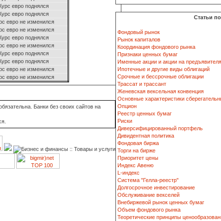
Курс евро поднялся
Курс евро поднялся
Статьи п
рс евро не изменился
рс евро не изменился
Фондовый рынок
Курс евро поднялся
Рынок капиталов
рс евро не изменился
Координация фондового рынка
Курс евро поднялся
Признаки ценных бумаг
Курс евро поднялся
Именные акции и акции на предъявител
рс евро не изменился
Ипотечные и другие виды облигаций
Срочные и бессрочные облигации
рс евро не изменился
Трассат и трассант
Женевская вексельная конвенция
Основные характеристики сберегательн
Опцион
бязательна. Банки без своих сайтов на
Реестр ценных бумаг
Риски
ся.
Диверсифицированный портфель
Дивидентная политика
Фондовая биржа
Торги на бирже
Приоритет цены
Индекс Авеню
L-индекс
Система "Гелла-реестр"
Долгосрочное инвестирование
Обслуживание векселей
Внебиржевой рынок ценных бумаг
Объем фондового рынка
Теоретические принципы ценообразован