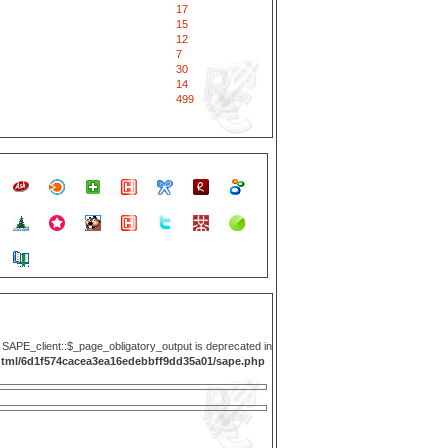
17
15
12
7
30
14
499
y SAPE_client::$_page_obligatory_output is deprecated in
html/6d1f574cacea3ea16edebbff9dd35a01/sape.php