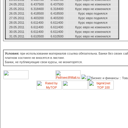
24.05.2011
6.437500
6.437500
Курс евро не изменился
25.05.2011
6.318400
6.318400
Курс евро не изменился
26.05.2011
6.418500
6.418500
Курс евро поднялся
27.05.2011
6.403200
6.403200
Курс евро поднялся
28.05.2011
6.611400
6.611400
Курс евро поднялся
29.05.2011
6.611400
6.611400
Курс евро не изменился
30.05.2011
6.611400
6.611400
Курс евро не изменился
31.05.2011
6.610500
6.610500
Курс евро не изменился
Условия:
при использовании материалов ссылка обязательна. Банки без своих сай
платном хостинге не вносятся в листинг.
Банки, не публикующие свои курсы, не мониторятся.