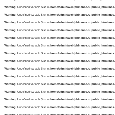
Warning
: Undefined variable $tsr in
/home/admin/web/phinance.ru/public_html/mes
Warning
: Undefined variable $tsr in
/home/admin/web/phinance.ru/public_html/mes
Warning
: Undefined variable $tsr in
/home/admin/web/phinance.ru/public_html/mes
Warning
: Undefined variable $tsr in
/home/admin/web/phinance.ru/public_html/mes
Warning
: Undefined variable $tsr in
/home/admin/web/phinance.ru/public_html/mes
Warning
: Undefined variable $tsr in
/home/admin/web/phinance.ru/public_html/mes
Warning
: Undefined variable $tsr in
/home/admin/web/phinance.ru/public_html/mes
Warning
: Undefined variable $tsr in
/home/admin/web/phinance.ru/public_html/mes
Warning
: Undefined variable $tsr in
/home/admin/web/phinance.ru/public_html/mes
Warning
: Undefined variable $tsr in
/home/admin/web/phinance.ru/public_html/mes
Warning
: Undefined variable $tsr in
/home/admin/web/phinance.ru/public_html/mes
Warning
: Undefined variable $tsr in
/home/admin/web/phinance.ru/public_html/mes
Warning
: Undefined variable $tsr in
/home/admin/web/phinance.ru/public_html/mes
Warning
: Undefined variable $tsr in
/home/admin/web/phinance.ru/public_html/mes
Warning
: Undefined variable $tsr in
/home/admin/web/phinance.ru/public_html/mes