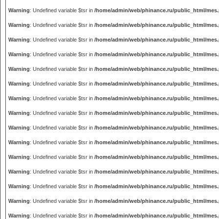
Warning
: Undefined variable $tsr in
/home/admin/web/phinance.ru/public_html/mes
Warning
: Undefined variable $tsr in
/home/admin/web/phinance.ru/public_html/mes
Warning
: Undefined variable $tsr in
/home/admin/web/phinance.ru/public_html/mes
Warning
: Undefined variable $tsr in
/home/admin/web/phinance.ru/public_html/mes
Warning
: Undefined variable $tsr in
/home/admin/web/phinance.ru/public_html/mes
Warning
: Undefined variable $tsr in
/home/admin/web/phinance.ru/public_html/mes
Warning
: Undefined variable $tsr in
/home/admin/web/phinance.ru/public_html/mes
Warning
: Undefined variable $tsr in
/home/admin/web/phinance.ru/public_html/mes
Warning
: Undefined variable $tsr in
/home/admin/web/phinance.ru/public_html/mes
Warning
: Undefined variable $tsr in
/home/admin/web/phinance.ru/public_html/mes
Warning
: Undefined variable $tsr in
/home/admin/web/phinance.ru/public_html/mes
Warning
: Undefined variable $tsr in
/home/admin/web/phinance.ru/public_html/mes
Warning
: Undefined variable $tsr in
/home/admin/web/phinance.ru/public_html/mes
Warning
: Undefined variable $tsr in
/home/admin/web/phinance.ru/public_html/mes
Warning
: Undefined variable $tsr in
/home/admin/web/phinance.ru/public_html/mes