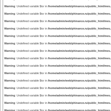
Warning
: Undefined variable $tsr in
/home/admin/web/phinance.ru/public_html/mes
Warning
: Undefined variable $tsr in
/home/admin/web/phinance.ru/public_html/mes
Warning
: Undefined variable $tsr in
/home/admin/web/phinance.ru/public_html/mes
Warning
: Undefined variable $tsr in
/home/admin/web/phinance.ru/public_html/mes
Warning
: Undefined variable $tsr in
/home/admin/web/phinance.ru/public_html/mes
Warning
: Undefined variable $tsr in
/home/admin/web/phinance.ru/public_html/mes
Warning
: Undefined variable $tsr in
/home/admin/web/phinance.ru/public_html/mes
Warning
: Undefined variable $tsr in
/home/admin/web/phinance.ru/public_html/mes
Warning
: Undefined variable $tsr in
/home/admin/web/phinance.ru/public_html/mes
Warning
: Undefined variable $tsr in
/home/admin/web/phinance.ru/public_html/mes
Warning
: Undefined variable $tsr in
/home/admin/web/phinance.ru/public_html/mes
Warning
: Undefined variable $tsr in
/home/admin/web/phinance.ru/public_html/mes
Warning
: Undefined variable $tsr in
/home/admin/web/phinance.ru/public_html/mes
Warning
: Undefined variable $tsr in
/home/admin/web/phinance.ru/public_html/mes
Warning
: Undefined variable $tsr in
/home/admin/web/phinance.ru/public_html/mes