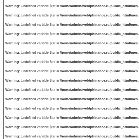
Warning
: Undefined variable $tsr in
/home/admin/web/phinance.ru/public_html/mes
Warning
: Undefined variable $tsr in
/home/admin/web/phinance.ru/public_html/mes
Warning
: Undefined variable $tsr in
/home/admin/web/phinance.ru/public_html/mes
Warning
: Undefined variable $tsr in
/home/admin/web/phinance.ru/public_html/mes
Warning
: Undefined variable $tsr in
/home/admin/web/phinance.ru/public_html/mes
Warning
: Undefined variable $tsr in
/home/admin/web/phinance.ru/public_html/mes
Warning
: Undefined variable $tsr in
/home/admin/web/phinance.ru/public_html/mes
Warning
: Undefined variable $tsr in
/home/admin/web/phinance.ru/public_html/mes
Warning
: Undefined variable $tsr in
/home/admin/web/phinance.ru/public_html/mes
Warning
: Undefined variable $tsr in
/home/admin/web/phinance.ru/public_html/mes
Warning
: Undefined variable $tsr in
/home/admin/web/phinance.ru/public_html/mes
Warning
: Undefined variable $tsr in
/home/admin/web/phinance.ru/public_html/mes
Warning
: Undefined variable $tsr in
/home/admin/web/phinance.ru/public_html/mes
Warning
: Undefined variable $tsr in
/home/admin/web/phinance.ru/public_html/mes
Warning
: Undefined variable $tsr in
/home/admin/web/phinance.ru/public_html/mes