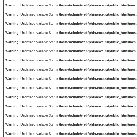
Warning
: Undefined variable $tsr in
/home/admin/web/phinance.ru/public_html/mes
Warning
: Undefined variable $tsr in
/home/admin/web/phinance.ru/public_html/mes
Warning
: Undefined variable $tsr in
/home/admin/web/phinance.ru/public_html/mes
Warning
: Undefined variable $tsr in
/home/admin/web/phinance.ru/public_html/mes
Warning
: Undefined variable $tsr in
/home/admin/web/phinance.ru/public_html/mes
Warning
: Undefined variable $tsr in
/home/admin/web/phinance.ru/public_html/mes
Warning
: Undefined variable $tsr in
/home/admin/web/phinance.ru/public_html/mes
Warning
: Undefined variable $tsr in
/home/admin/web/phinance.ru/public_html/mes
Warning
: Undefined variable $tsr in
/home/admin/web/phinance.ru/public_html/mes
Warning
: Undefined variable $tsr in
/home/admin/web/phinance.ru/public_html/mes
Warning
: Undefined variable $tsr in
/home/admin/web/phinance.ru/public_html/mes
Warning
: Undefined variable $tsr in
/home/admin/web/phinance.ru/public_html/mes
Warning
: Undefined variable $tsr in
/home/admin/web/phinance.ru/public_html/mes
Warning
: Undefined variable $tsr in
/home/admin/web/phinance.ru/public_html/mes
Warning
: Undefined variable $tsr in
/home/admin/web/phinance.ru/public_html/mes