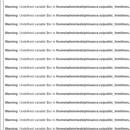
Warning
: Undefined variable $tsr in
/home/admin/web/phinance.ru/public_html/mes
Warning
: Undefined variable $tsr in
/home/admin/web/phinance.ru/public_html/mes
Warning
: Undefined variable $tsr in
/home/admin/web/phinance.ru/public_html/mes
Warning
: Undefined variable $tsr in
/home/admin/web/phinance.ru/public_html/mes
Warning
: Undefined variable $tsr in
/home/admin/web/phinance.ru/public_html/mes
Warning
: Undefined variable $tsr in
/home/admin/web/phinance.ru/public_html/mes
Warning
: Undefined variable $tsr in
/home/admin/web/phinance.ru/public_html/mes
Warning
: Undefined variable $tsr in
/home/admin/web/phinance.ru/public_html/mes
Warning
: Undefined variable $tsr in
/home/admin/web/phinance.ru/public_html/mes
Warning
: Undefined variable $tsr in
/home/admin/web/phinance.ru/public_html/mes
Warning
: Undefined variable $tsr in
/home/admin/web/phinance.ru/public_html/mes
Warning
: Undefined variable $tsr in
/home/admin/web/phinance.ru/public_html/mes
Warning
: Undefined variable $tsr in
/home/admin/web/phinance.ru/public_html/mes
Warning
: Undefined variable $tsr in
/home/admin/web/phinance.ru/public_html/mes
Warning
: Undefined variable $tsr in
/home/admin/web/phinance.ru/public_html/mes