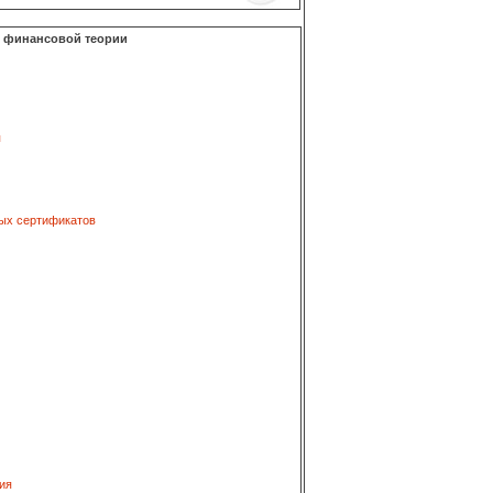
о финансовой теории
я
ых сертификатов
ия