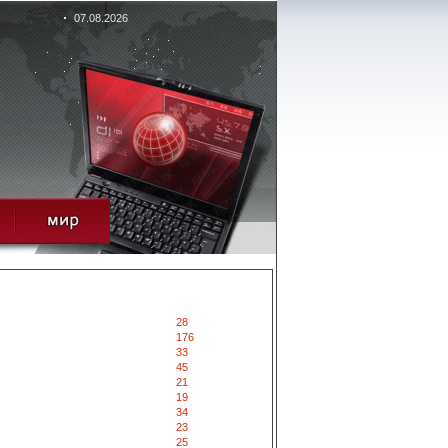
07.08.2026
28
176
33
45
21
19
34
23
25