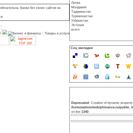
Литва
Молдавия
бязательна. Банки без своих сайтов на
Таджикистан
Туркменистан
ся.
Узбекистан
Эстония
всего
Соц закладки
Deprecated
: Creation of dynamic propert
/home/admin/web/phinance.ru/public_
on line
1340