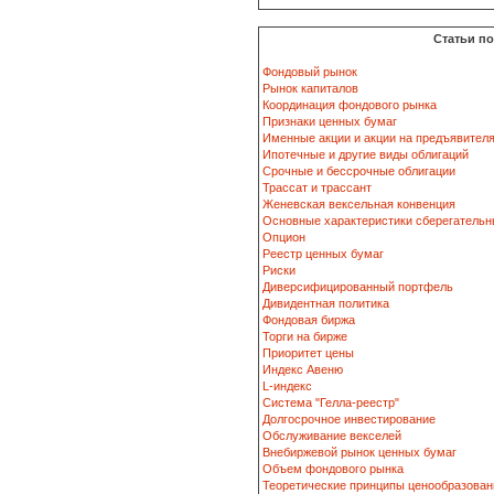
Статьи п
Фондовый рынок
Рынок капиталов
Координация фондового рынка
Признаки ценных бумаг
Именные акции и акции на предъявител
Ипотечные и другие виды облигаций
Срочные и бессрочные облигации
Трассат и трассант
Женевская вексельная конвенция
Основные характеристики сберегательн
Опцион
Реестр ценных бумаг
Риски
Диверсифицированный портфель
Дивидентная политика
Фондовая биржа
Торги на бирже
Приоритет цены
Индекс Авеню
L-индекс
Система "Гелла-реестр"
Долгосрочное инвестирование
Обслуживание векселей
Внебиржевой рынок ценных бумаг
Объем фондового рынка
Теоретические принципы ценообразован