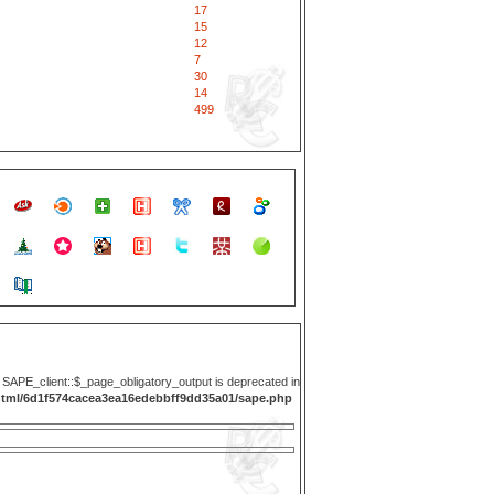
17
15
12
7
30
14
499
y SAPE_client::$_page_obligatory_output is deprecated in
html/6d1f574cacea3ea16edebbff9dd35a01/sape.php