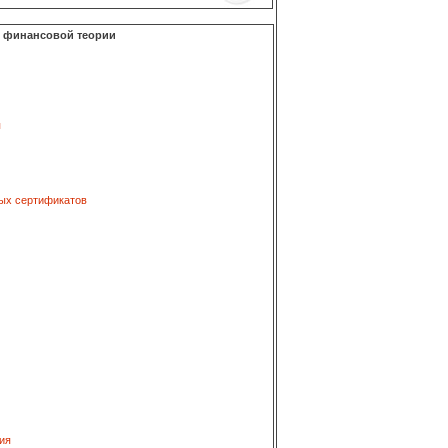
о финансовой теории
я
ых сертификатов
ия