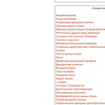
Статьи п
Фондовый рынок
Рынок капиталов
Координация фондового рынка
Признаки ценных бумаг
Именные акции и акции на предъявител
Ипотечные и другие виды облигаций
Срочные и бессрочные облигации
Трассат и трассант
Женевская вексельная конвенция
Основные характеристики сберегательн
Опцион
Реестр ценных бумаг
Риски
Диверсифицированный портфель
Дивидентная политика
Фондовая биржа
Торги на бирже
Приоритет цены
Индекс Авеню
L-индекс
Система "Гелла-реестр"
Долгосрочное инвестирование
Обслуживание векселей
Внебиржевой рынок ценных бумаг
Объем фондового рынка
Теоретические принципы ценообразован