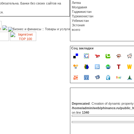
Литва
бязательна. Банки без своих сайтов на
Молдавия
Таджикистан
ся.
Туркменистан
Узбекистан
Эстония
всего
Соц закладки
Deprecated
: Creation of dynamic propert
/home/admin/web/phinance.ru/public_
on line
1340