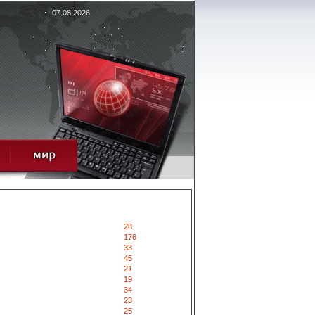
07.08.2026
28
176
33
45
21
19
34
23
25