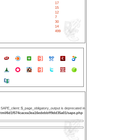
17
15
12
7
30
14
499
y SAPE_client::$_page_obligatory_output is deprecated in
html/6d1f574cacea3ea16edebbff9dd35a01/sape.php