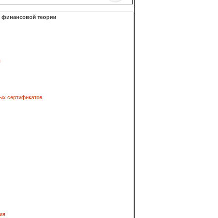
о финансовой теории
я
ых сертификатов
ия