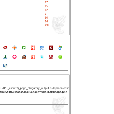
17
15
12
7
30
14
499
y SAPE_client::$_page_obligatory_output is deprecated in
html/6d1f574cacea3ea16edebbff9dd35a01/sape.php