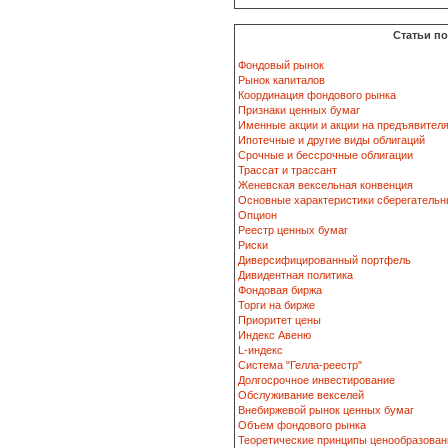
Статьи п
Фондовый рынок
Рынок капиталов
Координация фондового рынка
Признаки ценных бумаг
Именные акции и акции на предъявител
Ипотечные и другие виды облигаций
Срочные и бессрочные облигации
Трассат и трассант
Женевская вексельная конвенция
Основные характеристики сберегательн
Опцион
Реестр ценных бумаг
Риски
Диверсифицированный портфель
Дивидентная политика
Фондовая биржа
Торги на бирже
Приоритет цены
Индекс Авеню
L-индекс
Система "Гелла-реестр"
Долгосрочное инвестирование
Обслуживание векселей
Внебиржевой рынок ценных бумаг
Объем фондового рынка
Теоретические принципы ценообразован