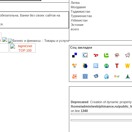
Литва
Молдавия
Таджикистан
бязательна. Банки без своих сайтов на
Туркменистан
Узбекистан
ся.
Эстония
всего
Соц закладки
Deprecated
: Creation of dynamic propert
/home/admin/web/phinance.ru/public_
on line
1340