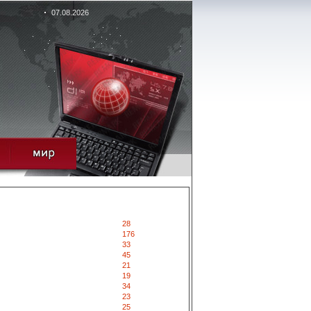
07.08.2026
28
176
33
45
21
19
34
23
25