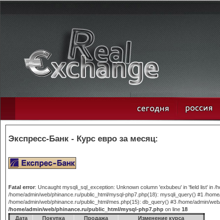
Экспресс-Банк - Курс евро за месяц:
Fatal error
: Uncaught mysqli_sql_exception: Unknown column 'exbubeu' in 'field list' in
/home/admin/web/phinance.ru/public_html/mysql-php7.php(18): mysqli_query() #1 /home/
/home/admin/web/phinance.ru/public_html/mes.php(15): db_query() #3 /home/admin/web/phi
/home/admin/web/phinance.ru/public_html/mysql-php7.php
on line
18
Дата
Покупка
Продажа
Изменение курса