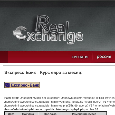
Экспресс-Банк - Курс евро за месяц:
Fatal error
: Uncaught mysqli_sql_exception: Unknown column 'exbubeu' in 'field list' in
/home/admin/web/phinance.ru/public_html/mysql-php7.php(18): mysqli_query() #1 /home/
/home/admin/web/phinance.ru/public_html/mes.php(15): db_query() #3 /home/admin/web/phi
/home/admin/web/phinance.ru/public_html/mysql-php7.php
on line
18
Дата
Покупка
Продажа
Изменение курса