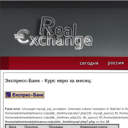
Экспресс-Банк - Курс евро за месяц:
Fatal error
: Uncaught mysqli_sql_exception: Unknown column 'exbubeu' in 'field list' in
/home/admin/web/phinance.ru/public_html/mysql-php7.php(18): mysqli_query() #1 /home/
/home/admin/web/phinance.ru/public_html/mes.php(15): db_query() #3 /home/admin/web/phi
/home/admin/web/phinance.ru/public_html/mysql-php7.php
on line
18
Дата
Покупка
Продажа
Изменение курса