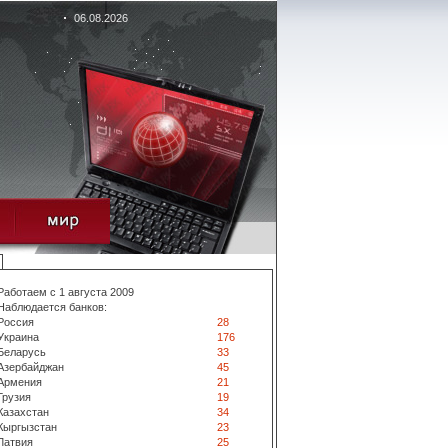
06.08.2026
Работаем с 1 августа 2009
Наблюдается банков:
Россия
28
Украина
176
Беларусь
33
Азербайджан
45
Армения
21
Грузия
19
Казахстан
34
Кыргызстан
23
Латвия
25