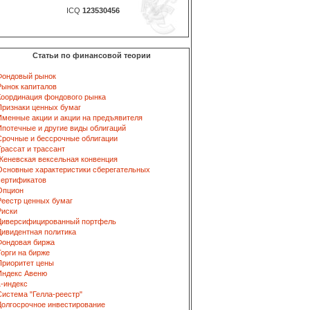
ICQ
123530456
Статьи по финансовой теории
Фондовый рынок
Рынок капиталов
Координация фондового рынка
Признаки ценных бумаг
Именные акции и акции на предъявителя
Ипотечные и другие виды облигаций
Срочные и бессрочные облигации
Трассат и трассант
Женевская вексельная конвенция
Основные характеристики сберегательных
сертификатов
Опцион
Реестр ценных бумаг
Риски
Диверсифицированный портфель
Дивидентная политика
Фондовая биржа
Торги на бирже
Приоритет цены
Индекс Авеню
L-индекс
Система "Гелла-реестр"
Долгосрочное инвестирование