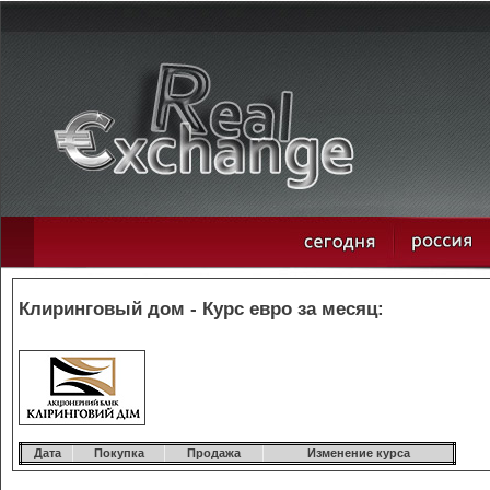
Клиринговый дом - Курс евро за месяц:
Дата
Покупка
Продажа
Изменение курса