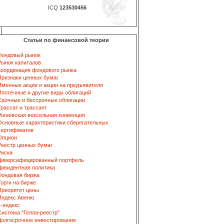
ICQ
123530456
Статьи по финансовой теории
Фондовый рынок
Рынок капиталов
Координация фондового рынка
Признаки ценных бумаг
Именные акции и акции на предъявителя
Ипотечные и другие виды облигаций
Срочные и бессрочные облигации
Трассат и трассант
Женевская вексельная конвенция
Основные характеристики сберегательных
сертификатов
Опцион
Реестр ценных бумаг
Риски
Диверсифицированный портфель
Дивидентная политика
Фондовая биржа
Торги на бирже
Приоритет цены
Индекс Авеню
L-индекс
Система "Гелла-реестр"
Долгосрочное инвестирование