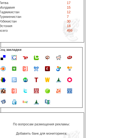
Литва
17
Молдавия
15
Таджикистан
12
Туркменистан
7
Узбекистан
30
Эстония
14
всего
499
Соц закладки
По вопросам размещения рекламы:
Добавить банк для мониторинга: