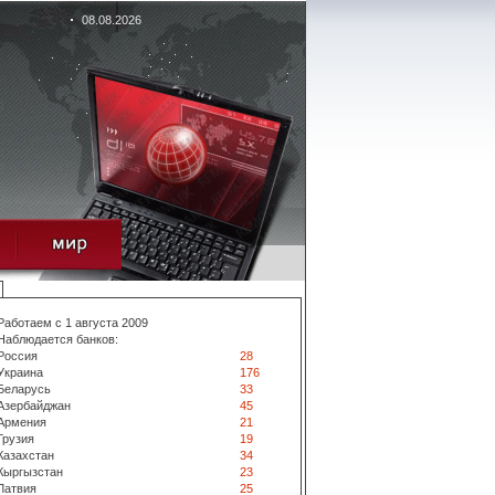
08.08.2026
Работаем с 1 августа 2009
Наблюдается банков:
Россия
28
Украина
176
Беларусь
33
Азербайджан
45
Армения
21
Грузия
19
Казахстан
34
Кыргызстан
23
Латвия
25