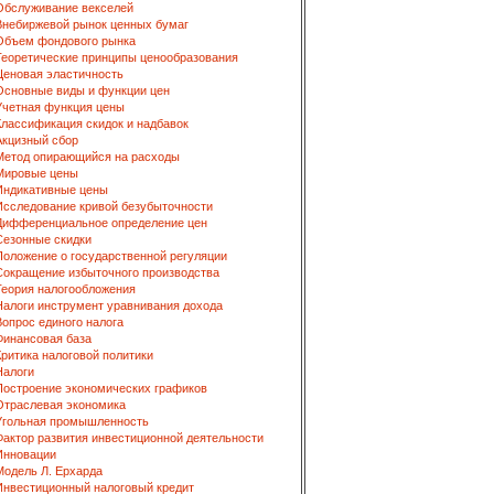
Обслуживание векселей
Внебиржевой рынок ценных бумаг
Объем фондового рынка
Теоретические принципы ценообразования
Ценовая эластичность
Основные виды и функции цен
Учетная функция цены
Классификация скидок и надбавок
Акцизный сбор
Метод опирающийся на расходы
Мировые цены
Индикативные цены
Исследование кривой безубыточности
Дифференциальное определение цен
Сезонные скидки
Положение о государственной регуляции
Сокращение избыточного производства
Теория налогообложения
Налоги инструмент уравнивания дохода
Вопрос единого налога
Финансовая база
Критика налоговой политики
Налоги
Построение экономических графиков
Отраслевая экономика
Угольная промышленность
Фактор развития инвестиционной деятельности
Инновации
Модель Л. Ерхарда
Инвестиционный налоговый кредит