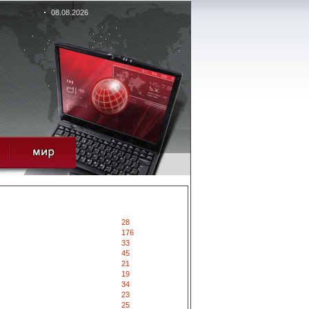
08.08.2026
28
176
33
45
21
19
34
23
25