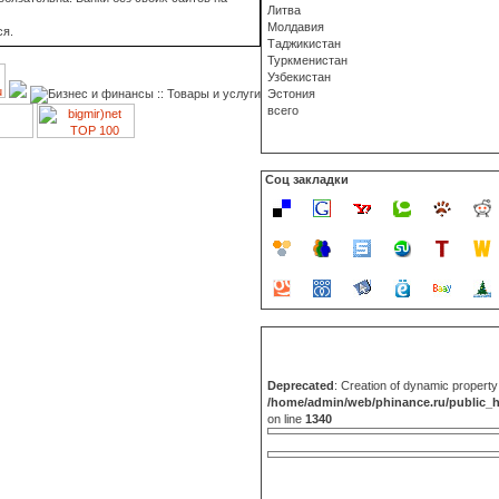
Литва
Молдавия
ся.
Таджикистан
Туркменистан
Узбекистан
Эстония
всего
Соц закладки
Deprecated
: Creation of dynamic propert
/home/admin/web/phinance.ru/public_
on line
1340