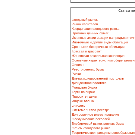
Статьи п
Фондовый рынок
Рынок капиталов
Координация фондового рынка
Признаки ценных бумаг
Именные акции и акции на предъявител
Ипотечные и другие виды облигаций
Срочные и бессрочные облигации
Трассат и трассант
Женевская вексельная конвенция
Основные характеристики сберегательн
Опцион
Реестр ценных бумаг
Риски
Диверсифицированный портфель
Дивидентная политика
Фондовая биржа
Торги на бирже
Приоритет цены
Индекс Авеню
L-индекс
Система "Гелла-реестр"
Долгосрочное инвестирование
Обслуживание векселей
Внебиржевой рынок ценных бумаг
Объем фондового рынка
Теоретические принципы ценообразован