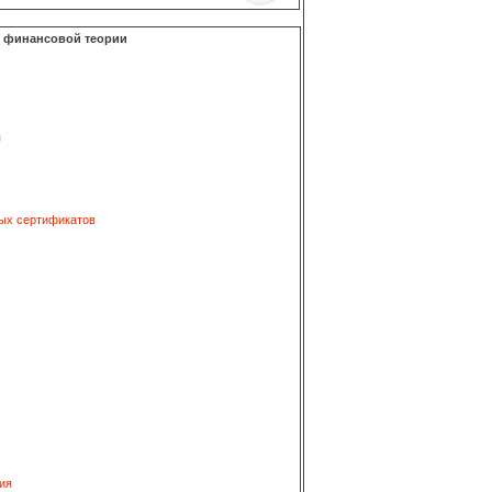
о финансовой теории
я
ых сертификатов
ия