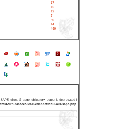
17
15
12
7
30
14
499
y SAPE_client::$_page_obligatory_output is deprecated in
html/6d1f574cacea3ea16edebbff9dd35a01/sape.php