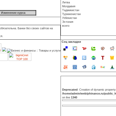
Литва
Молдавия
Таджикистан
Изменение курса
Туркменистан
Узбекистан
Эстония
всего
бязательна. Банки без своих сайтов на
ся.
Соц закладки
Deprecated
: Creation of dynamic propert
/home/admin/web/phinance.ru/public_
on line
1340