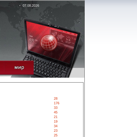
07.08.2026
28
176
33
45
21
19
34
23
25