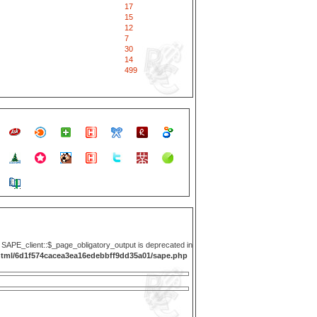
17
15
12
7
30
14
499
y SAPE_client::$_page_obligatory_output is deprecated in
html/6d1f574cacea3ea16edebbff9dd35a01/sape.php