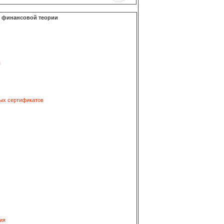
о финансовой теории
я
ых сертификатов
ия