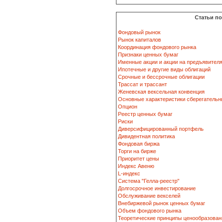
Статьи п
Фондовый рынок
Рынок капиталов
Координация фондового рынка
Признаки ценных бумаг
Именные акции и акции на предъявител
Ипотечные и другие виды облигаций
Срочные и бессрочные облигации
Трассат и трассант
Женевская вексельная конвенция
Основные характеристики сберегательн
Опцион
Реестр ценных бумаг
Риски
Диверсифицированный портфель
Дивидентная политика
Фондовая биржа
Торги на бирже
Приоритет цены
Индекс Авеню
L-индекс
Система "Гелла-реестр"
Долгосрочное инвестирование
Обслуживание векселей
Внебиржевой рынок ценных бумаг
Объем фондового рынка
Теоретические принципы ценообразован