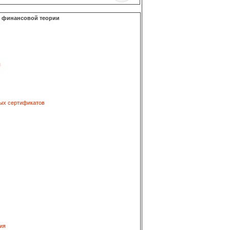
о финансовой теории
я
ых сертификатов
ия