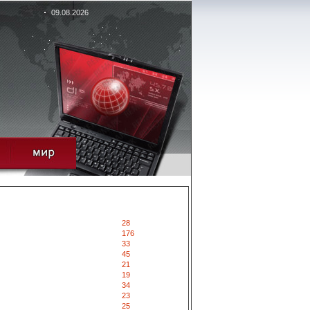
09.08.2026
28
176
33
45
21
19
34
23
25