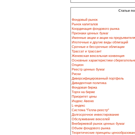
Статьи п
Фондовый рынок
Рынок капиталов
Координация фондового рынка
Признаки ценных бумаг
Именные акции и акции на предъявител
Ипотечные и другие виды облигаций
Срочные и бессрочные облигации
Трассат и трассант
Женевская вексельная конвенция
Основные характеристики сберегательн
Опцион
Реестр ценных бумаг
Риски
Диверсифицированный портфель
Дивидентная политика
Фондовая биржа
Торги на бирже
Приоритет цены
Индекс Авеню
L-индекс
Система "Гелла-реестр"
Долгосрочное инвестирование
Обслуживание векселей
Внебиржевой рынок ценных бумаг
Объем фондового рынка
Теоретические принципы ценообразован