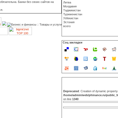
бязательна. Банки без своих сайтов на
Литва
Молдавия
ся.
Таджикистан
Туркменистан
Узбекистан
Эстония
всего
Соц закладки
Deprecated
: Creation of dynamic propert
/home/admin/web/phinance.ru/public_
on line
1340