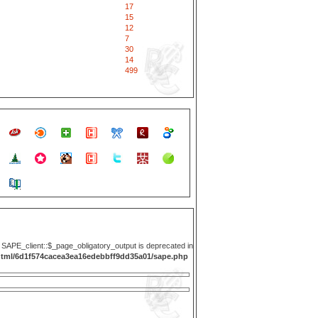
17
15
12
7
30
14
499
y SAPE_client::$_page_obligatory_output is deprecated in
html/6d1f574cacea3ea16edebbff9dd35a01/sape.php