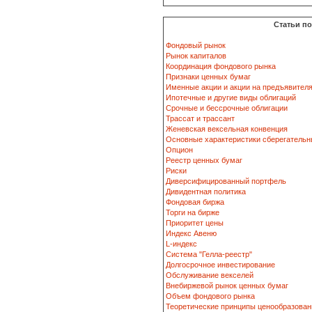
Статьи п
Фондовый рынок
Рынок капиталов
Координация фондового рынка
Признаки ценных бумаг
Именные акции и акции на предъявител
Ипотечные и другие виды облигаций
Срочные и бессрочные облигации
Трассат и трассант
Женевская вексельная конвенция
Основные характеристики сберегательн
Опцион
Реестр ценных бумаг
Риски
Диверсифицированный портфель
Дивидентная политика
Фондовая биржа
Торги на бирже
Приоритет цены
Индекс Авеню
L-индекс
Система "Гелла-реестр"
Долгосрочное инвестирование
Обслуживание векселей
Внебиржевой рынок ценных бумаг
Объем фондового рынка
Теоретические принципы ценообразован