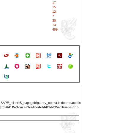
17
15
12
7
30
14
499
y SAPE_client::$_page_obligatory_output is deprecated in
html/6d1f574cacea3ea16edebbff9dd35a01/sape.php