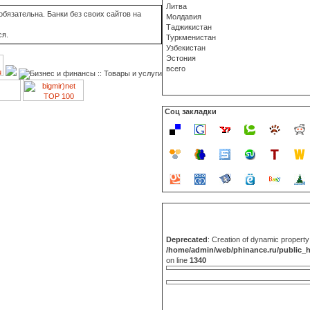
Литва
бязательна. Банки без своих сайтов на
Молдавия
Таджикистан
ся.
Туркменистан
Узбекистан
Эстония
всего
Соц закладки
Deprecated
: Creation of dynamic propert
/home/admin/web/phinance.ru/public_
on line
1340