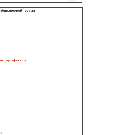
о финансовой теории
я
ых сертификатов
ия