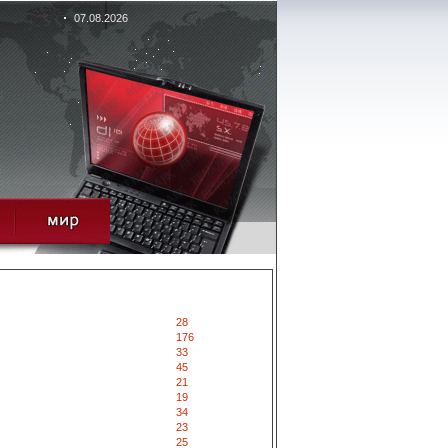
07.08.2026
28
176
33
45
21
19
34
23
25