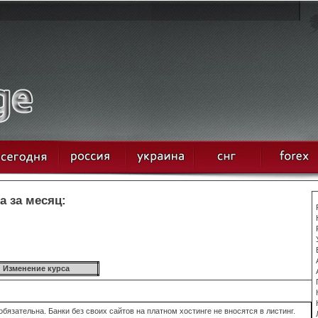
а за месяц:
Изменение курса
язательна. Банки без своих сайтов на платном хостинге не вносятся в листинг.