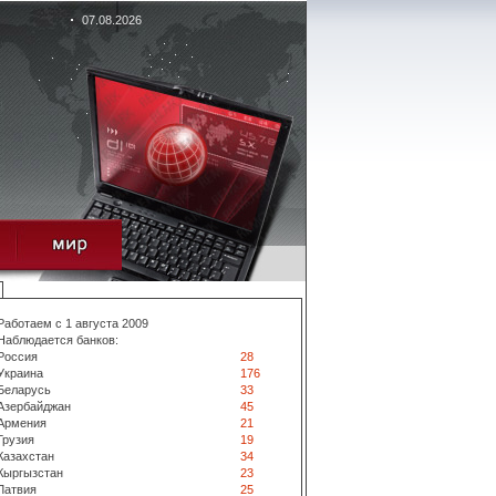
07.08.2026
Работаем с 1 августа 2009
Наблюдается банков:
Россия
28
Украина
176
Беларусь
33
Азербайджан
45
Армения
21
Грузия
19
Казахстан
34
Кыргызстан
23
Латвия
25