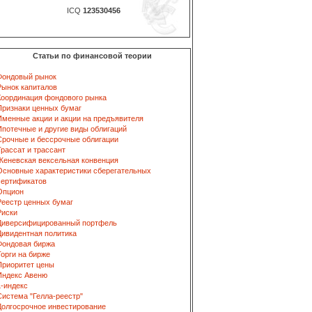
ICQ
123530456
Статьи по финансовой теории
Фондовый рынок
Рынок капиталов
Координация фондового рынка
Признаки ценных бумаг
Именные акции и акции на предъявителя
Ипотечные и другие виды облигаций
Срочные и бессрочные облигации
Трассат и трассант
Женевская вексельная конвенция
Основные характеристики сберегательных
сертификатов
Опцион
Реестр ценных бумаг
Риски
Диверсифицированный портфель
Дивидентная политика
Фондовая биржа
Торги на бирже
Приоритет цены
Индекс Авеню
L-индекс
Система "Гелла-реестр"
Долгосрочное инвестирование