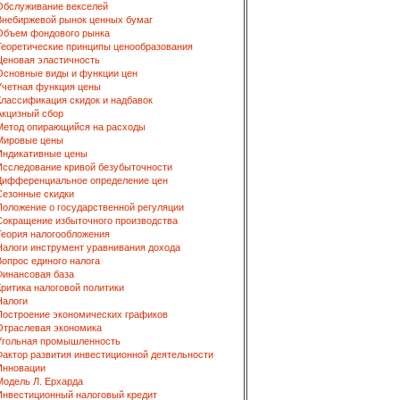
Обслуживание векселей
Внебиржевой рынок ценных бумаг
Объем фондового рынка
Теоретические принципы ценообразования
Ценовая эластичность
Основные виды и функции цен
Учетная функция цены
Классификация скидок и надбавок
Акцизный сбор
Метод опирающийся на расходы
Мировые цены
Индикативные цены
Исследование кривой безубыточности
Дифференциальное определение цен
Сезонные скидки
Положение о государственной регуляции
Сокращение избыточного производства
Теория налогообложения
Налоги инструмент уравнивания дохода
Вопрос единого налога
Финансовая база
Критика налоговой политики
Налоги
Построение экономических графиков
Отраслевая экономика
Угольная промышленность
Фактор развития инвестиционной деятельности
Инновации
Модель Л. Ерхарда
Инвестиционный налоговый кредит