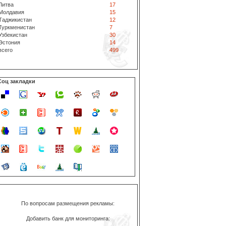
Литва
17
Молдавия
15
Таджикистан
12
Туркменистан
7
Узбекистан
30
Эстония
14
всего
499
Соц закладки
По вопросам размещения рекламы:
Добавить банк для мониторинга: