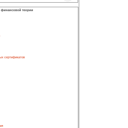
о финансовой теории
я
ых сертификатов
ия