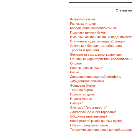
Статьи п
Фондовый рынок
Рынок капиталов
Координация фондового рынка
Признаки ценных бумаг
Именные акции и акции на предъявител
Ипотечные и другие виды облигаций
Срочные и бессрочные облигации
Трассат и трассант
Женевская вексельная конвенция
Основные характеристики сберегательн
Опцион
Реестр ценных бумаг
Риски
Диверсифицированный портфель
Дивидентная политика
Фондовая биржа
Торги на бирже
Приоритет цены
Индекс Авеню
L-индекс
Система "Гелла-реестр"
Долгосрочное инвестирование
Обслуживание векселей
Внебиржевой рынок ценных бумаг
Объем фондового рынка
Теоретические принципы ценообразован