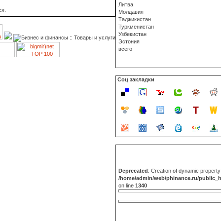
Литва
ся.
Молдавия
Таджикистан
Туркменистан
Узбекистан
Эстония
всего
Соц закладки
Deprecated
: Creation of dynamic propert
/home/admin/web/phinance.ru/public_
on line
1340