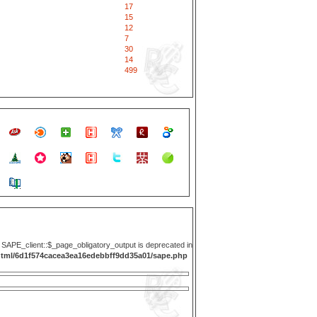
17
15
12
7
30
14
499
y SAPE_client::$_page_obligatory_output is deprecated in
html/6d1f574cacea3ea16edebbff9dd35a01/sape.php