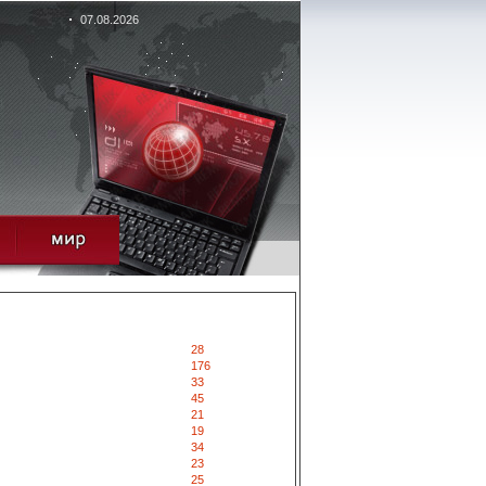
07.08.2026
28
176
33
45
21
19
34
23
25