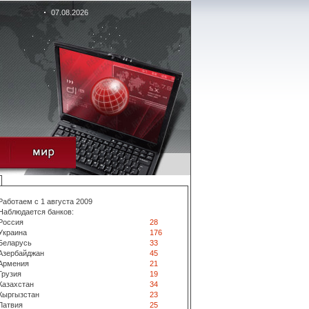
07.08.2026
Работаем с 1 августа 2009
Наблюдается банков:
Россия
28
Украина
176
Беларусь
33
Азербайджан
45
Армения
21
Грузия
19
Казахстан
34
Кыргызстан
23
Латвия
25