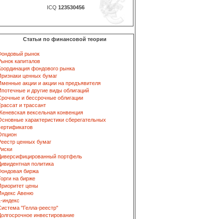
ICQ
123530456
Статьи по финансовой теории
Фондовый рынок
Рынок капиталов
Координация фондового рынка
Признаки ценных бумаг
Именные акции и акции на предъявителя
Ипотечные и другие виды облигаций
Срочные и бессрочные облигации
Трассат и трассант
Женевская вексельная конвенция
Основные характеристики сберегательных
сертификатов
Опцион
Реестр ценных бумаг
Риски
Диверсифицированный портфель
Дивидентная политика
Фондовая биржа
Торги на бирже
Приоритет цены
Индекс Авеню
L-индекс
Система "Гелла-реестр"
Долгосрочное инвестирование