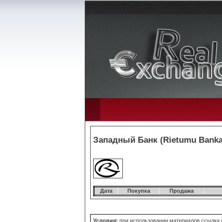
Западный Банк (Rietumu Banka)
Дата
Покупка
Продажа
Условия:
при использовании материалов ссылка об