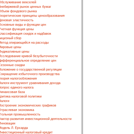
Обслуживание векселей
Внебиржевой рынок ценных бумаг
Объем фондового рынка
Теоретические принципы ценообразования
Ценовая эластичность
Основные виды и функции цен
Учетная функция цены
Классификация скидок и надбавок
Акцизный сбор
Метод опирающийся на расходы
Мировые цены
Индикативные цены
Исследование кривой безубыточности
Дифференциальное определение цен
Сезонные скидки
Положение о государственной регуляции
Сокращение избыточного производства
Теория налогообложения
Налоги инструмент уравнивания дохода
Вопрос единого налога
Финансовая база
Критика налоговой политики
Налоги
Построение экономических графиков
Отраслевая экономика
Угольная промышленность
Фактор развития инвестиционной деятельности
Инновации
Модель Л. Ерхарда
Инвестиционный налоговый кредит