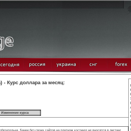
 - Курс доллара за месяц:
Изменение курса
язательна. Банки без своих сайтов на платном хостинге не вносятся в листинг.