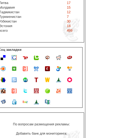
Литва
17
Молдавия
15
Таджикистан
12
Туркменистан
7
Узбекистан
30
Эстония
14
всего
499
Соц закладки
По вопросам размещения рекламы:
Добавить банк для мониторинга: