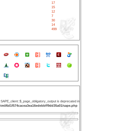
17
15
12
7
30
14
499
y SAPE_client::$_page_obligatory_output is deprecated in
html/6d1f574cacea3ea16edebbff9dd35a01/sape.php