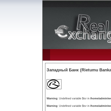
Западный Банк (Rietumu Banka)
Warning
: Undefined variable $tsr in
/home/admin/we
Warning
: Undefined variable $tsr in
/home/admin/we