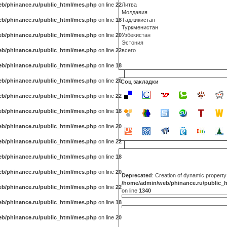
b/phinance.ru/public_html/mes.php
on line
22
Литва
Молдавия
b/phinance.ru/public_html/mes.php
on line
18
Таджикистан
Туркменистан
b/phinance.ru/public_html/mes.php
on line
20
Узбекистан
Эстония
b/phinance.ru/public_html/mes.php
on line
22
всего
b/phinance.ru/public_html/mes.php
on line
18
b/phinance.ru/public_html/mes.php
on line
20
Соц закладки
b/phinance.ru/public_html/mes.php
on line
22
b/phinance.ru/public_html/mes.php
on line
18
b/phinance.ru/public_html/mes.php
on line
20
b/phinance.ru/public_html/mes.php
on line
22
b/phinance.ru/public_html/mes.php
on line
18
b/phinance.ru/public_html/mes.php
on line
20
Deprecated
: Creation of dynamic propert
/home/admin/web/phinance.ru/public_
b/phinance.ru/public_html/mes.php
on line
22
on line
1340
b/phinance.ru/public_html/mes.php
on line
18
b/phinance.ru/public_html/mes.php
on line
20