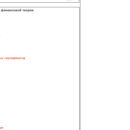
о финансовой теории
я
ых сертификатов
ия