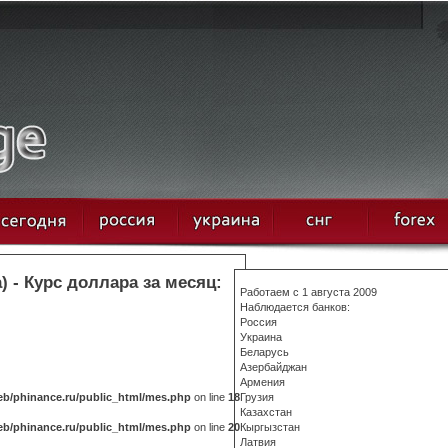
 - Курс доллара за месяц:
Работаем с 1 августа 2009
Наблюдается банков:
Россия
Украина
Беларусь
Азербайджан
Армения
b/phinance.ru/public_html/mes.php
on line
18
Грузия
Казахстан
b/phinance.ru/public_html/mes.php
on line
20
Кыргызстан
Латвия