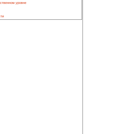
рственном уровне
сти