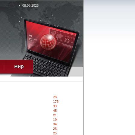
08.08.2026
28
176
33
45
21
19
34
23
25