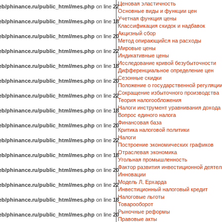
Ценовая эластичность
b/phinance.ru/public_html/mes.php
on line
22
Основные виды и функции цен
Учетная функция цены
b/phinance.ru/public_html/mes.php
on line
18
Классификация скидок и надбавок
Акцизный сбор
b/phinance.ru/public_html/mes.php
on line
20
Метод опирающийся на расходы
Мировые цены
b/phinance.ru/public_html/mes.php
on line
22
Индикативные цены
Исследование кривой безубыточности
b/phinance.ru/public_html/mes.php
on line
18
Дифференциальное определение цен
Сезонные скидки
b/phinance.ru/public_html/mes.php
on line
20
Положение о государственной регуляци
Сокращение избыточного производства
b/phinance.ru/public_html/mes.php
on line
22
Теория налогообложения
Налоги инструмент уравнивания дохода
b/phinance.ru/public_html/mes.php
on line
18
Вопрос единого налога
Финансовая база
b/phinance.ru/public_html/mes.php
on line
20
Критика налоговой политики
Налоги
b/phinance.ru/public_html/mes.php
on line
22
Построение экономических графиков
Отраслевая экономика
b/phinance.ru/public_html/mes.php
on line
18
Угольная промышленность
Фактор развития инвестиционной деятел
b/phinance.ru/public_html/mes.php
on line
20
Инновации
Модель Л. Ерхарда
b/phinance.ru/public_html/mes.php
on line
22
Инвестиционный налоговый кредит
Налоговые льготы
b/phinance.ru/public_html/mes.php
on line
18
Товарооборот
Рыночные реформы
b/phinance.ru/public_html/mes.php
on line
20
Правовые акты