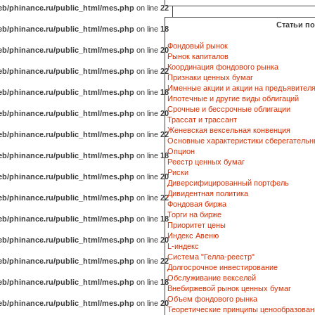
b/phinance.ru/public_html/mes.php
on line
22
Статьи п
b/phinance.ru/public_html/mes.php
on line
18
Фондовый рынок
b/phinance.ru/public_html/mes.php
on line
20
Рынок капиталов
Координация фондового рынка
b/phinance.ru/public_html/mes.php
on line
22
Признаки ценных бумаг
Именные акции и акции на предъявител
b/phinance.ru/public_html/mes.php
on line
18
Ипотечные и другие виды облигаций
Срочные и бессрочные облигации
b/phinance.ru/public_html/mes.php
on line
20
Трассат и трассант
Женевская вексельная конвенция
b/phinance.ru/public_html/mes.php
on line
22
Основные характеристики сберегательн
Опцион
b/phinance.ru/public_html/mes.php
on line
18
Реестр ценных бумаг
Риски
b/phinance.ru/public_html/mes.php
on line
20
Диверсифицированный портфель
Дивидентная политика
b/phinance.ru/public_html/mes.php
on line
22
Фондовая биржа
Торги на бирже
b/phinance.ru/public_html/mes.php
on line
18
Приоритет цены
Индекс Авеню
b/phinance.ru/public_html/mes.php
on line
20
L-индекс
Система "Гелла-реестр"
b/phinance.ru/public_html/mes.php
on line
22
Долгосрочное инвестирование
Обслуживание векселей
b/phinance.ru/public_html/mes.php
on line
18
Внебиржевой рынок ценных бумаг
Объем фондового рынка
b/phinance.ru/public_html/mes.php
on line
20
Теоретические принципы ценообразован