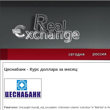
Цеснабанк - Курс доллара за месяц:
Fatal error
: Uncaught mysqli_sql_exception: Unknown column 'zskzbus' in 'field list' in