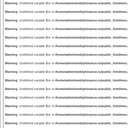
Warning
: Undefined variable $tsr in
/home/admin/web/phinance.ru/public_html/mes
Warning
: Undefined variable $tsr in
/home/admin/web/phinance.ru/public_html/mes
Warning
: Undefined variable $tsr in
/home/admin/web/phinance.ru/public_html/mes
Warning
: Undefined variable $tsr in
/home/admin/web/phinance.ru/public_html/mes
Warning
: Undefined variable $tsr in
/home/admin/web/phinance.ru/public_html/mes
Warning
: Undefined variable $tsr in
/home/admin/web/phinance.ru/public_html/mes
Warning
: Undefined variable $tsr in
/home/admin/web/phinance.ru/public_html/mes
Warning
: Undefined variable $tsr in
/home/admin/web/phinance.ru/public_html/mes
Warning
: Undefined variable $tsr in
/home/admin/web/phinance.ru/public_html/mes
Warning
: Undefined variable $tsr in
/home/admin/web/phinance.ru/public_html/mes
Warning
: Undefined variable $tsr in
/home/admin/web/phinance.ru/public_html/mes
Warning
: Undefined variable $tsr in
/home/admin/web/phinance.ru/public_html/mes
Warning
: Undefined variable $tsr in
/home/admin/web/phinance.ru/public_html/mes
Warning
: Undefined variable $tsr in
/home/admin/web/phinance.ru/public_html/mes
Warning
: Undefined variable $tsr in
/home/admin/web/phinance.ru/public_html/mes