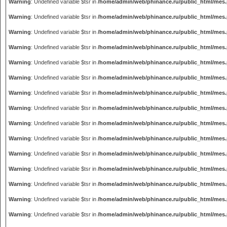
Warning
: Undefined variable $tsr in
/home/admin/web/phinance.ru/public_html/mes
Warning
: Undefined variable $tsr in
/home/admin/web/phinance.ru/public_html/mes
Warning
: Undefined variable $tsr in
/home/admin/web/phinance.ru/public_html/mes
Warning
: Undefined variable $tsr in
/home/admin/web/phinance.ru/public_html/mes
Warning
: Undefined variable $tsr in
/home/admin/web/phinance.ru/public_html/mes
Warning
: Undefined variable $tsr in
/home/admin/web/phinance.ru/public_html/mes
Warning
: Undefined variable $tsr in
/home/admin/web/phinance.ru/public_html/mes
Warning
: Undefined variable $tsr in
/home/admin/web/phinance.ru/public_html/mes
Warning
: Undefined variable $tsr in
/home/admin/web/phinance.ru/public_html/mes
Warning
: Undefined variable $tsr in
/home/admin/web/phinance.ru/public_html/mes
Warning
: Undefined variable $tsr in
/home/admin/web/phinance.ru/public_html/mes
Warning
: Undefined variable $tsr in
/home/admin/web/phinance.ru/public_html/mes
Warning
: Undefined variable $tsr in
/home/admin/web/phinance.ru/public_html/mes
Warning
: Undefined variable $tsr in
/home/admin/web/phinance.ru/public_html/mes
Warning
: Undefined variable $tsr in
/home/admin/web/phinance.ru/public_html/mes