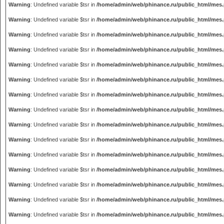
Warning
: Undefined variable $tsr in
/home/admin/web/phinance.ru/public_html/mes
Warning
: Undefined variable $tsr in
/home/admin/web/phinance.ru/public_html/mes
Warning
: Undefined variable $tsr in
/home/admin/web/phinance.ru/public_html/mes
Warning
: Undefined variable $tsr in
/home/admin/web/phinance.ru/public_html/mes
Warning
: Undefined variable $tsr in
/home/admin/web/phinance.ru/public_html/mes
Warning
: Undefined variable $tsr in
/home/admin/web/phinance.ru/public_html/mes
Warning
: Undefined variable $tsr in
/home/admin/web/phinance.ru/public_html/mes
Warning
: Undefined variable $tsr in
/home/admin/web/phinance.ru/public_html/mes
Warning
: Undefined variable $tsr in
/home/admin/web/phinance.ru/public_html/mes
Warning
: Undefined variable $tsr in
/home/admin/web/phinance.ru/public_html/mes
Warning
: Undefined variable $tsr in
/home/admin/web/phinance.ru/public_html/mes
Warning
: Undefined variable $tsr in
/home/admin/web/phinance.ru/public_html/mes
Warning
: Undefined variable $tsr in
/home/admin/web/phinance.ru/public_html/mes
Warning
: Undefined variable $tsr in
/home/admin/web/phinance.ru/public_html/mes
Warning
: Undefined variable $tsr in
/home/admin/web/phinance.ru/public_html/mes