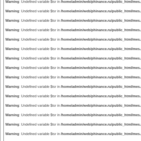
Warning
: Undefined variable $tsr in
/home/admin/web/phinance.ru/public_html/mes
Warning
: Undefined variable $tsr in
/home/admin/web/phinance.ru/public_html/mes
Warning
: Undefined variable $tsr in
/home/admin/web/phinance.ru/public_html/mes
Warning
: Undefined variable $tsr in
/home/admin/web/phinance.ru/public_html/mes
Warning
: Undefined variable $tsr in
/home/admin/web/phinance.ru/public_html/mes
Warning
: Undefined variable $tsr in
/home/admin/web/phinance.ru/public_html/mes
Warning
: Undefined variable $tsr in
/home/admin/web/phinance.ru/public_html/mes
Warning
: Undefined variable $tsr in
/home/admin/web/phinance.ru/public_html/mes
Warning
: Undefined variable $tsr in
/home/admin/web/phinance.ru/public_html/mes
Warning
: Undefined variable $tsr in
/home/admin/web/phinance.ru/public_html/mes
Warning
: Undefined variable $tsr in
/home/admin/web/phinance.ru/public_html/mes
Warning
: Undefined variable $tsr in
/home/admin/web/phinance.ru/public_html/mes
Warning
: Undefined variable $tsr in
/home/admin/web/phinance.ru/public_html/mes
Warning
: Undefined variable $tsr in
/home/admin/web/phinance.ru/public_html/mes
Warning
: Undefined variable $tsr in
/home/admin/web/phinance.ru/public_html/mes