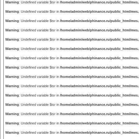
Warning
: Undefined variable $tsr in
/home/admin/web/phinance.ru/public_html/mes
Warning
: Undefined variable $tsr in
/home/admin/web/phinance.ru/public_html/mes
Warning
: Undefined variable $tsr in
/home/admin/web/phinance.ru/public_html/mes
Warning
: Undefined variable $tsr in
/home/admin/web/phinance.ru/public_html/mes
Warning
: Undefined variable $tsr in
/home/admin/web/phinance.ru/public_html/mes
Warning
: Undefined variable $tsr in
/home/admin/web/phinance.ru/public_html/mes
Warning
: Undefined variable $tsr in
/home/admin/web/phinance.ru/public_html/mes
Warning
: Undefined variable $tsr in
/home/admin/web/phinance.ru/public_html/mes
Warning
: Undefined variable $tsr in
/home/admin/web/phinance.ru/public_html/mes
Warning
: Undefined variable $tsr in
/home/admin/web/phinance.ru/public_html/mes
Warning
: Undefined variable $tsr in
/home/admin/web/phinance.ru/public_html/mes
Warning
: Undefined variable $tsr in
/home/admin/web/phinance.ru/public_html/mes
Warning
: Undefined variable $tsr in
/home/admin/web/phinance.ru/public_html/mes
Warning
: Undefined variable $tsr in
/home/admin/web/phinance.ru/public_html/mes
Warning
: Undefined variable $tsr in
/home/admin/web/phinance.ru/public_html/mes