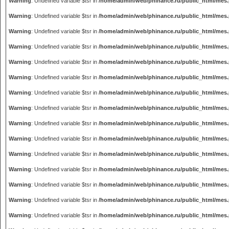
Warning
: Undefined variable $tsr in
/home/admin/web/phinance.ru/public_html/mes
Warning
: Undefined variable $tsr in
/home/admin/web/phinance.ru/public_html/mes
Warning
: Undefined variable $tsr in
/home/admin/web/phinance.ru/public_html/mes
Warning
: Undefined variable $tsr in
/home/admin/web/phinance.ru/public_html/mes
Warning
: Undefined variable $tsr in
/home/admin/web/phinance.ru/public_html/mes
Warning
: Undefined variable $tsr in
/home/admin/web/phinance.ru/public_html/mes
Warning
: Undefined variable $tsr in
/home/admin/web/phinance.ru/public_html/mes
Warning
: Undefined variable $tsr in
/home/admin/web/phinance.ru/public_html/mes
Warning
: Undefined variable $tsr in
/home/admin/web/phinance.ru/public_html/mes
Warning
: Undefined variable $tsr in
/home/admin/web/phinance.ru/public_html/mes
Warning
: Undefined variable $tsr in
/home/admin/web/phinance.ru/public_html/mes
Warning
: Undefined variable $tsr in
/home/admin/web/phinance.ru/public_html/mes
Warning
: Undefined variable $tsr in
/home/admin/web/phinance.ru/public_html/mes
Warning
: Undefined variable $tsr in
/home/admin/web/phinance.ru/public_html/mes
Warning
: Undefined variable $tsr in
/home/admin/web/phinance.ru/public_html/mes