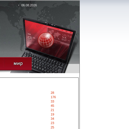
06.08.2026
28
176
33
45
21
19
34
23
25