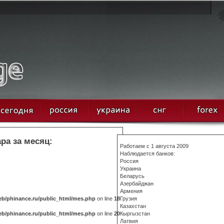
ра за месяц:
Работаем с 1 августа 2009
Наблюдается банков:
Россия
Украина
Беларусь
Азербайджан
Армения
b/phinance.ru/public_html/mes.php
on line
18
Грузия
Казахстан
b/phinance.ru/public_html/mes.php
on line
20
Кыргызстан
Латвия