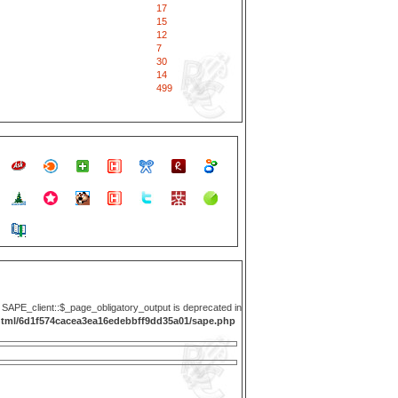
17
15
12
7
30
14
499
y SAPE_client::$_page_obligatory_output is deprecated in
html/6d1f574cacea3ea16edebbff9dd35a01/sape.php