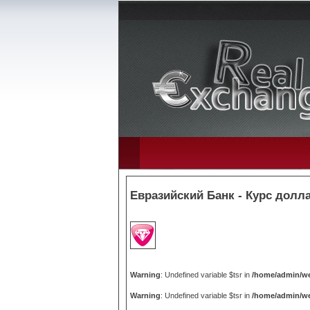
Евразийский Банк - Курс долла
Warning
: Undefined variable $tsr in
/home/admin/we
Warning
: Undefined variable $tsr in
/home/admin/we