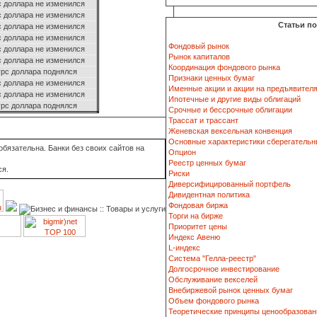
с доллара не изменился
с доллара не изменился
Статьи п
с доллара не изменился
с доллара не изменился
Фондовый рынок
с доллара не изменился
Рынок капиталов
с доллара не изменился
Координация фондового рынка
рс доллара поднялся
Признаки ценных бумаг
с доллара не изменился
Именные акции и акции на предъявител
с доллара не изменился
Ипотечные и другие виды облигаций
рс доллара поднялся
Срочные и бессрочные облигации
Трассат и трассант
Женевская вексельная конвенция
Основные характеристики сберегательн
бязательна. Банки без своих сайтов на
Опцион
Реестр ценных бумаг
ся.
Риски
Диверсифицированный портфель
Дивидентная политика
Фондовая биржа
Торги на бирже
Приоритет цены
Индекс Авеню
L-индекс
Система "Гелла-реестр"
Долгосрочное инвестирование
Обслуживание векселей
Внебиржевой рынок ценных бумаг
Объем фондового рынка
Теоретические принципы ценообразован