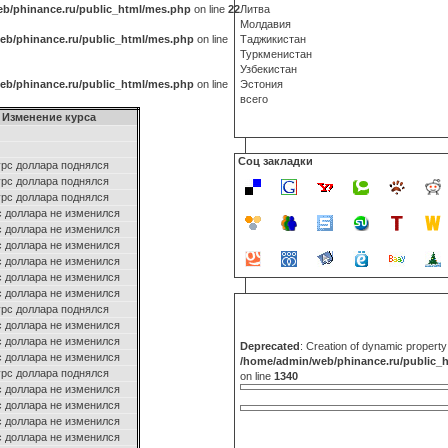
b/phinance.ru/public_html/mes.php
on line
22
Литва
Молдавия
eb/phinance.ru/public_html/mes.php
on line
Таджикистан
Туркменистан
Узбекистан
eb/phinance.ru/public_html/mes.php
on line
Эстония
всего
Изменение курса
Соц закладки
рс доллара поднялся
рс доллара поднялся
рс доллара поднялся
с доллара не изменился
с доллара не изменился
с доллара не изменился
с доллара не изменился
с доллара не изменился
с доллара не изменился
рс доллара поднялся
с доллара не изменился
с доллара не изменился
Deprecated
: Creation of dynamic propert
с доллара не изменился
/home/admin/web/phinance.ru/public_
рс доллара поднялся
on line
1340
с доллара не изменился
с доллара не изменился
с доллара не изменился
с доллара не изменился