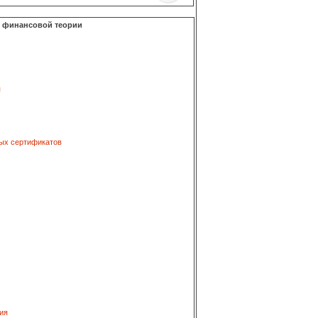
о финансовой теории
я
ых сертификатов
ия