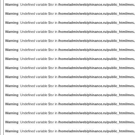
Warning
: Undefined variable $tsr in
/home/admin/web/phinance.ru/public_html/mes
Warning
: Undefined variable $tsr in
/home/admin/web/phinance.ru/public_html/mes
Warning
: Undefined variable $tsr in
/home/admin/web/phinance.ru/public_html/mes
Warning
: Undefined variable $tsr in
/home/admin/web/phinance.ru/public_html/mes
Warning
: Undefined variable $tsr in
/home/admin/web/phinance.ru/public_html/mes
Warning
: Undefined variable $tsr in
/home/admin/web/phinance.ru/public_html/mes
Warning
: Undefined variable $tsr in
/home/admin/web/phinance.ru/public_html/mes
Warning
: Undefined variable $tsr in
/home/admin/web/phinance.ru/public_html/mes
Warning
: Undefined variable $tsr in
/home/admin/web/phinance.ru/public_html/mes
Warning
: Undefined variable $tsr in
/home/admin/web/phinance.ru/public_html/mes
Warning
: Undefined variable $tsr in
/home/admin/web/phinance.ru/public_html/mes
Warning
: Undefined variable $tsr in
/home/admin/web/phinance.ru/public_html/mes
Warning
: Undefined variable $tsr in
/home/admin/web/phinance.ru/public_html/mes
Warning
: Undefined variable $tsr in
/home/admin/web/phinance.ru/public_html/mes
Warning
: Undefined variable $tsr in
/home/admin/web/phinance.ru/public_html/mes