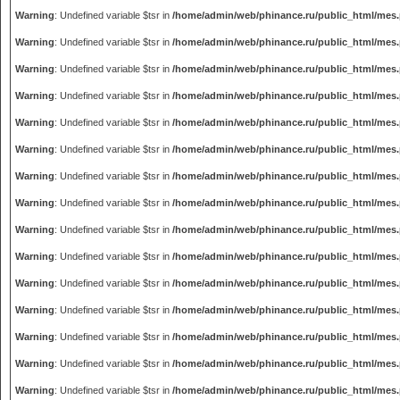
Warning
: Undefined variable $tsr in
/home/admin/web/phinance.ru/public_html/mes
Warning
: Undefined variable $tsr in
/home/admin/web/phinance.ru/public_html/mes
Warning
: Undefined variable $tsr in
/home/admin/web/phinance.ru/public_html/mes
Warning
: Undefined variable $tsr in
/home/admin/web/phinance.ru/public_html/mes
Warning
: Undefined variable $tsr in
/home/admin/web/phinance.ru/public_html/mes
Warning
: Undefined variable $tsr in
/home/admin/web/phinance.ru/public_html/mes
Warning
: Undefined variable $tsr in
/home/admin/web/phinance.ru/public_html/mes
Warning
: Undefined variable $tsr in
/home/admin/web/phinance.ru/public_html/mes
Warning
: Undefined variable $tsr in
/home/admin/web/phinance.ru/public_html/mes
Warning
: Undefined variable $tsr in
/home/admin/web/phinance.ru/public_html/mes
Warning
: Undefined variable $tsr in
/home/admin/web/phinance.ru/public_html/mes
Warning
: Undefined variable $tsr in
/home/admin/web/phinance.ru/public_html/mes
Warning
: Undefined variable $tsr in
/home/admin/web/phinance.ru/public_html/mes
Warning
: Undefined variable $tsr in
/home/admin/web/phinance.ru/public_html/mes
Warning
: Undefined variable $tsr in
/home/admin/web/phinance.ru/public_html/mes