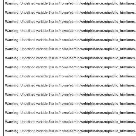
Warning
: Undefined variable $tsr in
/home/admin/web/phinance.ru/public_html/mes
Warning
: Undefined variable $tsr in
/home/admin/web/phinance.ru/public_html/mes
Warning
: Undefined variable $tsr in
/home/admin/web/phinance.ru/public_html/mes
Warning
: Undefined variable $tsr in
/home/admin/web/phinance.ru/public_html/mes
Warning
: Undefined variable $tsr in
/home/admin/web/phinance.ru/public_html/mes
Warning
: Undefined variable $tsr in
/home/admin/web/phinance.ru/public_html/mes
Warning
: Undefined variable $tsr in
/home/admin/web/phinance.ru/public_html/mes
Warning
: Undefined variable $tsr in
/home/admin/web/phinance.ru/public_html/mes
Warning
: Undefined variable $tsr in
/home/admin/web/phinance.ru/public_html/mes
Warning
: Undefined variable $tsr in
/home/admin/web/phinance.ru/public_html/mes
Warning
: Undefined variable $tsr in
/home/admin/web/phinance.ru/public_html/mes
Warning
: Undefined variable $tsr in
/home/admin/web/phinance.ru/public_html/mes
Warning
: Undefined variable $tsr in
/home/admin/web/phinance.ru/public_html/mes
Warning
: Undefined variable $tsr in
/home/admin/web/phinance.ru/public_html/mes
Warning
: Undefined variable $tsr in
/home/admin/web/phinance.ru/public_html/mes