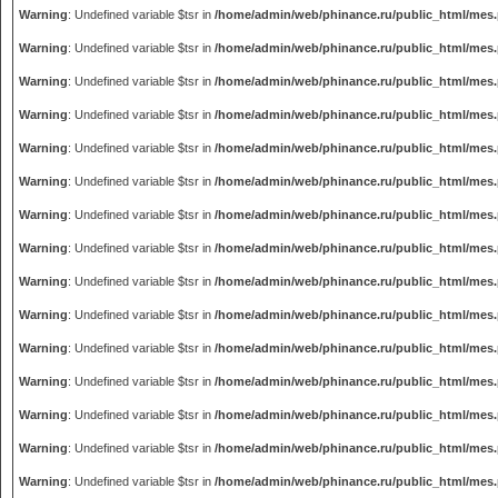
Warning
: Undefined variable $tsr in
/home/admin/web/phinance.ru/public_html/mes
Warning
: Undefined variable $tsr in
/home/admin/web/phinance.ru/public_html/mes
Warning
: Undefined variable $tsr in
/home/admin/web/phinance.ru/public_html/mes
Warning
: Undefined variable $tsr in
/home/admin/web/phinance.ru/public_html/mes
Warning
: Undefined variable $tsr in
/home/admin/web/phinance.ru/public_html/mes
Warning
: Undefined variable $tsr in
/home/admin/web/phinance.ru/public_html/mes
Warning
: Undefined variable $tsr in
/home/admin/web/phinance.ru/public_html/mes
Warning
: Undefined variable $tsr in
/home/admin/web/phinance.ru/public_html/mes
Warning
: Undefined variable $tsr in
/home/admin/web/phinance.ru/public_html/mes
Warning
: Undefined variable $tsr in
/home/admin/web/phinance.ru/public_html/mes
Warning
: Undefined variable $tsr in
/home/admin/web/phinance.ru/public_html/mes
Warning
: Undefined variable $tsr in
/home/admin/web/phinance.ru/public_html/mes
Warning
: Undefined variable $tsr in
/home/admin/web/phinance.ru/public_html/mes
Warning
: Undefined variable $tsr in
/home/admin/web/phinance.ru/public_html/mes
Warning
: Undefined variable $tsr in
/home/admin/web/phinance.ru/public_html/mes