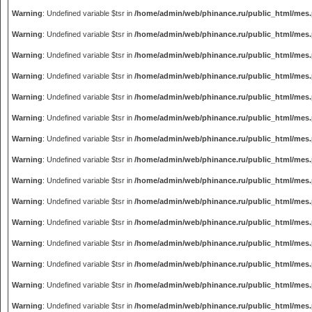
Warning
: Undefined variable $tsr in
/home/admin/web/phinance.ru/public_html/mes
Warning
: Undefined variable $tsr in
/home/admin/web/phinance.ru/public_html/mes
Warning
: Undefined variable $tsr in
/home/admin/web/phinance.ru/public_html/mes
Warning
: Undefined variable $tsr in
/home/admin/web/phinance.ru/public_html/mes
Warning
: Undefined variable $tsr in
/home/admin/web/phinance.ru/public_html/mes
Warning
: Undefined variable $tsr in
/home/admin/web/phinance.ru/public_html/mes
Warning
: Undefined variable $tsr in
/home/admin/web/phinance.ru/public_html/mes
Warning
: Undefined variable $tsr in
/home/admin/web/phinance.ru/public_html/mes
Warning
: Undefined variable $tsr in
/home/admin/web/phinance.ru/public_html/mes
Warning
: Undefined variable $tsr in
/home/admin/web/phinance.ru/public_html/mes
Warning
: Undefined variable $tsr in
/home/admin/web/phinance.ru/public_html/mes
Warning
: Undefined variable $tsr in
/home/admin/web/phinance.ru/public_html/mes
Warning
: Undefined variable $tsr in
/home/admin/web/phinance.ru/public_html/mes
Warning
: Undefined variable $tsr in
/home/admin/web/phinance.ru/public_html/mes
Warning
: Undefined variable $tsr in
/home/admin/web/phinance.ru/public_html/mes