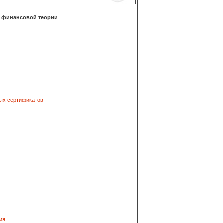
о финансовой теории
я
ых сертификатов
ия