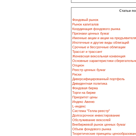
Статьи п
Фондовый рынок
Рынок капиталов
Координация фондового рынка
Признаки ценных бумаг
Именные акции и акции на предъявител
Ипотечные и другие виды облигаций
Срочные и бессрочные облигации
Трассат и трассант
Женевская вексельная конвенция
Основные характеристики сберегательн
Опцион
Реестр ценных бумаг
Риски
Диверсифицированный портфель
Дивидентная политика
Фондовая биржа
Торги на бирже
Приоритет цены
Индекс Авеню
L-индекс
Система "Гелла-реестр"
Долгосрочное инвестирование
Обслуживание векселей
Внебиржевой рынок ценных бумаг
Объем фондового рынка
Теоретические принципы ценообразован