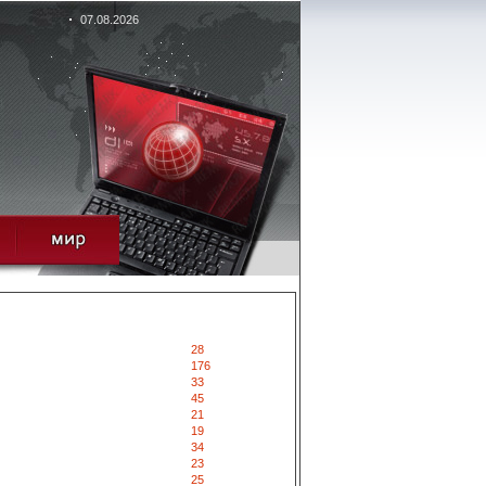
07.08.2026
28
176
33
45
21
19
34
23
25