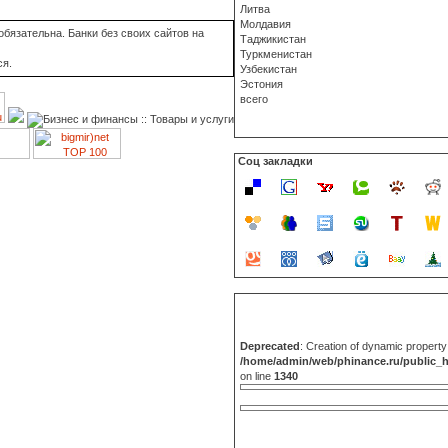
Литва
Молдавия
бязательна. Банки без своих сайтов на
Таджикистан
Туркменистан
ся.
Узбекистан
Эстония
всего
Соц закладки
Deprecated
: Creation of dynamic propert
/home/admin/web/phinance.ru/public_
on line
1340