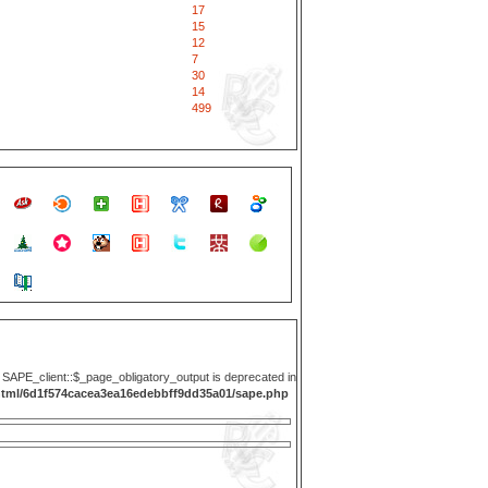
17
15
12
7
30
14
499
y SAPE_client::$_page_obligatory_output is deprecated in
html/6d1f574cacea3ea16edebbff9dd35a01/sape.php