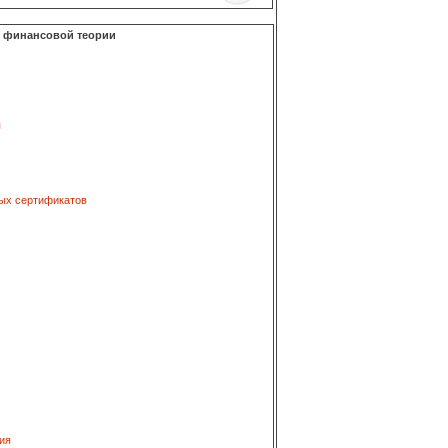
о финансовой теории
я
ых сертификатов
ия