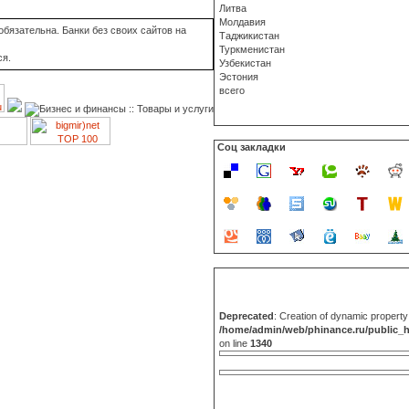
Литва
Молдавия
бязательна. Банки без своих сайтов на
Таджикистан
Туркменистан
ся.
Узбекистан
Эстония
всего
Соц закладки
Deprecated
: Creation of dynamic propert
/home/admin/web/phinance.ru/public_
on line
1340