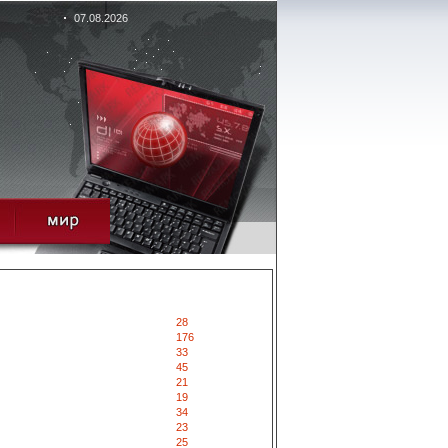
07.08.2026
28
176
33
45
21
19
34
23
25