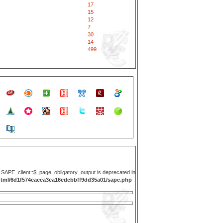
17
15
12
7
30
14
499
y SAPE_client::$_page_obligatory_output is deprecated in
html/6d1f574cacea3ea16edebbff9dd35a01/sape.php