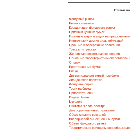
Статьи п
Фондовый рынок
Рынок капиталов
Координация фондового рынка
Признаки ценных бумаг
Именные акции и акции на предъявител
Ипотечные и другие виды облигаций
Срочные и бессрочные облигации
Трассат и трассант
Женевская вексельная конвенция
Основные характеристики сберегательн
Опцион
Реестр ценных бумаг
Риски
Диверсифицированный портфель
Дивидентная политика
Фондовая биржа
Торги на бирже
Приоритет цены
Индекс Авеню
L-индекс
Система "Гелла-реестр"
Долгосрочное инвестирование
Обслуживание векселей
Внебиржевой рынок ценных бумаг
Объем фондового рынка
Теоретические принципы ценообразован