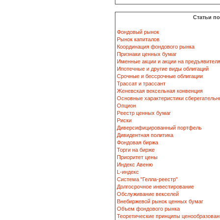
Статьи п
Фондовый рынок
Рынок капиталов
Координация фондового рынка
Признаки ценных бумаг
Именные акции и акции на предъявител
Ипотечные и другие виды облигаций
Срочные и бессрочные облигации
Трассат и трассант
Женевская вексельная конвенция
Основные характеристики сберегательн
Опцион
Реестр ценных бумаг
Риски
Диверсифицированный портфель
Дивидентная политика
Фондовая биржа
Торги на бирже
Приоритет цены
Индекс Авеню
L-индекс
Система "Гелла-реестр"
Долгосрочное инвестирование
Обслуживание векселей
Внебиржевой рынок ценных бумаг
Объем фондового рынка
Теоретические принципы ценообразован