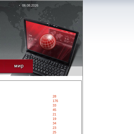
06.08.2026
28
176
33
45
21
19
34
23
25