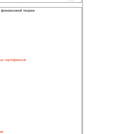
о финансовой теории
я
ых сертификатов
ия