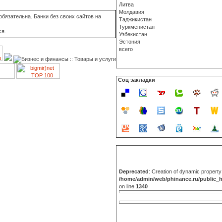
Литва
Молдавия
бязательна. Банки без своих сайтов на
Таджикистан
Туркменистан
ся.
Узбекистан
Эстония
всего
Соц закладки
Deprecated
: Creation of dynamic propert
/home/admin/web/phinance.ru/public_
on line
1340