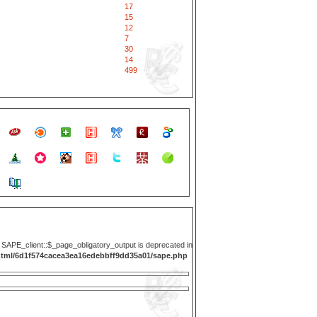
17
15
12
7
30
14
499
y SAPE_client::$_page_obligatory_output is deprecated in
html/6d1f574cacea3ea16edebbff9dd35a01/sape.php