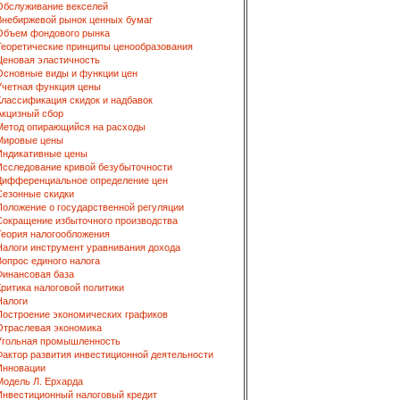
Обслуживание векселей
Внебиржевой рынок ценных бумаг
Объем фондового рынка
Теоретические принципы ценообразования
Ценовая эластичность
Основные виды и функции цен
Учетная функция цены
Классификация скидок и надбавок
Акцизный сбор
Метод опирающийся на расходы
Мировые цены
Индикативные цены
Исследование кривой безубыточности
Дифференциальное определение цен
Сезонные скидки
Положение о государственной регуляции
Сокращение избыточного производства
Теория налогообложения
Налоги инструмент уравнивания дохода
Вопрос единого налога
Финансовая база
Критика налоговой политики
Налоги
Построение экономических графиков
Отраслевая экономика
Угольная промышленность
Фактор развития инвестиционной деятельности
Инновации
Модель Л. Ерхарда
Инвестиционный налоговый кредит