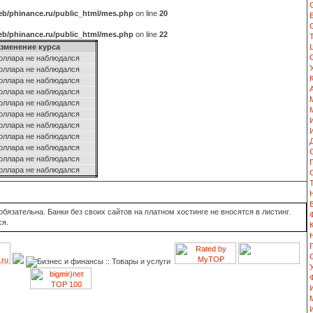
b/phinance.ru/public_html/mes.php
on line
20
b/phinance.ru/public_html/mes.php
on line
22
зменение курса
оллара не наблюдался
оллара не наблюдался
оллара не наблюдался
оллара не наблюдался
оллара не наблюдался
оллара не наблюдался
оллара не наблюдался
оллара не наблюдался
оллара не наблюдался
оллара не наблюдался
оллара не наблюдался
язательна. Банки без своих сайтов на платном хостинге не вносятся в листинг.
ся.