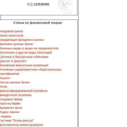
ICQ
123530456
Статьи по финансовой теории
Фондовый рынок
Рынок капиталов
Координация фондового рынка
Признаки ценных бумаг
Именные акции и акции на предъявителя
Ипотечные и другие виды облигаций
Срочные и бессрочные облигации
Трассат и трассант
Женевская вексельная конвенция
Основные характеристики сберегательных
сертификатов
Опцион
Реестр ценных бумаг
Риски
Диверсифицированный портфель
Дивидентная политика
Фондовая биржа
Торги на бирже
Приоритет цены
Индекс Авеню
L-индекс
Система "Гелла-реестр"
Долгосрочное инвестирование