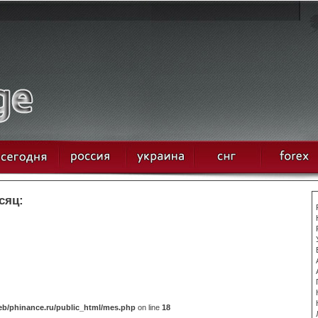
сяц:
b/phinance.ru/public_html/mes.php
on line
18