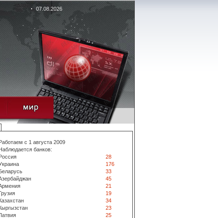
07.08.2026
Работаем с 1 августа 2009
Наблюдается банков:
Россия
28
Украина
176
Беларусь
33
Азербайджан
45
Армения
21
Грузия
19
Казахстан
34
Кыргызстан
23
Латвия
25