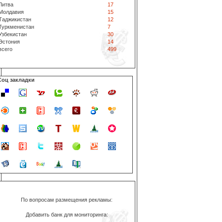
Литва
17
Молдавия
15
Таджикистан
12
Туркменистан
7
Узбекистан
30
Эстония
14
всего
499
Соц закладки
По вопросам размещения рекламы:
Добавить банк для мониторинга: