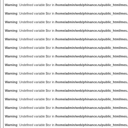
Warning
: Undefined variable $tsr in
/home/admin/web/phinance.ru/public_html/mes
Warning
: Undefined variable $tsr in
/home/admin/web/phinance.ru/public_html/mes
Warning
: Undefined variable $tsr in
/home/admin/web/phinance.ru/public_html/mes
Warning
: Undefined variable $tsr in
/home/admin/web/phinance.ru/public_html/mes
Warning
: Undefined variable $tsr in
/home/admin/web/phinance.ru/public_html/mes
Warning
: Undefined variable $tsr in
/home/admin/web/phinance.ru/public_html/mes
Warning
: Undefined variable $tsr in
/home/admin/web/phinance.ru/public_html/mes
Warning
: Undefined variable $tsr in
/home/admin/web/phinance.ru/public_html/mes
Warning
: Undefined variable $tsr in
/home/admin/web/phinance.ru/public_html/mes
Warning
: Undefined variable $tsr in
/home/admin/web/phinance.ru/public_html/mes
Warning
: Undefined variable $tsr in
/home/admin/web/phinance.ru/public_html/mes
Warning
: Undefined variable $tsr in
/home/admin/web/phinance.ru/public_html/mes
Warning
: Undefined variable $tsr in
/home/admin/web/phinance.ru/public_html/mes
Warning
: Undefined variable $tsr in
/home/admin/web/phinance.ru/public_html/mes
Warning
: Undefined variable $tsr in
/home/admin/web/phinance.ru/public_html/mes