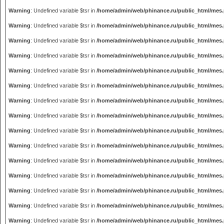
Warning
: Undefined variable $tsr in
/home/admin/web/phinance.ru/public_html/mes
Warning
: Undefined variable $tsr in
/home/admin/web/phinance.ru/public_html/mes
Warning
: Undefined variable $tsr in
/home/admin/web/phinance.ru/public_html/mes
Warning
: Undefined variable $tsr in
/home/admin/web/phinance.ru/public_html/mes
Warning
: Undefined variable $tsr in
/home/admin/web/phinance.ru/public_html/mes
Warning
: Undefined variable $tsr in
/home/admin/web/phinance.ru/public_html/mes
Warning
: Undefined variable $tsr in
/home/admin/web/phinance.ru/public_html/mes
Warning
: Undefined variable $tsr in
/home/admin/web/phinance.ru/public_html/mes
Warning
: Undefined variable $tsr in
/home/admin/web/phinance.ru/public_html/mes
Warning
: Undefined variable $tsr in
/home/admin/web/phinance.ru/public_html/mes
Warning
: Undefined variable $tsr in
/home/admin/web/phinance.ru/public_html/mes
Warning
: Undefined variable $tsr in
/home/admin/web/phinance.ru/public_html/mes
Warning
: Undefined variable $tsr in
/home/admin/web/phinance.ru/public_html/mes
Warning
: Undefined variable $tsr in
/home/admin/web/phinance.ru/public_html/mes
Warning
: Undefined variable $tsr in
/home/admin/web/phinance.ru/public_html/mes