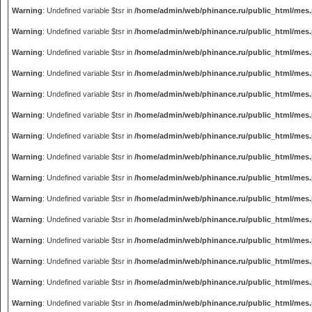
Warning
: Undefined variable $tsr in
/home/admin/web/phinance.ru/public_html/mes
Warning
: Undefined variable $tsr in
/home/admin/web/phinance.ru/public_html/mes
Warning
: Undefined variable $tsr in
/home/admin/web/phinance.ru/public_html/mes
Warning
: Undefined variable $tsr in
/home/admin/web/phinance.ru/public_html/mes
Warning
: Undefined variable $tsr in
/home/admin/web/phinance.ru/public_html/mes
Warning
: Undefined variable $tsr in
/home/admin/web/phinance.ru/public_html/mes
Warning
: Undefined variable $tsr in
/home/admin/web/phinance.ru/public_html/mes
Warning
: Undefined variable $tsr in
/home/admin/web/phinance.ru/public_html/mes
Warning
: Undefined variable $tsr in
/home/admin/web/phinance.ru/public_html/mes
Warning
: Undefined variable $tsr in
/home/admin/web/phinance.ru/public_html/mes
Warning
: Undefined variable $tsr in
/home/admin/web/phinance.ru/public_html/mes
Warning
: Undefined variable $tsr in
/home/admin/web/phinance.ru/public_html/mes
Warning
: Undefined variable $tsr in
/home/admin/web/phinance.ru/public_html/mes
Warning
: Undefined variable $tsr in
/home/admin/web/phinance.ru/public_html/mes
Warning
: Undefined variable $tsr in
/home/admin/web/phinance.ru/public_html/mes