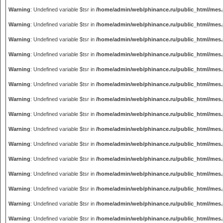
Warning
: Undefined variable $tsr in
/home/admin/web/phinance.ru/public_html/mes
Warning
: Undefined variable $tsr in
/home/admin/web/phinance.ru/public_html/mes
Warning
: Undefined variable $tsr in
/home/admin/web/phinance.ru/public_html/mes
Warning
: Undefined variable $tsr in
/home/admin/web/phinance.ru/public_html/mes
Warning
: Undefined variable $tsr in
/home/admin/web/phinance.ru/public_html/mes
Warning
: Undefined variable $tsr in
/home/admin/web/phinance.ru/public_html/mes
Warning
: Undefined variable $tsr in
/home/admin/web/phinance.ru/public_html/mes
Warning
: Undefined variable $tsr in
/home/admin/web/phinance.ru/public_html/mes
Warning
: Undefined variable $tsr in
/home/admin/web/phinance.ru/public_html/mes
Warning
: Undefined variable $tsr in
/home/admin/web/phinance.ru/public_html/mes
Warning
: Undefined variable $tsr in
/home/admin/web/phinance.ru/public_html/mes
Warning
: Undefined variable $tsr in
/home/admin/web/phinance.ru/public_html/mes
Warning
: Undefined variable $tsr in
/home/admin/web/phinance.ru/public_html/mes
Warning
: Undefined variable $tsr in
/home/admin/web/phinance.ru/public_html/mes
Warning
: Undefined variable $tsr in
/home/admin/web/phinance.ru/public_html/mes