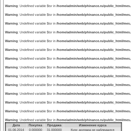
Warning
: Undefined variable $tsr in
/home/admin/web/phinance.ru/public_html/mes
Warning
: Undefined variable $tsr in
/home/admin/web/phinance.ru/public_html/mes
Warning
: Undefined variable $tsr in
/home/admin/web/phinance.ru/public_html/mes
Warning
: Undefined variable $tsr in
/home/admin/web/phinance.ru/public_html/mes
Warning
: Undefined variable $tsr in
/home/admin/web/phinance.ru/public_html/mes
Warning
: Undefined variable $tsr in
/home/admin/web/phinance.ru/public_html/mes
Warning
: Undefined variable $tsr in
/home/admin/web/phinance.ru/public_html/mes
Warning
: Undefined variable $tsr in
/home/admin/web/phinance.ru/public_html/mes
Warning
: Undefined variable $tsr in
/home/admin/web/phinance.ru/public_html/mes
Warning
: Undefined variable $tsr in
/home/admin/web/phinance.ru/public_html/mes
Warning
: Undefined variable $tsr in
/home/admin/web/phinance.ru/public_html/mes
Warning
: Undefined variable $tsr in
/home/admin/web/phinance.ru/public_html/mes
Warning
: Undefined variable $tsr in
/home/admin/web/phinance.ru/public_html/mes
Warning
: Undefined variable $tsr in
/home/admin/web/phinance.ru/public_html/mes
Дата
Покупка
Продажа
Изменение курса
01.06.2014
0.000000
31.000000
Курс доллара не наблюдался