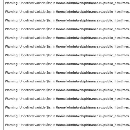
Warning
: Undefined variable $tsr in
/home/admin/web/phinance.ru/public_html/mes
Warning
: Undefined variable $tsr in
/home/admin/web/phinance.ru/public_html/mes
Warning
: Undefined variable $tsr in
/home/admin/web/phinance.ru/public_html/mes
Warning
: Undefined variable $tsr in
/home/admin/web/phinance.ru/public_html/mes
Warning
: Undefined variable $tsr in
/home/admin/web/phinance.ru/public_html/mes
Warning
: Undefined variable $tsr in
/home/admin/web/phinance.ru/public_html/mes
Warning
: Undefined variable $tsr in
/home/admin/web/phinance.ru/public_html/mes
Warning
: Undefined variable $tsr in
/home/admin/web/phinance.ru/public_html/mes
Warning
: Undefined variable $tsr in
/home/admin/web/phinance.ru/public_html/mes
Warning
: Undefined variable $tsr in
/home/admin/web/phinance.ru/public_html/mes
Warning
: Undefined variable $tsr in
/home/admin/web/phinance.ru/public_html/mes
Warning
: Undefined variable $tsr in
/home/admin/web/phinance.ru/public_html/mes
Warning
: Undefined variable $tsr in
/home/admin/web/phinance.ru/public_html/mes
Warning
: Undefined variable $tsr in
/home/admin/web/phinance.ru/public_html/mes
Warning
: Undefined variable $tsr in
/home/admin/web/phinance.ru/public_html/mes