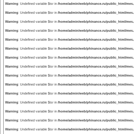
Warning
: Undefined variable $tsr in
/home/admin/web/phinance.ru/public_html/mes
Warning
: Undefined variable $tsr in
/home/admin/web/phinance.ru/public_html/mes
Warning
: Undefined variable $tsr in
/home/admin/web/phinance.ru/public_html/mes
Warning
: Undefined variable $tsr in
/home/admin/web/phinance.ru/public_html/mes
Warning
: Undefined variable $tsr in
/home/admin/web/phinance.ru/public_html/mes
Warning
: Undefined variable $tsr in
/home/admin/web/phinance.ru/public_html/mes
Warning
: Undefined variable $tsr in
/home/admin/web/phinance.ru/public_html/mes
Warning
: Undefined variable $tsr in
/home/admin/web/phinance.ru/public_html/mes
Warning
: Undefined variable $tsr in
/home/admin/web/phinance.ru/public_html/mes
Warning
: Undefined variable $tsr in
/home/admin/web/phinance.ru/public_html/mes
Warning
: Undefined variable $tsr in
/home/admin/web/phinance.ru/public_html/mes
Warning
: Undefined variable $tsr in
/home/admin/web/phinance.ru/public_html/mes
Warning
: Undefined variable $tsr in
/home/admin/web/phinance.ru/public_html/mes
Warning
: Undefined variable $tsr in
/home/admin/web/phinance.ru/public_html/mes
Warning
: Undefined variable $tsr in
/home/admin/web/phinance.ru/public_html/mes