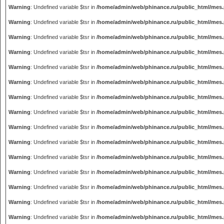
Warning
: Undefined variable $tsr in
/home/admin/web/phinance.ru/public_html/mes
Warning
: Undefined variable $tsr in
/home/admin/web/phinance.ru/public_html/mes
Warning
: Undefined variable $tsr in
/home/admin/web/phinance.ru/public_html/mes
Warning
: Undefined variable $tsr in
/home/admin/web/phinance.ru/public_html/mes
Warning
: Undefined variable $tsr in
/home/admin/web/phinance.ru/public_html/mes
Warning
: Undefined variable $tsr in
/home/admin/web/phinance.ru/public_html/mes
Warning
: Undefined variable $tsr in
/home/admin/web/phinance.ru/public_html/mes
Warning
: Undefined variable $tsr in
/home/admin/web/phinance.ru/public_html/mes
Warning
: Undefined variable $tsr in
/home/admin/web/phinance.ru/public_html/mes
Warning
: Undefined variable $tsr in
/home/admin/web/phinance.ru/public_html/mes
Warning
: Undefined variable $tsr in
/home/admin/web/phinance.ru/public_html/mes
Warning
: Undefined variable $tsr in
/home/admin/web/phinance.ru/public_html/mes
Warning
: Undefined variable $tsr in
/home/admin/web/phinance.ru/public_html/mes
Warning
: Undefined variable $tsr in
/home/admin/web/phinance.ru/public_html/mes
Warning
: Undefined variable $tsr in
/home/admin/web/phinance.ru/public_html/mes