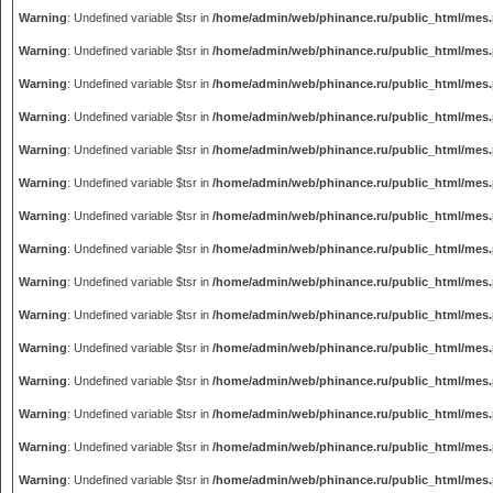
Warning
: Undefined variable $tsr in
/home/admin/web/phinance.ru/public_html/mes
Warning
: Undefined variable $tsr in
/home/admin/web/phinance.ru/public_html/mes
Warning
: Undefined variable $tsr in
/home/admin/web/phinance.ru/public_html/mes
Warning
: Undefined variable $tsr in
/home/admin/web/phinance.ru/public_html/mes
Warning
: Undefined variable $tsr in
/home/admin/web/phinance.ru/public_html/mes
Warning
: Undefined variable $tsr in
/home/admin/web/phinance.ru/public_html/mes
Warning
: Undefined variable $tsr in
/home/admin/web/phinance.ru/public_html/mes
Warning
: Undefined variable $tsr in
/home/admin/web/phinance.ru/public_html/mes
Warning
: Undefined variable $tsr in
/home/admin/web/phinance.ru/public_html/mes
Warning
: Undefined variable $tsr in
/home/admin/web/phinance.ru/public_html/mes
Warning
: Undefined variable $tsr in
/home/admin/web/phinance.ru/public_html/mes
Warning
: Undefined variable $tsr in
/home/admin/web/phinance.ru/public_html/mes
Warning
: Undefined variable $tsr in
/home/admin/web/phinance.ru/public_html/mes
Warning
: Undefined variable $tsr in
/home/admin/web/phinance.ru/public_html/mes
Warning
: Undefined variable $tsr in
/home/admin/web/phinance.ru/public_html/mes