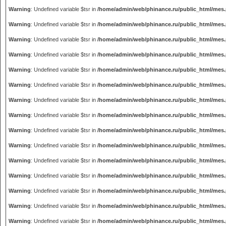
Warning
: Undefined variable $tsr in
/home/admin/web/phinance.ru/public_html/mes
Warning
: Undefined variable $tsr in
/home/admin/web/phinance.ru/public_html/mes
Warning
: Undefined variable $tsr in
/home/admin/web/phinance.ru/public_html/mes
Warning
: Undefined variable $tsr in
/home/admin/web/phinance.ru/public_html/mes
Warning
: Undefined variable $tsr in
/home/admin/web/phinance.ru/public_html/mes
Warning
: Undefined variable $tsr in
/home/admin/web/phinance.ru/public_html/mes
Warning
: Undefined variable $tsr in
/home/admin/web/phinance.ru/public_html/mes
Warning
: Undefined variable $tsr in
/home/admin/web/phinance.ru/public_html/mes
Warning
: Undefined variable $tsr in
/home/admin/web/phinance.ru/public_html/mes
Warning
: Undefined variable $tsr in
/home/admin/web/phinance.ru/public_html/mes
Warning
: Undefined variable $tsr in
/home/admin/web/phinance.ru/public_html/mes
Warning
: Undefined variable $tsr in
/home/admin/web/phinance.ru/public_html/mes
Warning
: Undefined variable $tsr in
/home/admin/web/phinance.ru/public_html/mes
Warning
: Undefined variable $tsr in
/home/admin/web/phinance.ru/public_html/mes
Warning
: Undefined variable $tsr in
/home/admin/web/phinance.ru/public_html/mes