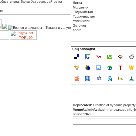
бязательна. Банки без своих сайтов на
Литва
Молдавия
ся.
Таджикистан
Туркменистан
Узбекистан
Эстония
всего
Соц закладки
Deprecated
: Creation of dynamic propert
/home/admin/web/phinance.ru/public_
on line
1340