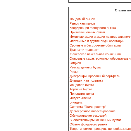
Статьи п
Фондовый рынок
Рынок капиталов
Координация фондового рынка
Признаки ценных бумаг
Именные акции и акции на предъявител
Ипотечные и другие виды облигаций
Срочные и бессрочные облигации
Трассат и трассант
Женевская вексельная конвенция
Основные характеристики сберегательн
Опцион
Реестр ценных бумаг
Риски
Диверсифицированный портфель
Дивидентная политика
Фондовая биржа
Торги на бирже
Приоритет цены
Индекс Авеню
L-индекс
Система "Гелла-реестр"
Долгосрочное инвестирование
Обслуживание векселей
Внебиржевой рынок ценных бумаг
Объем фондового рынка
Теоретические принципы ценообразован