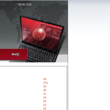
06.08.2026
28
176
33
45
21
19
34
23
25