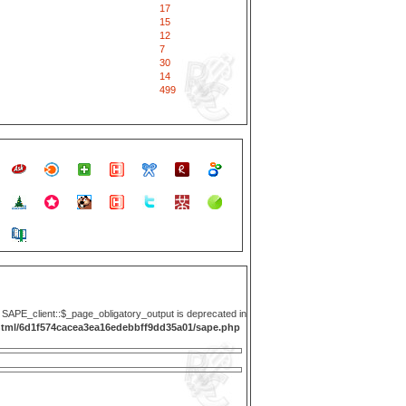
17
15
12
7
30
14
499
y SAPE_client::$_page_obligatory_output is deprecated in
html/6d1f574cacea3ea16edebbff9dd35a01/sape.php