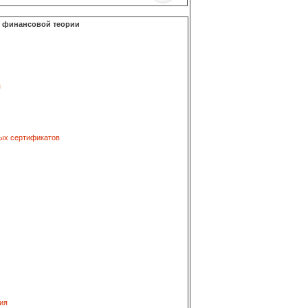
о финансовой теории
я
ых сертификатов
ия