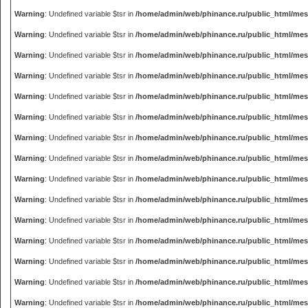
Warning
: Undefined variable $tsr in
/home/admin/web/phinance.ru/public_html/me
Warning
: Undefined variable $tsr in
/home/admin/web/phinance.ru/public_html/me
Warning
: Undefined variable $tsr in
/home/admin/web/phinance.ru/public_html/me
Warning
: Undefined variable $tsr in
/home/admin/web/phinance.ru/public_html/me
Warning
: Undefined variable $tsr in
/home/admin/web/phinance.ru/public_html/me
Warning
: Undefined variable $tsr in
/home/admin/web/phinance.ru/public_html/me
Warning
: Undefined variable $tsr in
/home/admin/web/phinance.ru/public_html/me
Warning
: Undefined variable $tsr in
/home/admin/web/phinance.ru/public_html/me
Warning
: Undefined variable $tsr in
/home/admin/web/phinance.ru/public_html/me
Warning
: Undefined variable $tsr in
/home/admin/web/phinance.ru/public_html/me
Warning
: Undefined variable $tsr in
/home/admin/web/phinance.ru/public_html/me
Warning
: Undefined variable $tsr in
/home/admin/web/phinance.ru/public_html/me
Warning
: Undefined variable $tsr in
/home/admin/web/phinance.ru/public_html/me
Warning
: Undefined variable $tsr in
/home/admin/web/phinance.ru/public_html/me
Warning
: Undefined variable $tsr in
/home/admin/web/phinance.ru/public_html/me