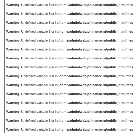
Warning
: Undefined variable $tsr in
/home/admin/web/phinance.ru/public_html/me
Warning
: Undefined variable $tsr in
/home/admin/web/phinance.ru/public_html/me
Warning
: Undefined variable $tsr in
/home/admin/web/phinance.ru/public_html/me
Warning
: Undefined variable $tsr in
/home/admin/web/phinance.ru/public_html/me
Warning
: Undefined variable $tsr in
/home/admin/web/phinance.ru/public_html/me
Warning
: Undefined variable $tsr in
/home/admin/web/phinance.ru/public_html/me
Warning
: Undefined variable $tsr in
/home/admin/web/phinance.ru/public_html/me
Warning
: Undefined variable $tsr in
/home/admin/web/phinance.ru/public_html/me
Warning
: Undefined variable $tsr in
/home/admin/web/phinance.ru/public_html/me
Warning
: Undefined variable $tsr in
/home/admin/web/phinance.ru/public_html/me
Warning
: Undefined variable $tsr in
/home/admin/web/phinance.ru/public_html/me
Warning
: Undefined variable $tsr in
/home/admin/web/phinance.ru/public_html/me
Warning
: Undefined variable $tsr in
/home/admin/web/phinance.ru/public_html/me
Warning
: Undefined variable $tsr in
/home/admin/web/phinance.ru/public_html/me
Warning
: Undefined variable $tsr in
/home/admin/web/phinance.ru/public_html/me