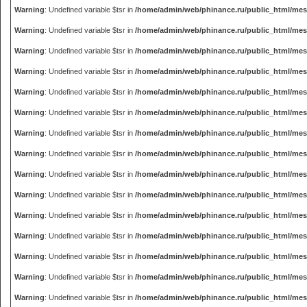
Warning
: Undefined variable $tsr in
/home/admin/web/phinance.ru/public_html/me
Warning
: Undefined variable $tsr in
/home/admin/web/phinance.ru/public_html/me
Warning
: Undefined variable $tsr in
/home/admin/web/phinance.ru/public_html/me
Warning
: Undefined variable $tsr in
/home/admin/web/phinance.ru/public_html/me
Warning
: Undefined variable $tsr in
/home/admin/web/phinance.ru/public_html/me
Warning
: Undefined variable $tsr in
/home/admin/web/phinance.ru/public_html/me
Warning
: Undefined variable $tsr in
/home/admin/web/phinance.ru/public_html/me
Warning
: Undefined variable $tsr in
/home/admin/web/phinance.ru/public_html/me
Warning
: Undefined variable $tsr in
/home/admin/web/phinance.ru/public_html/me
Warning
: Undefined variable $tsr in
/home/admin/web/phinance.ru/public_html/me
Warning
: Undefined variable $tsr in
/home/admin/web/phinance.ru/public_html/me
Warning
: Undefined variable $tsr in
/home/admin/web/phinance.ru/public_html/me
Warning
: Undefined variable $tsr in
/home/admin/web/phinance.ru/public_html/me
Warning
: Undefined variable $tsr in
/home/admin/web/phinance.ru/public_html/me
Warning
: Undefined variable $tsr in
/home/admin/web/phinance.ru/public_html/me