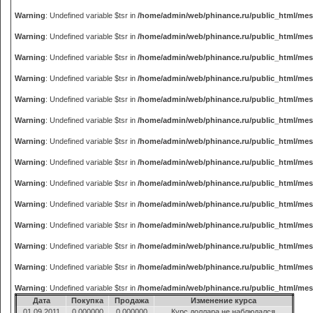
Warning
: Undefined variable $tsr in
/home/admin/web/phinance.ru/public_html/me
Warning
: Undefined variable $tsr in
/home/admin/web/phinance.ru/public_html/me
Warning
: Undefined variable $tsr in
/home/admin/web/phinance.ru/public_html/me
Warning
: Undefined variable $tsr in
/home/admin/web/phinance.ru/public_html/me
Warning
: Undefined variable $tsr in
/home/admin/web/phinance.ru/public_html/me
Warning
: Undefined variable $tsr in
/home/admin/web/phinance.ru/public_html/me
Warning
: Undefined variable $tsr in
/home/admin/web/phinance.ru/public_html/me
Warning
: Undefined variable $tsr in
/home/admin/web/phinance.ru/public_html/me
Warning
: Undefined variable $tsr in
/home/admin/web/phinance.ru/public_html/me
Warning
: Undefined variable $tsr in
/home/admin/web/phinance.ru/public_html/me
Warning
: Undefined variable $tsr in
/home/admin/web/phinance.ru/public_html/me
Warning
: Undefined variable $tsr in
/home/admin/web/phinance.ru/public_html/me
Warning
: Undefined variable $tsr in
/home/admin/web/phinance.ru/public_html/me
Warning
: Undefined variable $tsr in
/home/admin/web/phinance.ru/public_html/me
Дата
Покупка
Продажа
Изменение курса
01.09.2011
0.000000
0.000000
Курс доллара не наблюдался