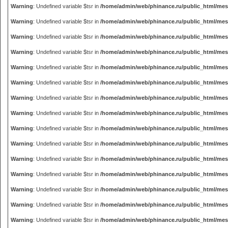
Warning
: Undefined variable $tsr in
/home/admin/web/phinance.ru/public_html/me
Warning
: Undefined variable $tsr in
/home/admin/web/phinance.ru/public_html/me
Warning
: Undefined variable $tsr in
/home/admin/web/phinance.ru/public_html/me
Warning
: Undefined variable $tsr in
/home/admin/web/phinance.ru/public_html/me
Warning
: Undefined variable $tsr in
/home/admin/web/phinance.ru/public_html/me
Warning
: Undefined variable $tsr in
/home/admin/web/phinance.ru/public_html/me
Warning
: Undefined variable $tsr in
/home/admin/web/phinance.ru/public_html/me
Warning
: Undefined variable $tsr in
/home/admin/web/phinance.ru/public_html/me
Warning
: Undefined variable $tsr in
/home/admin/web/phinance.ru/public_html/me
Warning
: Undefined variable $tsr in
/home/admin/web/phinance.ru/public_html/me
Warning
: Undefined variable $tsr in
/home/admin/web/phinance.ru/public_html/me
Warning
: Undefined variable $tsr in
/home/admin/web/phinance.ru/public_html/me
Warning
: Undefined variable $tsr in
/home/admin/web/phinance.ru/public_html/me
Warning
: Undefined variable $tsr in
/home/admin/web/phinance.ru/public_html/me
Warning
: Undefined variable $tsr in
/home/admin/web/phinance.ru/public_html/me