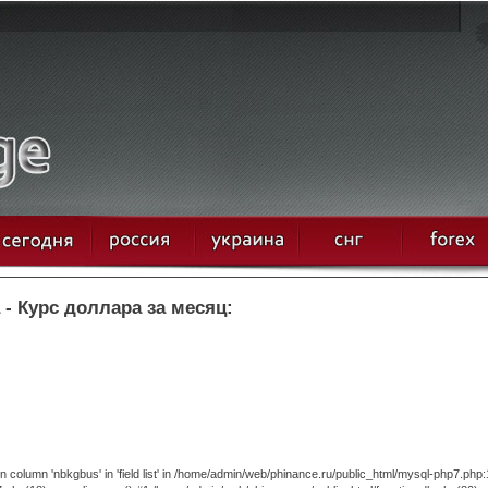
- Курс доллара за месяц:
column 'nbkgbus' in 'field list' in /home/admin/web/phinance.ru/public_html/mysql-php7.php: