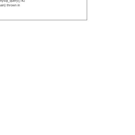
 mysql_query() #2
ain} thrown in