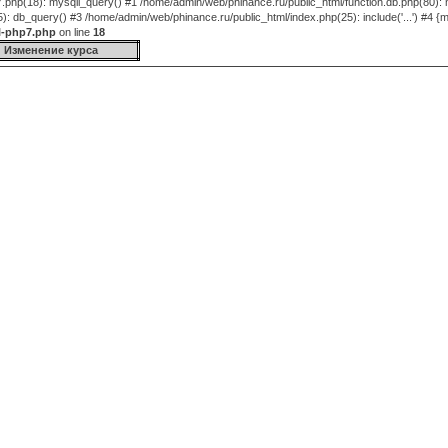
.php(18): mysqli_query() #1 /home/admin/web/phinance.ru/public_html/function.db.php(80):
 db_query() #3 /home/admin/web/phinance.ru/public_html/index.php(25): include('...') #4 {m
l-php7.php
on line
18
Изменение курса