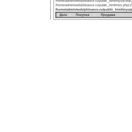
/home/admin/web/phinance.ru/public_html/mysql-php7
/home/admin/web/phinance.ru/public_html/mes.php(15):
/home/admin/web/phinance.ru/public_html/mysq
Дата
Покупка
Продажа