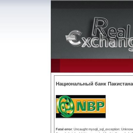
Национальный банк Пакистана 
Fatal error
: Uncaught mysqli_sql_exception: Unknown 