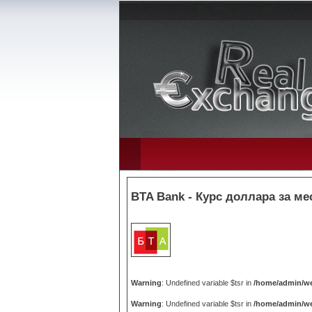
BTA Bank - Курс доллара за ме
Warning
: Undefined variable $tsr in
/home/admin/we
Warning
: Undefined variable $tsr in
/home/admin/we