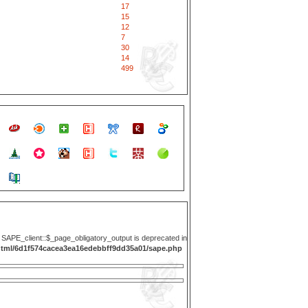
17
15
12
7
30
14
499
y SAPE_client::$_page_obligatory_output is deprecated in
html/6d1f574cacea3ea16edebbff9dd35a01/sape.php