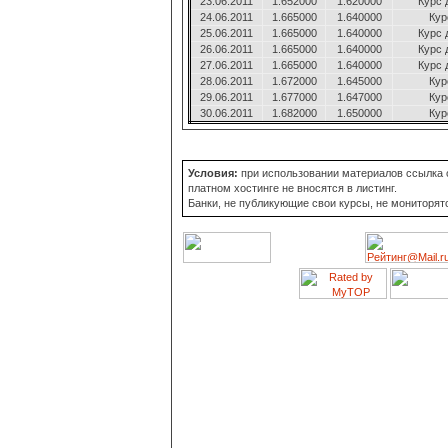
23.06.2011
1.652000
1.620000
Курс 
24.06.2011
1.665000
1.640000
Кур
25.06.2011
1.665000
1.640000
Курс 
26.06.2011
1.665000
1.640000
Курс 
27.06.2011
1.665000
1.640000
Курс 
28.06.2011
1.672000
1.645000
Кур
29.06.2011
1.677000
1.647000
Кур
30.06.2011
1.682000
1.650000
Кур
Условия:
при использовании материалов ссылка о
платном хостинге не вносятся в листинг.
Банки, не публикующие свои курсы, не мониторят