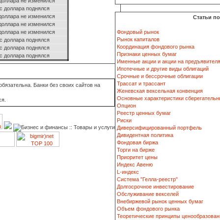
доллара не изменился
с доллара поднялся
доллара не изменился
Статьи п
доллара не изменился
доллара не изменился
Фондовый рынок
Рынок капиталов
с доллара поднялся
Координация фондового рынка
с доллара поднялся
Признаки ценных бумаг
с доллара поднялся
Именные акции и акции на предъявител
Ипотечные и другие виды облигаций
Срочные и бессрочные облигации
Трассат и трассант
бязательна. Банки без своих сайтов на
Женевская вексельная конвенция
Основные характеристики сберегательн
ся.
Опцион
Реестр ценных бумаг
Риски
Диверсифицированный портфель
Дивидентная политика
Фондовая биржа
Торги на бирже
Приоритет цены
Индекс Авеню
L-индекс
Система "Гелла-реестр"
Долгосрочное инвестирование
Обслуживание векселей
Внебиржевой рынок ценных бумаг
Объем фондового рынка
Теоретические принципы ценообразован