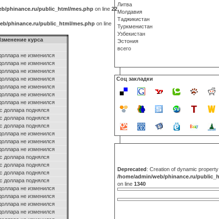
Литва
b/phinance.ru/public_html/mes.php
on line
22
Молдавия
Таджикистан
eb/phinance.ru/public_html/mes.php
on line
Туркменистан
Узбекистан
Изменение курса
Эстония
всего
доллара не изменился
доллара не изменился
доллара не изменился
доллара не изменился
Соц закладки
доллара не изменился
доллара не изменился
доллара не изменился
с доллара поднялся
с доллара поднялся
с доллара поднялся
доллара не изменился
доллара не изменился
доллара не изменился
с доллара поднялся
с доллара поднялся
Deprecated
: Creation of dynamic propert
с доллара поднялся
/home/admin/web/phinance.ru/public_
с доллара поднялся
on line
1340
доллара не изменился
доллара не изменился
доллара не изменился
доллара не изменился