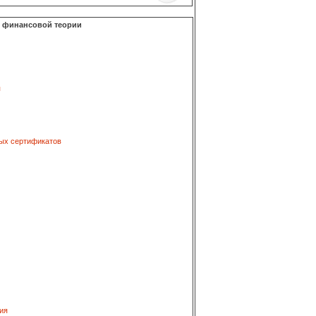
о финансовой теории
я
ых сертификатов
ия