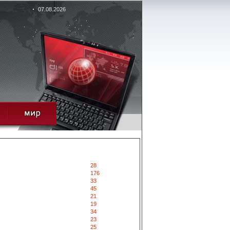
07.08.2026
28
176
33
45
21
19
34
23
25