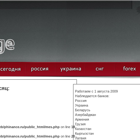
сяц:
Работаем с 1 августа 2009
Наблюдается банков:
Россия
Украина
Беларусь
Азербайджан
Армения
Грузия
b/phinance.ru/public_html/mes.php
on line
18
Казахстан
Кыргызстан
b/phinance.ru/public_html/mes.php
on line
20
Латвия