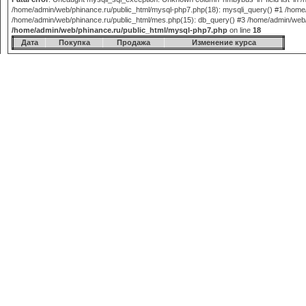
/home/admin/web/phinance.ru/public_html/mysql-php7.php(18): mysqli_query() #1 /home/
/home/admin/web/phinance.ru/public_html/mes.php(15): db_query() #3 /home/admin/web/phi
/home/admin/web/phinance.ru/public_html/mysql-php7.php
on line
18
Дата
Покупка
Продажа
Изменение курса