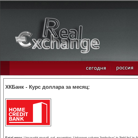
ХКБанк - Курс доллара за месяц:
Fatal error
: Uncaught mysqli_sql_exception: Unknown column 'hmbybus' in 'field list' in