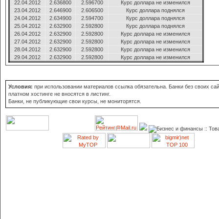
22.04.2012
2.636800
2.596700
Курс доллара не изменился
23.04.2012
2.646900
2.606500
Курс доллара поднялся
24.04.2012
2.634900
2.594700
Курс доллара поднялся
25.04.2012
2.632900
2.592800
Курс доллара поднялся
26.04.2012
2.632900
2.592800
Курс доллара не изменился
27.04.2012
2.632900
2.592800
Курс доллара не изменился
28.04.2012
2.632900
2.592800
Курс доллара не изменился
29.04.2012
2.632900
2.592800
Курс доллара не изменился
Условия:
при использовании материалов ссылка обязательна. Банки без своих сай
платном хостинге не вносятся в листинг.
Банки, не публикующие свои курсы, не мониторятся.