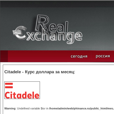
Citadele - Курс доллара за месяц:
Warning
: Undefined variable $tsr in
/home/admin/web/phinance.ru/public_html/mes