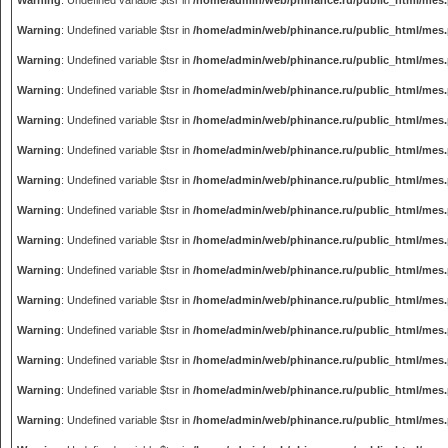
Warning
: Undefined variable $tsr in
/home/admin/web/phinance.ru/public_html/mes
Warning
: Undefined variable $tsr in
/home/admin/web/phinance.ru/public_html/mes
Warning
: Undefined variable $tsr in
/home/admin/web/phinance.ru/public_html/mes
Warning
: Undefined variable $tsr in
/home/admin/web/phinance.ru/public_html/mes
Warning
: Undefined variable $tsr in
/home/admin/web/phinance.ru/public_html/mes
Warning
: Undefined variable $tsr in
/home/admin/web/phinance.ru/public_html/mes
Warning
: Undefined variable $tsr in
/home/admin/web/phinance.ru/public_html/mes
Warning
: Undefined variable $tsr in
/home/admin/web/phinance.ru/public_html/mes
Warning
: Undefined variable $tsr in
/home/admin/web/phinance.ru/public_html/mes
Warning
: Undefined variable $tsr in
/home/admin/web/phinance.ru/public_html/mes
Warning
: Undefined variable $tsr in
/home/admin/web/phinance.ru/public_html/mes
Warning
: Undefined variable $tsr in
/home/admin/web/phinance.ru/public_html/mes
Warning
: Undefined variable $tsr in
/home/admin/web/phinance.ru/public_html/mes
Warning
: Undefined variable $tsr in
/home/admin/web/phinance.ru/public_html/mes
Warning
: Undefined variable $tsr in
/home/admin/web/phinance.ru/public_html/mes