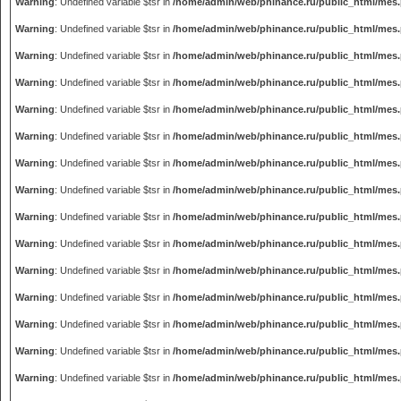
Warning
: Undefined variable $tsr in
/home/admin/web/phinance.ru/public_html/mes
Warning
: Undefined variable $tsr in
/home/admin/web/phinance.ru/public_html/mes
Warning
: Undefined variable $tsr in
/home/admin/web/phinance.ru/public_html/mes
Warning
: Undefined variable $tsr in
/home/admin/web/phinance.ru/public_html/mes
Warning
: Undefined variable $tsr in
/home/admin/web/phinance.ru/public_html/mes
Warning
: Undefined variable $tsr in
/home/admin/web/phinance.ru/public_html/mes
Warning
: Undefined variable $tsr in
/home/admin/web/phinance.ru/public_html/mes
Warning
: Undefined variable $tsr in
/home/admin/web/phinance.ru/public_html/mes
Warning
: Undefined variable $tsr in
/home/admin/web/phinance.ru/public_html/mes
Warning
: Undefined variable $tsr in
/home/admin/web/phinance.ru/public_html/mes
Warning
: Undefined variable $tsr in
/home/admin/web/phinance.ru/public_html/mes
Warning
: Undefined variable $tsr in
/home/admin/web/phinance.ru/public_html/mes
Warning
: Undefined variable $tsr in
/home/admin/web/phinance.ru/public_html/mes
Warning
: Undefined variable $tsr in
/home/admin/web/phinance.ru/public_html/mes
Warning
: Undefined variable $tsr in
/home/admin/web/phinance.ru/public_html/mes