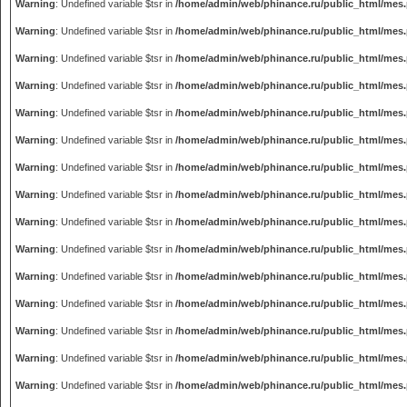
Warning
: Undefined variable $tsr in
/home/admin/web/phinance.ru/public_html/mes
Warning
: Undefined variable $tsr in
/home/admin/web/phinance.ru/public_html/mes
Warning
: Undefined variable $tsr in
/home/admin/web/phinance.ru/public_html/mes
Warning
: Undefined variable $tsr in
/home/admin/web/phinance.ru/public_html/mes
Warning
: Undefined variable $tsr in
/home/admin/web/phinance.ru/public_html/mes
Warning
: Undefined variable $tsr in
/home/admin/web/phinance.ru/public_html/mes
Warning
: Undefined variable $tsr in
/home/admin/web/phinance.ru/public_html/mes
Warning
: Undefined variable $tsr in
/home/admin/web/phinance.ru/public_html/mes
Warning
: Undefined variable $tsr in
/home/admin/web/phinance.ru/public_html/mes
Warning
: Undefined variable $tsr in
/home/admin/web/phinance.ru/public_html/mes
Warning
: Undefined variable $tsr in
/home/admin/web/phinance.ru/public_html/mes
Warning
: Undefined variable $tsr in
/home/admin/web/phinance.ru/public_html/mes
Warning
: Undefined variable $tsr in
/home/admin/web/phinance.ru/public_html/mes
Warning
: Undefined variable $tsr in
/home/admin/web/phinance.ru/public_html/mes
Warning
: Undefined variable $tsr in
/home/admin/web/phinance.ru/public_html/mes