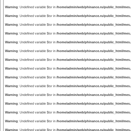
Warning
: Undefined variable $tsr in
/home/admin/web/phinance.ru/public_html/mes
Warning
: Undefined variable $tsr in
/home/admin/web/phinance.ru/public_html/mes
Warning
: Undefined variable $tsr in
/home/admin/web/phinance.ru/public_html/mes
Warning
: Undefined variable $tsr in
/home/admin/web/phinance.ru/public_html/mes
Warning
: Undefined variable $tsr in
/home/admin/web/phinance.ru/public_html/mes
Warning
: Undefined variable $tsr in
/home/admin/web/phinance.ru/public_html/mes
Warning
: Undefined variable $tsr in
/home/admin/web/phinance.ru/public_html/mes
Warning
: Undefined variable $tsr in
/home/admin/web/phinance.ru/public_html/mes
Warning
: Undefined variable $tsr in
/home/admin/web/phinance.ru/public_html/mes
Warning
: Undefined variable $tsr in
/home/admin/web/phinance.ru/public_html/mes
Warning
: Undefined variable $tsr in
/home/admin/web/phinance.ru/public_html/mes
Warning
: Undefined variable $tsr in
/home/admin/web/phinance.ru/public_html/mes
Warning
: Undefined variable $tsr in
/home/admin/web/phinance.ru/public_html/mes
Warning
: Undefined variable $tsr in
/home/admin/web/phinance.ru/public_html/mes
Warning
: Undefined variable $tsr in
/home/admin/web/phinance.ru/public_html/mes