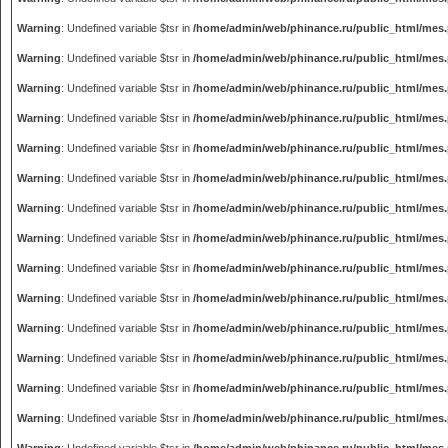
Warning
: Undefined variable $tsr in
/home/admin/web/phinance.ru/public_html/mes
Warning
: Undefined variable $tsr in
/home/admin/web/phinance.ru/public_html/mes
Warning
: Undefined variable $tsr in
/home/admin/web/phinance.ru/public_html/mes
Warning
: Undefined variable $tsr in
/home/admin/web/phinance.ru/public_html/mes
Warning
: Undefined variable $tsr in
/home/admin/web/phinance.ru/public_html/mes
Warning
: Undefined variable $tsr in
/home/admin/web/phinance.ru/public_html/mes
Warning
: Undefined variable $tsr in
/home/admin/web/phinance.ru/public_html/mes
Warning
: Undefined variable $tsr in
/home/admin/web/phinance.ru/public_html/mes
Warning
: Undefined variable $tsr in
/home/admin/web/phinance.ru/public_html/mes
Warning
: Undefined variable $tsr in
/home/admin/web/phinance.ru/public_html/mes
Warning
: Undefined variable $tsr in
/home/admin/web/phinance.ru/public_html/mes
Warning
: Undefined variable $tsr in
/home/admin/web/phinance.ru/public_html/mes
Warning
: Undefined variable $tsr in
/home/admin/web/phinance.ru/public_html/mes
Warning
: Undefined variable $tsr in
/home/admin/web/phinance.ru/public_html/mes