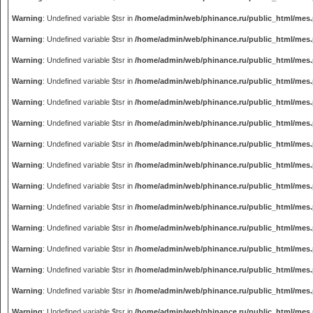
Warning
: Undefined variable $tsr in
/home/admin/web/phinance.ru/public_html/mes
Warning
: Undefined variable $tsr in
/home/admin/web/phinance.ru/public_html/mes
Warning
: Undefined variable $tsr in
/home/admin/web/phinance.ru/public_html/mes
Warning
: Undefined variable $tsr in
/home/admin/web/phinance.ru/public_html/mes
Warning
: Undefined variable $tsr in
/home/admin/web/phinance.ru/public_html/mes
Warning
: Undefined variable $tsr in
/home/admin/web/phinance.ru/public_html/mes
Warning
: Undefined variable $tsr in
/home/admin/web/phinance.ru/public_html/mes
Warning
: Undefined variable $tsr in
/home/admin/web/phinance.ru/public_html/mes
Warning
: Undefined variable $tsr in
/home/admin/web/phinance.ru/public_html/mes
Warning
: Undefined variable $tsr in
/home/admin/web/phinance.ru/public_html/mes
Warning
: Undefined variable $tsr in
/home/admin/web/phinance.ru/public_html/mes
Warning
: Undefined variable $tsr in
/home/admin/web/phinance.ru/public_html/mes
Warning
: Undefined variable $tsr in
/home/admin/web/phinance.ru/public_html/mes
Warning
: Undefined variable $tsr in
/home/admin/web/phinance.ru/public_html/mes
Warning
: Undefined variable $tsr in
/home/admin/web/phinance.ru/public_html/mes