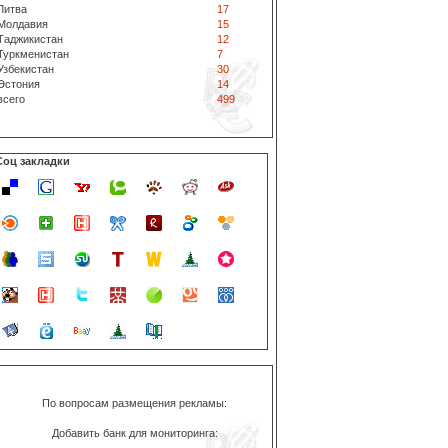
Литва
17
Молдавия
15
Таджикистан
12
Туркменистан
7
Узбекистан
30
Эстония
14
всего
499
Соц закладки
По вопросам размещения рекламы:
Добавить банк для мониторинга: