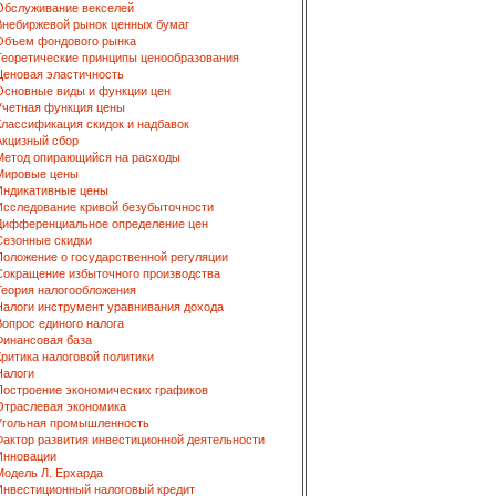
Обслуживание векселей
Внебиржевой рынок ценных бумаг
Объем фондового рынка
Теоретические принципы ценообразования
Ценовая эластичность
Основные виды и функции цен
Учетная функция цены
Классификация скидок и надбавок
Акцизный сбор
Метод опирающийся на расходы
Мировые цены
Индикативные цены
Исследование кривой безубыточности
Дифференциальное определение цен
Сезонные скидки
Положение о государственной регуляции
Сокращение избыточного производства
Теория налогообложения
Налоги инструмент уравнивания дохода
Вопрос единого налога
Финансовая база
Критика налоговой политики
Налоги
Построение экономических графиков
Отраслевая экономика
Угольная промышленность
Фактор развития инвестиционной деятельности
Инновации
Модель Л. Ерхарда
Инвестиционный налоговый кредит