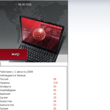
06.08.2026
Работаем с 1 августа 2009
Наблюдается банков:
Россия
28
Украина
176
Беларусь
33
Азербайджан
45
Армения
21
Грузия
19
Казахстан
34
Кыргызстан
23
Латвия
25