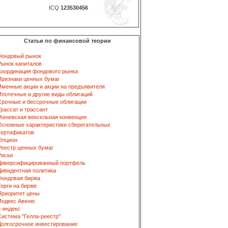
ICQ
123530456
Статьи по финансовой теории
Фондовый рынок
Рынок капиталов
Координация фондового рынка
Признаки ценных бумаг
Именные акции и акции на предъявителя
Ипотечные и другие виды облигаций
Срочные и бессрочные облигации
Трассат и трассант
Женевская вексельная конвенция
Основные характеристики сберегательных
сертификатов
Опцион
Реестр ценных бумаг
Риски
Диверсифицированный портфель
Дивидентная политика
Фондовая биржа
Торги на бирже
Приоритет цены
Индекс Авеню
L-индекс
Система "Гелла-реестр"
Долгосрочное инвестирование