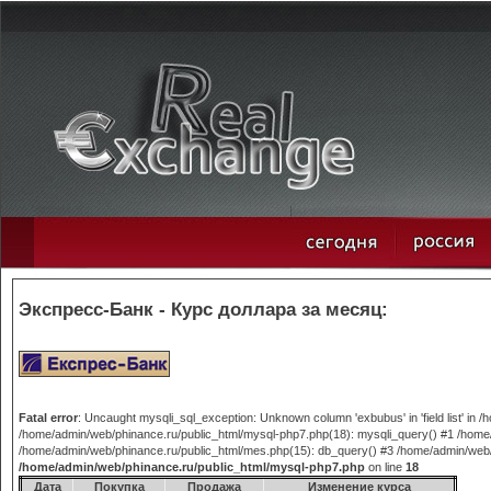
Экспресс-Банк - Курс доллара за месяц:
Fatal error
: Uncaught mysqli_sql_exception: Unknown column 'exbubus' in 'field list' in
/home/admin/web/phinance.ru/public_html/mysql-php7.php(18): mysqli_query() #1 /home/
/home/admin/web/phinance.ru/public_html/mes.php(15): db_query() #3 /home/admin/web/phi
/home/admin/web/phinance.ru/public_html/mysql-php7.php
on line
18
Дата
Покупка
Продажа
Изменение курса