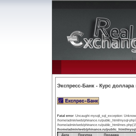
Экспресс-Банк - Курс доллара 
Fatal error
: Uncaught mysqli_sql_exception: Unknown 
/home/admin/web/phinance.ru/public_html/mysql-php7
/home/admin/web/phinance.ru/public_html/mes.php(15):
/home/admin/web/phinance.ru/public_html/mysq
Дата
Покупка
Продажа