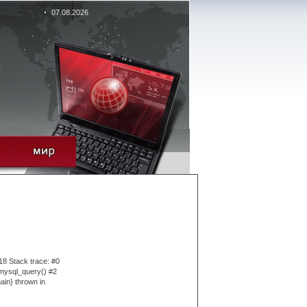
07.08.2026
18 Stack trace: #0
 mysql_query() #2
ain} thrown in