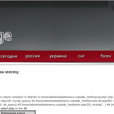
за месяц:
column 'exbubus' in 'field list' in /home/admin/web/phinance.ru/public_html/mysql-php7.php:
.php(18): mysqli_query() #1 /home/admin/web/phinance.ru/public_html/function.db.php(80):
 db_query() #3 /home/admin/web/phinance.ru/public_html/index.php(25): include('...') #4 {m
l-php7.php
on line
18
Изменение курса