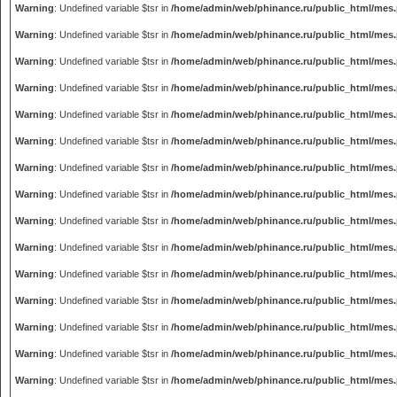
Warning
: Undefined variable $tsr in
/home/admin/web/phinance.ru/public_html/mes
Warning
: Undefined variable $tsr in
/home/admin/web/phinance.ru/public_html/mes
Warning
: Undefined variable $tsr in
/home/admin/web/phinance.ru/public_html/mes
Warning
: Undefined variable $tsr in
/home/admin/web/phinance.ru/public_html/mes
Warning
: Undefined variable $tsr in
/home/admin/web/phinance.ru/public_html/mes
Warning
: Undefined variable $tsr in
/home/admin/web/phinance.ru/public_html/mes
Warning
: Undefined variable $tsr in
/home/admin/web/phinance.ru/public_html/mes
Warning
: Undefined variable $tsr in
/home/admin/web/phinance.ru/public_html/mes
Warning
: Undefined variable $tsr in
/home/admin/web/phinance.ru/public_html/mes
Warning
: Undefined variable $tsr in
/home/admin/web/phinance.ru/public_html/mes
Warning
: Undefined variable $tsr in
/home/admin/web/phinance.ru/public_html/mes
Warning
: Undefined variable $tsr in
/home/admin/web/phinance.ru/public_html/mes
Warning
: Undefined variable $tsr in
/home/admin/web/phinance.ru/public_html/mes
Warning
: Undefined variable $tsr in
/home/admin/web/phinance.ru/public_html/mes
Warning
: Undefined variable $tsr in
/home/admin/web/phinance.ru/public_html/mes