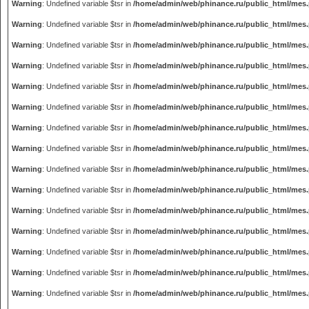
Warning
: Undefined variable $tsr in
/home/admin/web/phinance.ru/public_html/mes
Warning
: Undefined variable $tsr in
/home/admin/web/phinance.ru/public_html/mes
Warning
: Undefined variable $tsr in
/home/admin/web/phinance.ru/public_html/mes
Warning
: Undefined variable $tsr in
/home/admin/web/phinance.ru/public_html/mes
Warning
: Undefined variable $tsr in
/home/admin/web/phinance.ru/public_html/mes
Warning
: Undefined variable $tsr in
/home/admin/web/phinance.ru/public_html/mes
Warning
: Undefined variable $tsr in
/home/admin/web/phinance.ru/public_html/mes
Warning
: Undefined variable $tsr in
/home/admin/web/phinance.ru/public_html/mes
Warning
: Undefined variable $tsr in
/home/admin/web/phinance.ru/public_html/mes
Warning
: Undefined variable $tsr in
/home/admin/web/phinance.ru/public_html/mes
Warning
: Undefined variable $tsr in
/home/admin/web/phinance.ru/public_html/mes
Warning
: Undefined variable $tsr in
/home/admin/web/phinance.ru/public_html/mes
Warning
: Undefined variable $tsr in
/home/admin/web/phinance.ru/public_html/mes
Warning
: Undefined variable $tsr in
/home/admin/web/phinance.ru/public_html/mes
Warning
: Undefined variable $tsr in
/home/admin/web/phinance.ru/public_html/mes