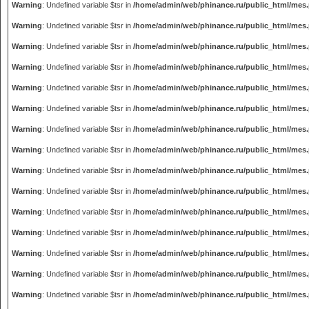
Warning
: Undefined variable $tsr in
/home/admin/web/phinance.ru/public_html/mes
Warning
: Undefined variable $tsr in
/home/admin/web/phinance.ru/public_html/mes
Warning
: Undefined variable $tsr in
/home/admin/web/phinance.ru/public_html/mes
Warning
: Undefined variable $tsr in
/home/admin/web/phinance.ru/public_html/mes
Warning
: Undefined variable $tsr in
/home/admin/web/phinance.ru/public_html/mes
Warning
: Undefined variable $tsr in
/home/admin/web/phinance.ru/public_html/mes
Warning
: Undefined variable $tsr in
/home/admin/web/phinance.ru/public_html/mes
Warning
: Undefined variable $tsr in
/home/admin/web/phinance.ru/public_html/mes
Warning
: Undefined variable $tsr in
/home/admin/web/phinance.ru/public_html/mes
Warning
: Undefined variable $tsr in
/home/admin/web/phinance.ru/public_html/mes
Warning
: Undefined variable $tsr in
/home/admin/web/phinance.ru/public_html/mes
Warning
: Undefined variable $tsr in
/home/admin/web/phinance.ru/public_html/mes
Warning
: Undefined variable $tsr in
/home/admin/web/phinance.ru/public_html/mes
Warning
: Undefined variable $tsr in
/home/admin/web/phinance.ru/public_html/mes
Warning
: Undefined variable $tsr in
/home/admin/web/phinance.ru/public_html/mes