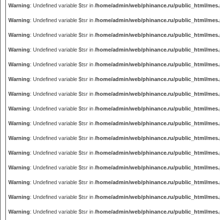
Warning
: Undefined variable $tsr in
/home/admin/web/phinance.ru/public_html/mes
Warning
: Undefined variable $tsr in
/home/admin/web/phinance.ru/public_html/mes
Warning
: Undefined variable $tsr in
/home/admin/web/phinance.ru/public_html/mes
Warning
: Undefined variable $tsr in
/home/admin/web/phinance.ru/public_html/mes
Warning
: Undefined variable $tsr in
/home/admin/web/phinance.ru/public_html/mes
Warning
: Undefined variable $tsr in
/home/admin/web/phinance.ru/public_html/mes
Warning
: Undefined variable $tsr in
/home/admin/web/phinance.ru/public_html/mes
Warning
: Undefined variable $tsr in
/home/admin/web/phinance.ru/public_html/mes
Warning
: Undefined variable $tsr in
/home/admin/web/phinance.ru/public_html/mes
Warning
: Undefined variable $tsr in
/home/admin/web/phinance.ru/public_html/mes
Warning
: Undefined variable $tsr in
/home/admin/web/phinance.ru/public_html/mes
Warning
: Undefined variable $tsr in
/home/admin/web/phinance.ru/public_html/mes
Warning
: Undefined variable $tsr in
/home/admin/web/phinance.ru/public_html/mes
Warning
: Undefined variable $tsr in
/home/admin/web/phinance.ru/public_html/mes
Warning
: Undefined variable $tsr in
/home/admin/web/phinance.ru/public_html/mes