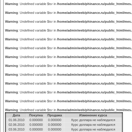
Warning
: Undefined variable $tsr in
/home/admin/web/phinance.ru/public_html/mes
Warning
: Undefined variable $tsr in
/home/admin/web/phinance.ru/public_html/mes
Warning
: Undefined variable $tsr in
/home/admin/web/phinance.ru/public_html/mes
Warning
: Undefined variable $tsr in
/home/admin/web/phinance.ru/public_html/mes
Warning
: Undefined variable $tsr in
/home/admin/web/phinance.ru/public_html/mes
Warning
: Undefined variable $tsr in
/home/admin/web/phinance.ru/public_html/mes
Warning
: Undefined variable $tsr in
/home/admin/web/phinance.ru/public_html/mes
Warning
: Undefined variable $tsr in
/home/admin/web/phinance.ru/public_html/mes
Warning
: Undefined variable $tsr in
/home/admin/web/phinance.ru/public_html/mes
Warning
: Undefined variable $tsr in
/home/admin/web/phinance.ru/public_html/mes
Warning
: Undefined variable $tsr in
/home/admin/web/phinance.ru/public_html/mes
Warning
: Undefined variable $tsr in
/home/admin/web/phinance.ru/public_html/mes
Warning
: Undefined variable $tsr in
/home/admin/web/phinance.ru/public_html/mes
Дата
Покупка
Продажа
Изменение курса
01.06.2010
0.000000
0.000000
Курс доллара не наблюдался
02.06.2010
0.000000
0.000000
Курс доллара не наблюдался
03.06.2010
0.000000
0.000000
Курс доллара не наблюдался