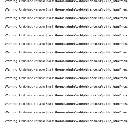
Warning
: Undefined variable $tsr in
/home/admin/web/phinance.ru/public_html/mes
Warning
: Undefined variable $tsr in
/home/admin/web/phinance.ru/public_html/mes
Warning
: Undefined variable $tsr in
/home/admin/web/phinance.ru/public_html/mes
Warning
: Undefined variable $tsr in
/home/admin/web/phinance.ru/public_html/mes
Warning
: Undefined variable $tsr in
/home/admin/web/phinance.ru/public_html/mes
Warning
: Undefined variable $tsr in
/home/admin/web/phinance.ru/public_html/mes
Warning
: Undefined variable $tsr in
/home/admin/web/phinance.ru/public_html/mes
Warning
: Undefined variable $tsr in
/home/admin/web/phinance.ru/public_html/mes
Warning
: Undefined variable $tsr in
/home/admin/web/phinance.ru/public_html/mes
Warning
: Undefined variable $tsr in
/home/admin/web/phinance.ru/public_html/mes
Warning
: Undefined variable $tsr in
/home/admin/web/phinance.ru/public_html/mes
Warning
: Undefined variable $tsr in
/home/admin/web/phinance.ru/public_html/mes
Warning
: Undefined variable $tsr in
/home/admin/web/phinance.ru/public_html/mes
Warning
: Undefined variable $tsr in
/home/admin/web/phinance.ru/public_html/mes
Warning
: Undefined variable $tsr in
/home/admin/web/phinance.ru/public_html/mes